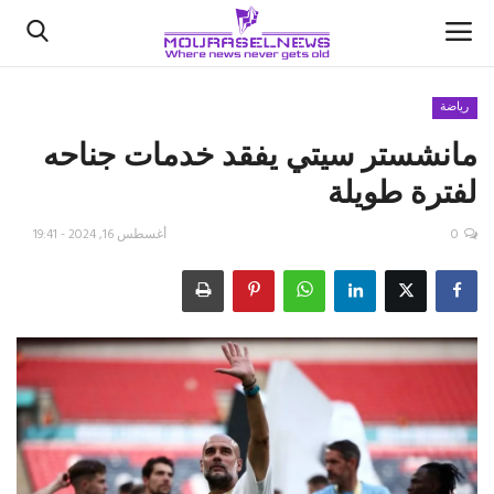
رياضة
مانشستر سيتي يفقد خدمات جناحه
الأخبار
لفترة طويلة
كتّابنا
0
أغسطس 16, 2024 - 19:41
السعودية
اقتصاد
علوم وتكنولوجيا
رياضة
فيديو