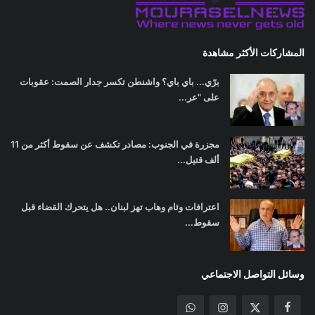
المشاركات الأكثر مشاهدة
برّي... باي باي؟ واشنطن تكسر جدار الصمت: عقوبات
على "عر...
مجزرة في الجنوب: مصادر تكشف عن سقوط أكثر من 11
ألف قتيل...
اعترافات وئام وهاب تهز لبنان.. هل يتحرك القضاء قبل
سقوط...
وسائل التواصل الاجتماعي