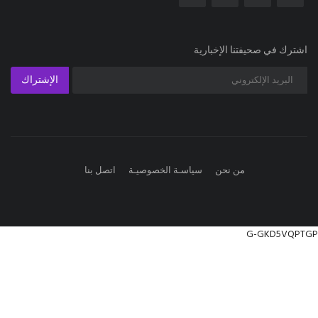
اشترك في صحيفتنا الإخبارية
الإشتراك
من نحن
سياسـة الخصوصيـة
اتصل بنا
G-GKD5VQPTGP