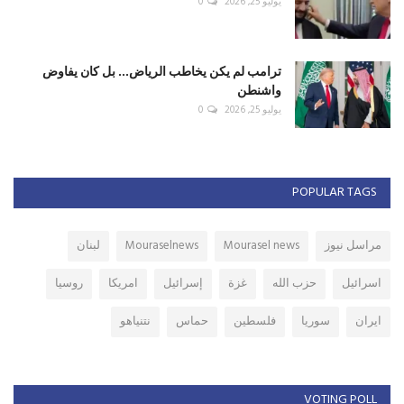
يوليو 25, 2026
0
ترامب لم يكن يخاطب الرياض... بل كان يفاوض
واشنطن
يوليو 25, 2026
0
POPULAR TAGS
مراسل نيوز
Mourasel news
Mouraselnews
لبنان
اسرائيل
حزب الله
غزة
إسرائيل
امريكا
روسيا
ايران
سوريا
فلسطين
حماس
نتنياهو
VOTING POLL