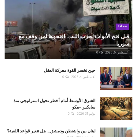
صحافة
قبل فتح الأبواب لحزب الله... افتحوها لمن وقف مع
سوريا
أغسطس 6, 2026
0
حين تخسر القوة معركة العقل
أغسطس 4, 2026
0
الشرق الأوسط أمام أخطر تحول استراتيجي منذ
سايكس–بيكو
يوليو 31, 2026
0
لبنان بين واشنطن ودمشق... هل تتغير قواعد اللعبة؟