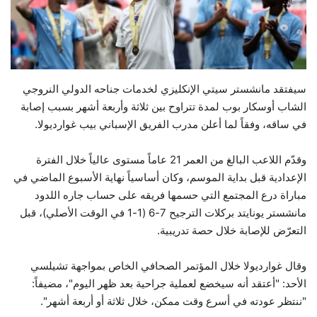
حياة
سيفتقد مانشستر سيتي الإنكليزي لخدمات جناحه الدولي النروجي
الشاب أوسكار بوب لمدة تتراوح بين ثلاثة وأربعة أشهر بسبب إصابة
في ساقه، وفقاً لما أعلن مدرب الفريق الإسباني بيب غوارديولا.
وقدّم اللاعب البالغ من العمر 21 عاماً مستوى عالياً خلال الفترة
الإعدادية قبل بداية الموسم، وكان أساسياً نهاية الأسبوع الماضي في
مباراة درع المجتمع التي حسمها فريقه على حساب جاره اللدود
مانشستر يونايتد بركلات الترجيح 7-6 (1-1 في الوقت الأصلي)، قبل
التعرّض للإصابة خلال حصة تدريبية.
وقال غوارديولا خلال المؤتمر الصحافي الخاص بمواجهة تشيلسي
الأحد: "أعتقد أنه سيخضع لعملية جراحية بعد ظهر اليوم"، مضيفاً:
"ننتظر عودته في أسرع وقت ممكن، خلال ثلاثة أو أربعة أشهر".