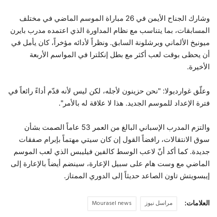
وشارك الجناح الأيمن في 26 مباراة الموسم الماضي في مختلف
المسابقات، بما يتناسب مع نظام المداورة الذي اعتمده مدرب بايرن
ميونيخ الألماني وبرشلونة السابق. ونظراً لأدائه مؤخراً، كان يأمل في
أن يحظى بوقت لعب أكثر مع بطل إنكلترا في المواسم الأربعة
الأخيرة.
وعلّق غوارديولا: "نحن حزينون لأجله، لكن ليس لأنه قدّم أداءً رائعاً في
فترة الإعداد للموسم الجديد. هذا لا علاقة له بالأمر".
والتزم المدرب الإسباني البالغ من العمر 53 عاماً الصمت بشأن
سوق الانتقالات، رافضاً القول إن كان سيتي مهتماً بإبرام صفقات
جديدة. كما أكد أنّ لاعب الوسط كالفين فيليبس الذي لعب الموسم
الماضي مع وست هام على سبيل الإعارة، سينضم أيضاً بالإعارة إلى
إيبسويتش تاون الصاعد حديثاً إلى الدوري الممتاز.
العلامات:
مراسل نيوز
Mourasel news