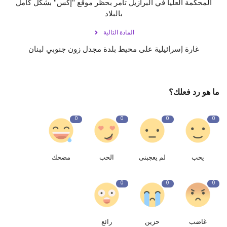
المحكمة العليا في ‎البرازيل تأمر بحظر موقع "‎إكس" بشكل كامل
بالبلاد
المادة التالية
غارة إسرائيلية على محيط بلدة مجدل زون جنوبي ‎لبنان
ما هو رد فعلك؟
0
0
0
0
يحب
لم يعجبنى
الحب
مضحك
0
0
0
غاضب
حزين
رائع