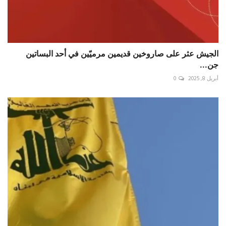
الجيش عثر على صاروخين قديمين مرميّين في أحد البساتين
جن...
أبريل 8, 2025
0