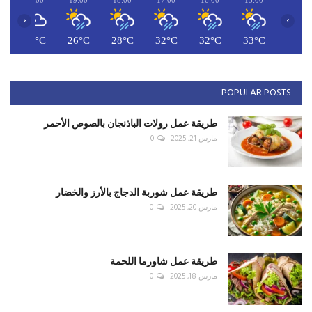
‹
›
C
26°C
26°C
28°C
32°C
32°C
33°C
POPULAR POSTS
طريقة عمل رولات الباذنجان بالصوص الأحمر
مارس 21, 2025
0
طريقة عمل شوربة الدجاج بالأرز والخضار
مارس 20, 2025
0
طريقة عمل شاورما اللحمة
مارس 18, 2025
0