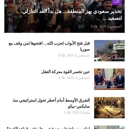
كتّابنا
تحذير سعودي يهز المنطقة... هل بدأ العد التنازلي
لتصعيد ...
أغسطس 7, 2026
0
قبل فتح الأبواب لحزب الله... افتحوها لمن وقف مع
سوريا
أغسطس 6, 2026
0
حين تخسر القوة معركة العقل
أغسطس 4, 2026
0
الشرق الأوسط أمام أخطر تحول استراتيجي منذ
سايكس–بيكو
يوليو 31, 2026
0
لبنان بين واشنطن ودمشق... هل تتغير قواعد اللعبة؟