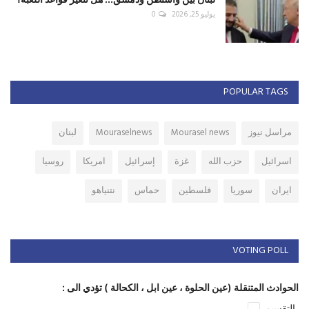
يوليو 25, 2026
0
POPULAR TAGS
مراسل نيوز
Mourasel news
Mouraselnews
لبنان
اسرائيل
حزب الله
غزة
إسرائيل
امريكا
روسيا
ايران
سوريا
فلسطين
حماس
نتنياهو
VOTING POLL
الحوادث المتنقلة (عين الحلوة ، عين ابل ، الكحالة ) تؤدي الى :