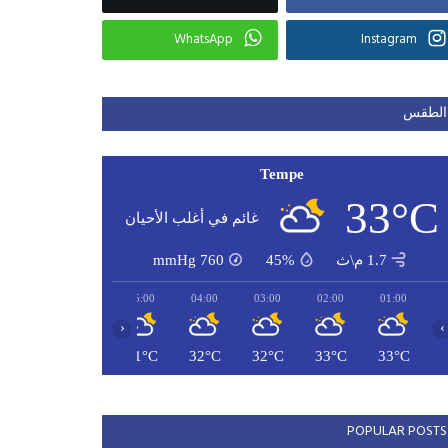
WhatsApp
Instagram
الطقس
Tempe
33°C
غائم في أغلب الأحيان
1.7 م\ث
45%
760
mmHg
07:00
06:00
05:00
04:00
03:00
02:00
01:00
‹
›
31°C
31°C
31°C
32°C
32°C
33°C
33°C
POPULAR POSTS