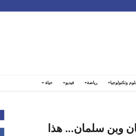
Track all markets on TradingView
لوم وتكنولوجيا
رياضة
فيديو
حياة
ن وبن سلمان... هذا