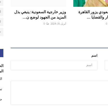
م
ل
عودي يزور القاهرة
وزير خارجية السعودية: ينبغي بذل
 والقضايا ...
المزيد من الجهود لوضع ن...
ا
0
أبريل 16, 2024
0
ح
اسم
الح
الى
ال
تس
حر