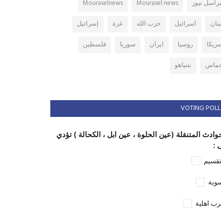
راسل نيوز
Mourasel news
Mouraselnews
بنان
اسرائيل
حزب الله
غزة
إسرائيل
مريكا
روسيا
ايران
سوريا
فلسطين
ماس
نتنياهو
VOTING POLL
وادث المتنقلة (عين الحلوة ، عين ابل ، الكحالة ) تؤدي
 :
تقسيم
وية
ب اهلية