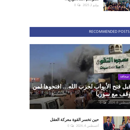
يوليو 3, 2025
0
RECOMMENDED POSTS
صحافة
بل فتح الأبواب لحزب الله... افتحوها لمن
قف مع سوريا
سطس 6, 2026
0
حين تخسر القوة معركة العقل
أغسطس 4, 2026
0