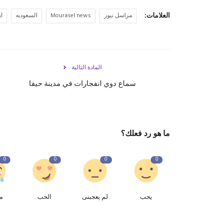
العلامات:
مراسل نيوز
Mourasel news
السعوديه
ا
المادة التالية
سماع دوي انفجارات في مدينة حيفا ‎
ما هو رد فعلك؟
0
0
0
0
يحب
لم يعجبنى
الحب
م