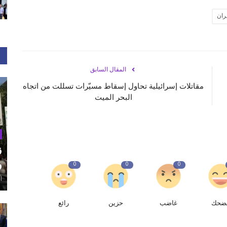
يران
المقال السابق
مقاتلات إسرائيلية تحاول إسقاط مسيّرات تسللت من اتجاه
البحر الميت
ق
و
0
0
0
أغ
ضحك
غاضب
حزين
رائع