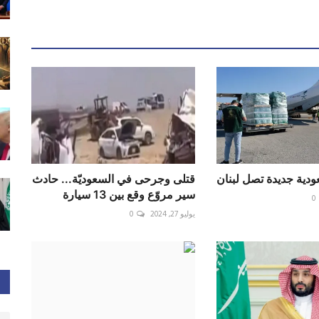
ية جديدة تصل لبنان
قتلى وجرحى في السعوديّة... حادث
سير مروّع وقع بين 13 سيارة
0
يوليو 27, 2024
0