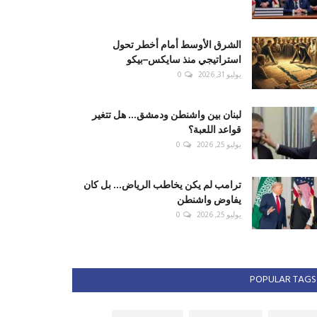
الشرق الأوسط أمام أخطر تحول
استراتيجي منذ سايكس–بيكو
يوليو 31, 2026
0
لبنان بين واشنطن ودمشق... هل تتغير
قواعد اللعبة؟
يوليو 25, 2026
0
ترامب لم يكن يخاطب الرياض... بل كان
يفاوض واشنطن
يوليو 25, 2026
0
POPULAR TAGS