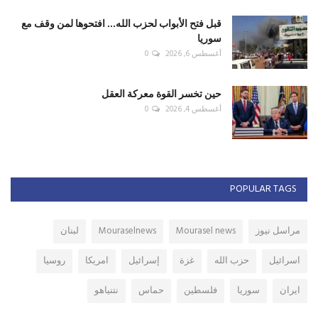
قبل فتح الأبواب لحزب الله... افتحوها لمن وقف مع
سوريا
أغسطس 6, 2026
0
حين تخسر القوة معركة العقل
أغسطس 4, 2026
0
POPULAR TAGS
مراسل نيوز
Mourasel news
Mouraselnews
لبنان
اسرائيل
حزب الله
غزة
إسرائيل
امريكا
روسيا
ايران
سوريا
فلسطين
حماس
نتنياهو