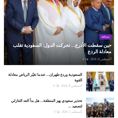
صحافة
حين سقطت الأذرع... تحركت الدول: السعودية تقلب
معادلة الردع
أغسطس 8, 2026
0
السعودية وردع طهران... عندما تغيّر الرياض معادلة
القوة
أغسطس 8, 2026
0
تحذير سعودي يهز المنطقة... هل بدأ العد التنازلي
لتصعيد ...
أغسطس 7, 2026
0