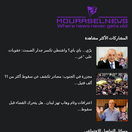
المشاركات الأكثر مشاهدة
برّي... باي باي؟ واشنطن تكسر جدار الصمت: عقوبات
على "عر...
مجزرة في الجنوب: مصادر تكشف عن سقوط أكثر من 11
ألف قتيل...
اعترافات وئام وهاب تهز لبنان.. هل يتحرك القضاء قبل
سقوط...
وسائل التواصل الاجتماعي