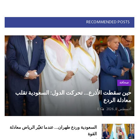
RECOMMENDED POSTS
صحافة
حين سقطت الأذرع... تحركت الدول: السعودية تقلب
معادلة الردع
أغسطس 8, 2026
0
السعودية وردع طهران... عندما تغيّر الرياض معادلة
القوة