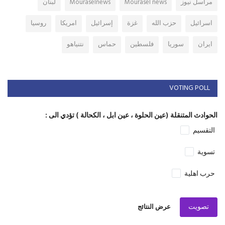
مراسل نيوز
Mourasel news
Mouraselnews
لبنان
اسرائيل
حزب الله
غزة
إسرائيل
امريكا
روسيا
ايران
سوريا
فلسطين
حماس
نتنياهو
VOTING POLL
الحوادث المتنقلة (عين الحلوة ، عين ابل ، الكحالة ) تؤدي الى :
التقسيم
تسوية
حرب اهلية
تصويت
عرض النتائج