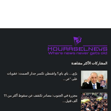
المشاركات الأكثر مشاهدة
برّي... باي باي؟ واشنطن تكسر جدار الصمت: عقوبات
على "عر...
مجزرة في الجنوب: مصادر تكشف عن سقوط أكثر من 11
ألف قتيل...