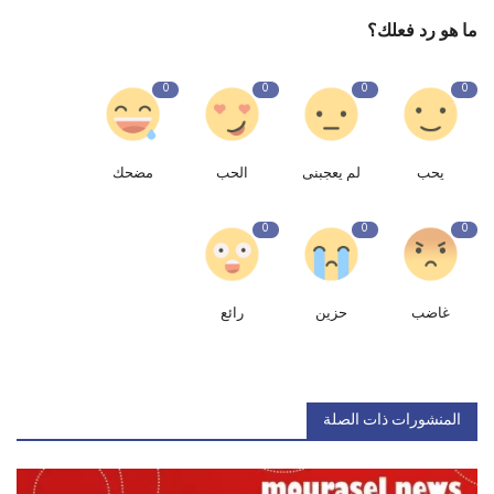
ما هو رد فعلك؟
0
0
0
0
يحب
لم يعجبنى
الحب
مضحك
0
0
0
غاضب
حزين
رائع
المنشورات ذات الصلة