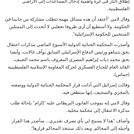
إطلاق النار في غزة وأهمية إدخال المساعدات إلى الأراضي
الفلسطينية.
وقال لامي “أعتقد أن هذه مسائل مهمة تتطلب مشاركة من جانبنا في
الحكومة. ولا أستطيع أن أرى ظروفا تجعلني لا أتحدث إلى الممثلين
المنتخبين للحكومة الإسرائيلية”.
وأصدرت المحكمة الجنائية الدولية الأسبوع الماضي مذكرات اعتقال
بحق نتنياهو ورئيس الدفاع الإسرائيلي السابق يوآف غالانت، وأيضا
بحق محمد دياب إبراهيم المصري المعروف باسم محمد الضيف،
القائد العام للجناح العسكري لحركة المقاومة الإسلامية الفلسطينية
(حماس).
وقالت إسرائيل التي أدانت قرار المحكمة الجنائية الدولية ووصفته
بالمخزي والسخيف، إنها ستطعن فيه.
وقال لامي إنه بموجب القانون البريطاني عليه “إلزام” بإحالة طلب
مذكرة الاعتقال إلى محكمة محلية.
وأضاف “هذا لا يسمح لي بأي تصرف تقديري… سأصدر هذا القرار
وأحيله إلى المحاكم. وبعد ذلك ستتخذ المحاكم قرارها”.