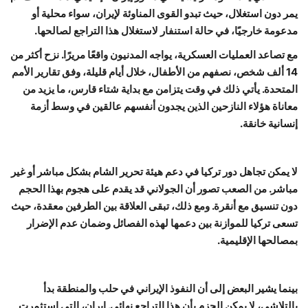
يمر دون استغلال، حيث تبدو القوى المناوئة لإيران، سواء محلية أو
مدعومة خارجيًا، في حالة استنفار لاستغلال هذا التراجع لصالحها.
مع تصاعد العمليات العسكرية، يواجه المدنيون واقعًا مريرًا. نزح أكثر من
14 ألف شخص، نصفهم من الأطفال، خلال أيام قليلة، وفق تقارير الأمم
المتحدة. يأتي ذلك في وقت يتزامن مع بداية شتاء قارس، ما يزيد من
معاناة هؤلاء النازحين الذين يجدون أنفسهم عالقين في وسط أزمة
إنسانية خانقة.
لا يمكن تجاهل دور تركيا في دعم هيئة تحرير الشام بشكل مباشر أو غير
مباشر. من الصعب تصور أن الجولاني قد يقدم على هجوم بهذا الحجم
دون تنسيق مع أنقرة. ومع ذلك، تبقى العلاقة بين الطرفين معقدة، حيث
تسعى تركيا للموازنة بين دعمها لهذه الفصائل وضمان عدم الإضرار
بمصالحها الإقليمية.
بينما يشير البعض إلى أن النفوذ الإيراني في حلب والمنطقة بدأ
بالتلاشي، لا يمكن الجزم بأن هذا التراجع نهائي. إيران، التي استثمرت