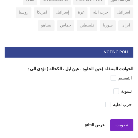
اسرائيل
حزب الله
غزة
إسرائيل
امريكا
روسيا
ايران
سوريا
فلسطين
حماس
نتنياهو
VOTING POLL
الحوادث المتنقلة (عين الحلوة ، عين ابل ، الكحالة ) تؤدي الى :
التقسيم
تسوية
حرب اهلية
تصويت
عرض النتائج