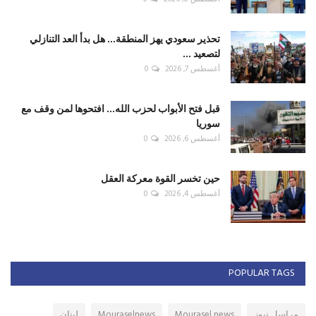
تحذير سعودي يهز المنطقة... هل بدأ العد التنازلي
لتصعيد ...
أغسطس 7, 2026
0
قبل فتح الأبواب لحزب الله... افتحوها لمن وقف مع
سوريا
أغسطس 6, 2026
0
حين تخسر القوة معركة العقل
أغسطس 4, 2026
0
POPULAR TAGS
مراسل نيوز
Mourasel news
Mouraselnews
لبنان