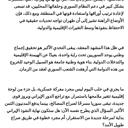
بشكل كبير في دعم النظام السوري وحلفائها المحليين، قد تسعى
لإعادة ترتيب أوراقها واستعادة قوتها في المنطقة. ومع ذلك، فإن
الأوضاع الراهنة تشير إلى أن طهران تواجه تحديات حقيقية في
الاحتفاظ بنفوذها وسط التغيرات الإقليمية والدولية.
في ظل هذا المشهد المعقد، يبقى التحدي الأكبر هو تحقيق إجماع
وطني يوحد السوريين تحت راية واحدة، بعيدًا عن الهيمنة الإقليمية
والتدخلات الدولية. بناء هوية وطنية جامعة هو السبيل الوحيد للخروج
من هذه الدوامة التي أرهقت الشعب السوري لعقد من الزمان.
ما يجري في حلب اليوم ليس مجرد معركة عسكرية، بل جزء من لوحة
إقليمية تتغير ملامحها باستمرار. مع تراجع الدور الإيراني وبروز قوى
جديدة، تبقى سوريا مسرحًا لصراع المصالح، بينما يدفع المدنيون الثمن
الأكبر. السؤال الذي يطرح نفسه الآن: هل ستكون نهاية النفوذ الإيراني
بداية لمرحلة جديدة من الاستقرار، أم مجرد خطوة في طريق صراع
طويل الأمد؟