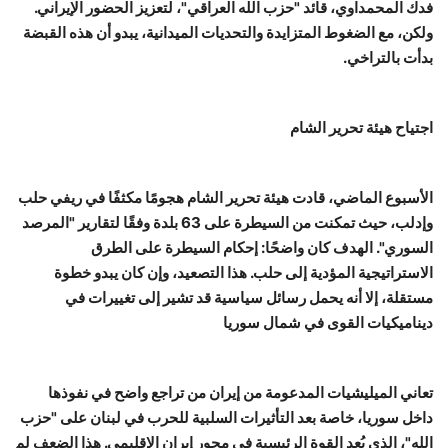
فدك المحمداوي، قائد "حزب الله العراقي"، لتعزيز الحضور الإيراني.
ولكن، مع الضغوط المتزايدة والتحديات الميدانية، يبدو أن هذه القبضة
بدأت بالتراخي.
اجتياح هيئة تحرير الشام
الأسبوع الماضي، قادت هيئة تحرير الشام هجومًا مكثفًا في ريفي حلب
وإدلب، حيث تمكنت من السيطرة على 63 بلدة وفقًا لتقارير "المرصد
السوري". الهدف كان واضحًا: إحكام السيطرة على الطرق
الاستراتيجية المؤدية إلى حلب. هذا التصعيد، وإن كان يبدو خطوة
مستقلة، إلا أنه يحمل رسائل سياسية قد تشير إلى تغييرات في
ديناميكيات القوى في شمال سوريا
تعاني الميليشيات المدعومة من إيران من تراجع واضح في نفوذها
داخل سوريا، خاصة بعد التأثيرات السلبية للحرب في لبنان على "حزب
الله"، الذي يُعد القوة الرئيسية في محور إيران الإقليمي. هذا الضعف لم