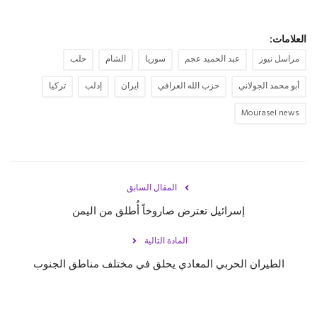
العلامات:
مراسل نيوز
عبد الحميد عجم
سوريا
الشام
حلب
أبو محمد الجولاني
حزب الله العراقي
ايران
إدلب
تركيا
Mourasel news
المقال السابق
إسرائيل تعترض صاروخاً أُطلق من اليمن
المادة التالية
الطيران الحربي المعادي يحلق في مختلف مناطق الجنوب