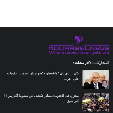
المشاركات الأكثر مشاهدة
برّي... باي باي؟ واشنطن تكسر جدار الصمت: عقوبات
على "عر...
مجزرة في الجنوب: مصادر تكشف عن سقوط أكثر من 11
ألف قتيل...