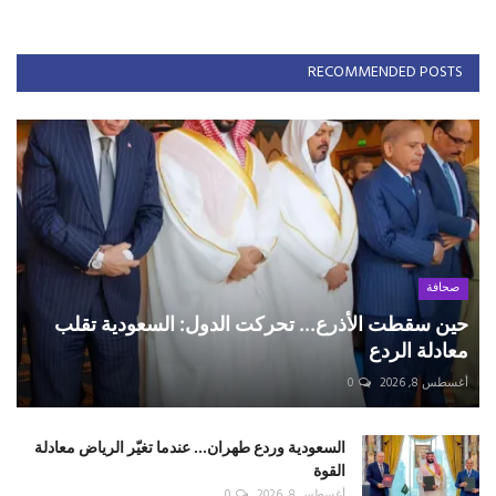
RECOMMENDED POSTS
صحافة
حين سقطت الأذرع... تحركت الدول: السعودية تقلب
معادلة الردع
أغسطس 8, 2026
0
السعودية وردع طهران... عندما تغيّر الرياض معادلة
القوة
أغسطس 8, 2026
0