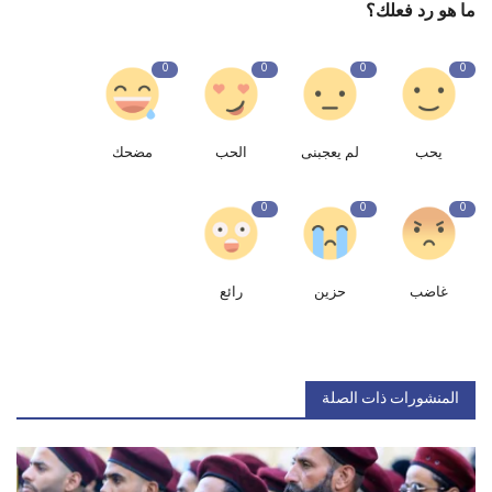
ما هو رد فعلك؟
0
0
0
0
يحب
لم يعجبنى
الحب
مضحك
0
0
0
غاضب
حزين
رائع
المنشورات ذات الصلة