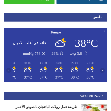
الطقس
Tempe
38°C
غائم في أغلب الأحيان
3.8 م\ث
29%
756
mmHg
02:00
01:00
00:00
23:00
22:00
21:00
‹
›
C
36°C
37°C
37°C
37°C
38°C
38°C
POPULAR POSTS
طريقة عمل رولات الباذنجان بالصوص الأحمر