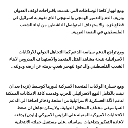
ومع انهيار كافة الوساطات التي تقدمت باقتراحات لوقف العدوان
ونزيف الدم والتدمير الهمجي والمنهجي الذي تقوم به اسرائيل في
قطاع غزة، والاستهداف المتواصل للناشطين من ابناء الشعب
الفلسطيني في الضفة الغربية..
ومع تراجع الدعم سياسة الدعم كما التجاهل الدولي للارتكابات
الاسرائيلية نتيجة مشاهد القتل المتعمد والاستهداف المدروس لابناء
الشعب الفلسطيني والدعوة لتهجير شعبٍ برمته عن ارضه ودولته..
ومع خسارة الولايات المتحدة الاميركية لدورها كوسيط (نزيه) بعد ان
تبنت بالكامل النهج الاسرائيلي للحرب وقدمت كافة الامكانات الممكنة
لدعم الآلة العسكرية الاسرائيلية من اسلحة وذخائر اضافة الى الدعم
السياسيفي مختلف المحافل الدولية.. ولا يمكن تجاهل ان ضغط
الانتخابات الاميركية المقبلة على الرئيس الاميركي (بايدن) يدفعه
لاعادة التفكير بتداعيات سياساته..على مستقبل حملته الانتخابية