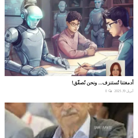
أدمغتنا تُستنزف… ونحن نُصفّق!
أبريل 19, 2025
0