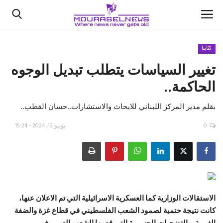
كتّابنا
تغيير السياسات يتطلب تبديل الوجوه
الأخبار
الحاكمة..
كتّابنا
بقلم مدير المركز اللبناني للابحاث والاستشارات..حسان القطب..
السعودية
0
يونيو 12, 2024 - 15:24
اقتصاد
علوم وتكنولوجيا
رياضة
الاستقالات الوزارية كما العسكرية الاسرائيلية التي تم الاعلان عنها،
كانت نتيجة حتمية لصمود الشعب الفلسطيني في قطاع غزة والضفة
فيديو
الغربية، والتضحيات الجسيمة التي قدمها الشعب العربي في