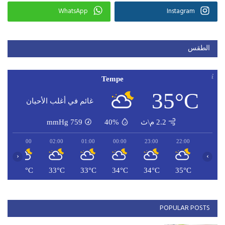
WhatsApp
Instagram
الطقس
Tempe
35°C
غائم في أغلب الأحيان
2.2 م\ث
40%
759
mmHg
03:00
02:00
01:00
00:00
23:00
22:00
‹
›
C
32°C
33°C
33°C
34°C
34°C
35°C
POPULAR POSTS