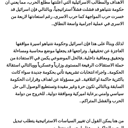
الاهداف والمطالب الاسرائيلية التي اعلنتها مطلع الحرب، مما يعني ان
حكومة نتنياهو قد فشلت فشلاً استراتيجياً، وبالتالي فإن اسرائيل قد
خسرت حرب المواجهة كما حرب الاسرى، رغم استعادتها لاربعة من
الاسرى في عملية اجرامية واسعة النطاق..
لذلك وبناءً على هذا فإن اسرائيل وحكومة نتنياهو اسيرة مواقفها
العاجزة عن تحقيقها.. وتراجعها قد يجعلها موضع محاسبة ومساءلة
وتحقيق ومعاقبة داخلية..فالحل الموضوعي يكمن في الاستفادة من
حملة الاستقالات الرفيعة المستوى وزارياً وعسكرياً ووبالتالي استقالة
الحكومة.. واجراء انتخابات تشريعية تأتي بحكومة جديدة سواء كانت
باكثرية حاكمة او ائتلافية.. غير مسؤولة عن اهداف وقرارات الحكومة
السابقة وبالتالي تكون حرة وغير مقيدة وتستطيع الوصول الى حل
سياسي وامني برعاية اميركية وموافقة دولية.. للخروج من دوامة
الحرب والفشل المتراكم..
من هنا يمكن القول ان تغيير السياسات الاستراتيجية يتطلب تبديل
الوجوه الحاكمة ...وهذا ما يجب ان ننتظره..