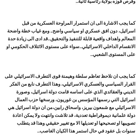
وفرص فوزه بولاية رئاسية ثانية..
كما يجب الاشارة الى ان استمرار المراوحة العسكرية من قبل
اسرائيل، دون افق عسكري او سياسي واضح.. ومع غياب خطة واضحة
المعالم واهداف واقعية قابلة للتنفيذ والتحقيق..قد ادى الى زيادة حدة
الانقسام الداخلي الاسرائيلي..سواء على مستوى الائتلاف الحكومي او
على المستوى الشعبي..
كما يجب ان نلاحظ تعاظم سلطة وهيمنة قوى التطرف الاسرائيلي على
القرار السياسي والعسكري الاسرائيلي، وهذا التطرف نابع من الفكر
الديني والعقائدي الذي على اساسه قامت دولة اسرائيل، وصورة
اسرائيل التي رسمها المؤسس بن غوريون، ورسخها حزب العمال
الاسرائيلي مع شمعون بيريز، واسحاق رابين،من ان دولة اسرائيل هي
دولة علمانية ديموقراطية تعددية، قد تلاشت وانتهت ولا يمكن اعادة
تصويبها او تصحيحها او تعديلها الا مع تغيير حقيقي وهذا قد يتطلب
سنوات بل عقود في حال استمر هذا الكيان الغاصب..