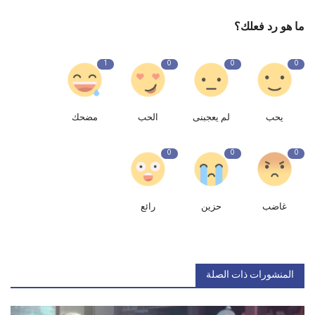
ما هو رد فعلك؟
1
0
0
0
يحب
لم يعجبنى
الحب
مضحك
0
0
0
غاضب
حزين
رائع
المنشورات ذات الصلة