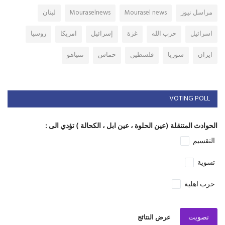
مراسل نيوز
Mourasel news
Mouraselnews
لبنان
اسرائيل
حزب الله
غزة
إسرائيل
امريكا
روسيا
ايران
سوريا
فلسطين
حماس
نتنياهو
VOTING POLL
الحوادث المتنقلة (عين الحلوة ، عين ابل ، الكحالة ) تؤدي الى :
التقسيم
تسوية
حرب اهلية
تصويت
عرض النتائج