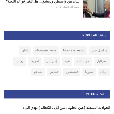
لبنان بين واشنطن ودمشق... هل تتغير قواعد اللعبة؟
يوليو 25, 2026
0
POPULAR TAGS
مراسل نيوز
Mourasel news
Mouraselnews
لبنان
اسرائيل
حزب الله
غزة
إسرائيل
امريكا
روسيا
ايران
سوريا
فلسطين
حماس
نتنياهو
VOTING POLL
الحوادث المتنقلة (عين الحلوة ، عين ابل ، الكحالة ) تؤدي الى :