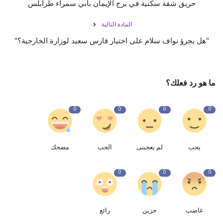
حريق شقة سكنية في برج الإيمان بأبي سمراء طرابلس
المادة التالية
"هل يجرؤ نواف سلام على اختيار فارس سعيد لوزارة الخارجية؟"
ما هو رد فعلك؟
0
0
0
0
يحب
لم يعجبنى
الحب
مضحك
0
0
0
غاضب
حزين
رائع