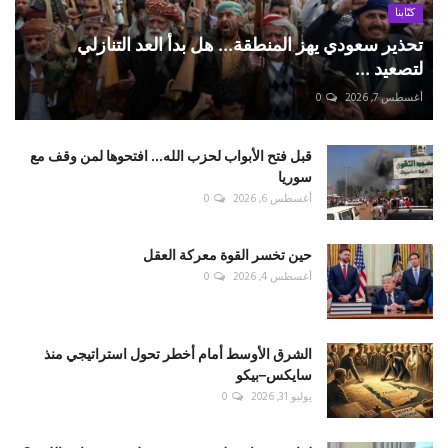
كتّابنا
تحذير سعودي يهز المنطقة... هل بدأ العد التنازلي
لتصعيد ...
أغسطس 7, 2026
0
قبل فتح الأبواب لحزب الله... افتحوها لمن وقف مع
سوريا
أغسطس 6, 2026
0
حين تخسر القوة معركة العقل
أغسطس 4, 2026
0
الشرق الأوسط أمام أخطر تحول استراتيجي منذ
سايكس–بيكو
يوليو 31, 2026
0