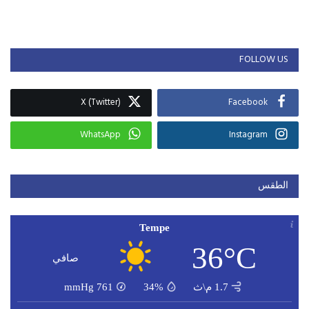
FOLLOW US
X (Twitter)
Facebook
WhatsApp
Instagram
الطقس
Tempe
36°C
صافي
1.7 م\ث
34%
761
mmHg