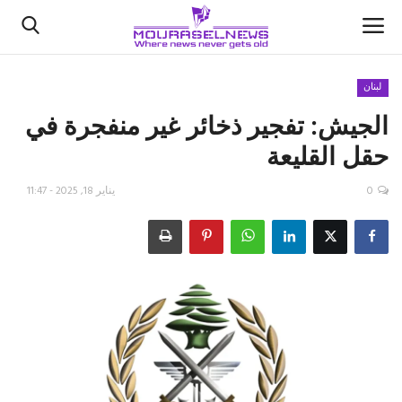
لبنان
الجيش: تفجير ذخائر غير منفجرة في
الأخبار
حقل القليعة
كتّابنا
0
يناير 18, 2025 - 11:47
السعودية
اقتصاد
علوم وتكنولوجيا
رياضة
فيديو