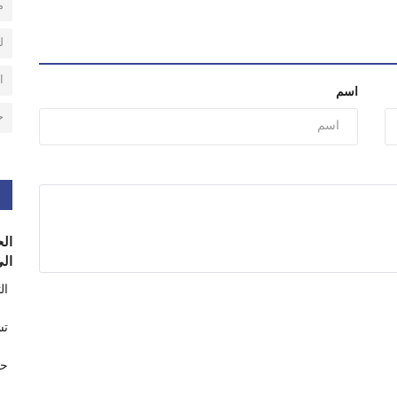
م
ل
ا
اسم
ح
الح
الى
ال
تس
حر