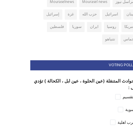
راسل نيوز
Mourasel news
Mouraselnews
بنان
اسرائيل
حزب الله
غزة
إسرائيل
مريكا
روسيا
ايران
سوريا
فلسطين
ماس
نتنياهو
VOTING POLL
وادث المتنقلة (عين الحلوة ، عين ابل ، الكحالة ) تؤدي
 :
تقسيم
وية
ب اهلية