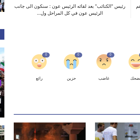
م
رئيس "الكتائب" بعد لقائه الرئيس عون : سنكون الى جانب
الرئيس عون في كل المراحل ول...
0
0
0
ضحك
غاضب
حزين
رائع
ت
ا
أغ