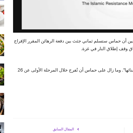
ثنين أن حماس ستسلم ثماني جثث بين دفعة الرهائن المقرر الإفراج
اق وقف إطلاق النار في غزة.
وقال منسر خلال مؤتمر صحافي "تم إبلاغ العائلات بحالة أبنائها". وما زال على حماس أن تُفرج خلال المرحلة الأولى عن 26
المقال السابق