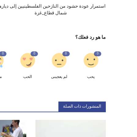
استمرار عودة حشود من النازحين الفلسطينيين إلى دياره
شمال ⁧‫قطاع_غزة‬⁩
ما هو رد فعلك؟
0
0
0
0
يحب
لم يعجبنى
الحب
م
المنشورات ذات الصلة