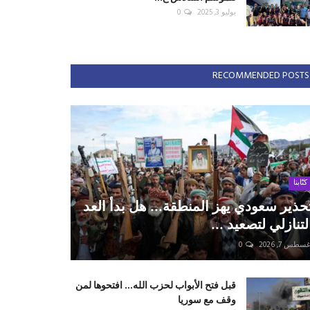
يوليو 3, 2025
0
RECOMMENDED POSTS
كتّابنا
حذير سعودي يهز المنطقة... هل بدأ العد
لتنازلي لتصعيد ...
سطس 7, 2026
0
قبل فتح الأبواب لحزب الله... افتحوها لمن
وقف مع سوريا