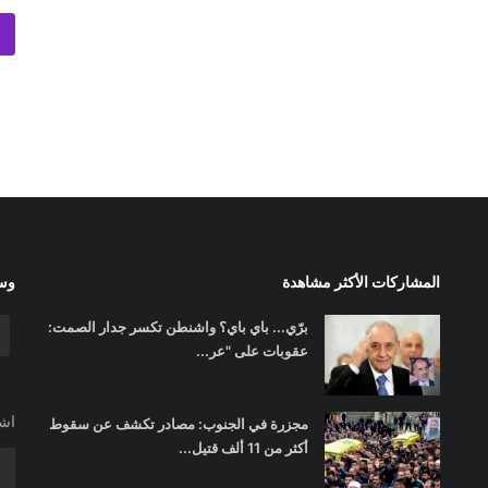
المشاركات الأكثر مشاهدة
وسا
برّي... باي باي؟ واشنطن تكسر جدار الصمت:
عقوبات على "عر...
اشت
مجزرة في الجنوب: مصادر تكشف عن سقوط
أكثر من 11 ألف قتيل...