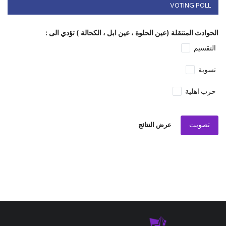
VOTING POLL
الحوادث المتنقلة (عين الحلوة ، عين ابل ، الكحالة ) تؤدي الى :
التقسيم
تسوية
حرب اهلية
تصويت
عرض النتائج