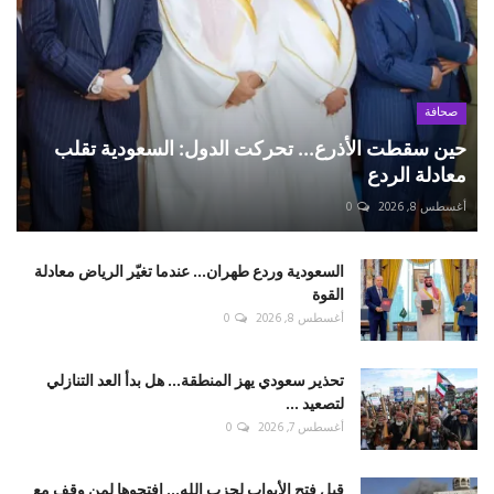
صحافة
حين سقطت الأذرع... تحركت الدول: السعودية تقلب
معادلة الردع
أغسطس 8, 2026
0
السعودية وردع طهران... عندما تغيّر الرياض معادلة
القوة
أغسطس 8, 2026
0
تحذير سعودي يهز المنطقة... هل بدأ العد التنازلي
لتصعيد ...
أغسطس 7, 2026
0
قبل فتح الأبواب لحزب الله... افتحوها لمن وقف مع