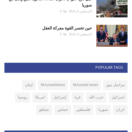
سوريا
أغسطس 6, 2026
0
حين تخسر القوة معركة العقل
أغسطس 4, 2026
0
POPULAR TAGS
مراسل نيوز
Mourasel news
Mouraselnews
لبنان
اسرائيل
حزب الله
غزة
إسرائيل
امريكا
روسيا
ايران
سوريا
فلسطين
حماس
نتنياهو