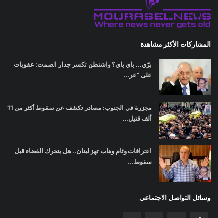
المشاركات الأكثر مشاهدة
برّي... باي باي؟ واشنطن تكسر جدار الصمت: عقوبات
على "عر...
مجزرة في الجنوب: مصادر تكشف عن سقوط أكثر من 11
ألف قتيل...
اعترافات وئام وهاب تهز لبنان.. هل يتحرك القضاء قبل
سقوط...
وسائل التواصل الاجتماعي