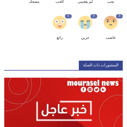
يحب
لم يعجبنى
الحب
مضحك
0
0
0
غاضب
حزين
رائع
المنشورات ذات الصلة