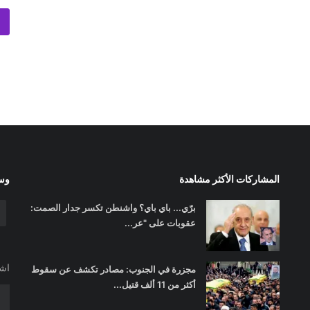
المشاركات الأكثر مشاهدة
وسا
برّي... باي باي؟ واشنطن تكسر جدار الصمت:
عقوبات على "عر...
اشت
مجزرة في الجنوب: مصادر تكشف عن سقوط
أكثر من 11 ألف قتيل...