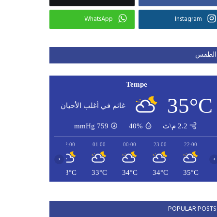
WhatsApp
Instagram
الطقس
Tempe
35°C
غائم في أغلب الأحيان
2.2 م\ث
40%
759
mmHg
04:00
03:00
02:00
01:00
00:00
23:00
22:00
‹
›
32°C
32°C
33°C
33°C
34°C
34°C
35°C
POPULAR POSTS