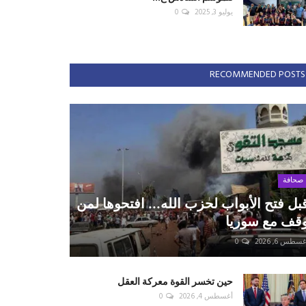
يوليو 3, 2025
0
RECOMMENDED POSTS
صحافة
بل فتح الأبواب لحزب الله... افتحوها لمن
قف مع سوريا
سطس 6, 2026
0
حين تخسر القوة معركة العقل
أغسطس 4, 2026
0