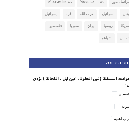
راسل نيوز
Mourasel news
Mouraselnews
بنان
اسرائيل
حزب الله
غزة
إسرائيل
مريكا
روسيا
ايران
سوريا
فلسطين
ماس
نتنياهو
VOTING POLL
وادث المتنقلة (عين الحلوة ، عين ابل ، الكحالة ) تؤدي
 :
تقسيم
وية
ب اهلية