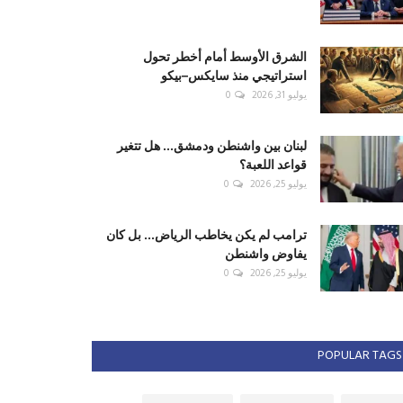
الشرق الأوسط أمام أخطر تحول
استراتيجي منذ سايكس–بيكو
يوليو 31, 2026
0
لبنان بين واشنطن ودمشق... هل تتغير
قواعد اللعبة؟
يوليو 25, 2026
0
ترامب لم يكن يخاطب الرياض... بل كان
يفاوض واشنطن
يوليو 25, 2026
0
POPULAR TAGS