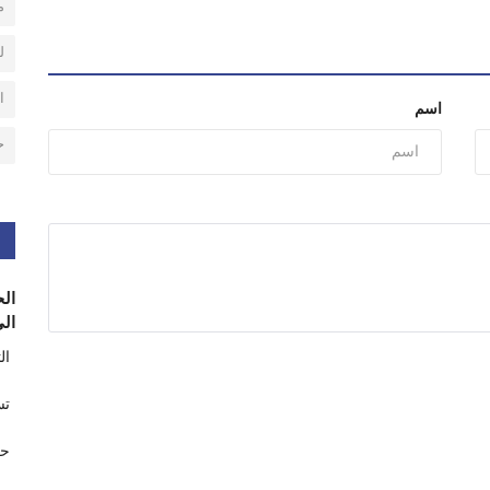
م
ل
ا
اسم
ح
الح
الى
ال
تس
حر