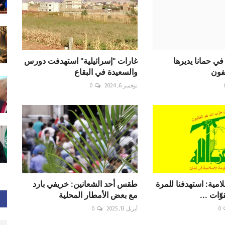
ي حمانا يديرها
غارات "إسرائيلية" استهدفت دورس
فون
والسعيدة في ‎البقاع
نوفمبر 6, 2024
0
امية: استهدفنا للمرة
طقس أحد الشعانين: خريفي بارد
وّات ...
مع بعض الأمطار المحلية
0
أبريل 13, 2025
0