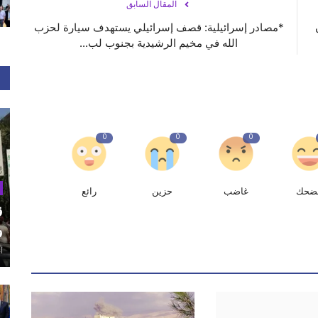
المقال السابق
‎*مصادر إسرائيلية: قصف إسرائيلي يستهدف سيارة لحزب
الله في مخيم الرشيدية بجنوب لب...
0
0
0
ضحك
غاضب
حزين
رائع
ق
و
أغ