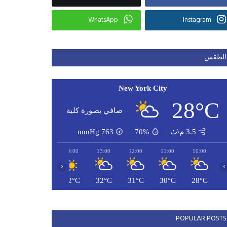
WhatsApp
Instagram
الطقس
New York City
28°C
صافي بصورة كلية
3.5 م\ث
70%
763
mmHg
16:00
15:00
14:00
13:00
12:00
11:00
10:00
‹
›
33°C
33°C
32°C
32°C
31°C
30°C
28°C
POPULAR POSTS