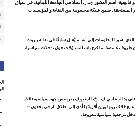
م
قانونية، اسم الدكتور ج...ر، أستاذ في الجامعة اللبنانية، في سياق
ير المستحقة، ضمن شبكة محسوبية بين النقابة والمؤسسات
ل
ا
الذي تشير المعلومات إلى أنه لم يُقبل سابقًا في نقابة بيروت،
ح
من ظروف غامضة، ما فتح باب التساؤلات حول تدخلات سياسية
الح
الى
ال
 على يد المحامي ف...خ، المعروف بقربه من جهة سياسية نافذة.
دفع المبلغ، اندلع خلاف بينها وبين أقربائها أدى إلى إطلاق نار في بخعون –
تس
 تدخل مرجعية سياسية معروفة.
حر