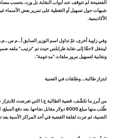
الفضيحة لم تتوقف عند أبواب النقابة. بل ورد، بحسب مصادر 
شبهات حول تسهيل أو التغطية على تمرير بعض الأسماء غ
الأكاديمية.
وفي زاوية أخرى، تمّ تداول اسم الوزير السابق أ...م س...م، 
لينتقل لاحقًا إلى نقابة طرابلس حيث تم "ترتيب" ملفه ض
ونقابية لتسهيل مرور ملفات "مدعومة".
ابتزاز طالبة... وطلقات في الضنية
من أبرز ما تكشّف، قضية الطالبة ج.ا التي تعرضت للابتزاز
طُلب منها مبلغ 8000 دولار مقابل نجاحها. بعد 
الضنية، ثم جرت لفلفة القضية في أحد المراكز الأمنية بعد