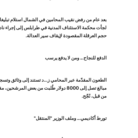
بعد عام من رفض نقيب المحامين في الشمال استلام تبليغات
لجأت محكمة الاستئناف المدنية في طرابلس إلى إجراء نادر:
حجم العرقلة المقصودة لإيقاف سير العدالة.
الدفع للنجاح... ومن لا يدفع يرسب
الطعون المقدّمة عبر المحامي ز...د تستند إلى وثائق وتسجيل
مبالغ تصل إلى 8000 دولار طُلبت من بعض ا
من قبل، نُجّح.
تورط أكاديمي... وملف الوزير "المنتقل"