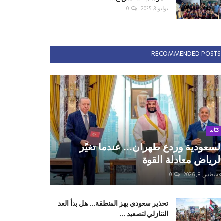
يوليو 3, 2025
0
RECOMMENDED POSTS
كتّابنا
لسعودية وردع طهران... عندما تغيّر
لرياض معادلة القوة
سطس 8, 2026
0
تحذير سعودي يهز المنطقة... هل بدأ العد
التنازلي لتصعيد ...