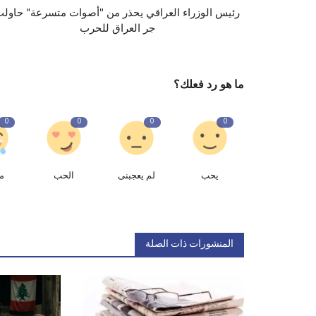
رئيس الوزراء العراقي يحذر من "أصوات متسرعة" حاول
جر العراق للحرب
ما هو رد فعلك؟
0
0
0
0
يحب
لم يعجبنى
الحب
م
المنشورات ذات الصلة