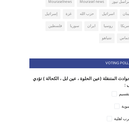
راسل نيوز
Mourasel news
Mouraselnews
بنان
اسرائيل
حزب الله
غزة
إسرائيل
مريكا
روسيا
ايران
سوريا
فلسطين
ماس
نتنياهو
VOTING POLL
وادث المتنقلة (عين الحلوة ، عين ابل ، الكحالة ) تؤدي
 :
تقسيم
وية
ب اهلية