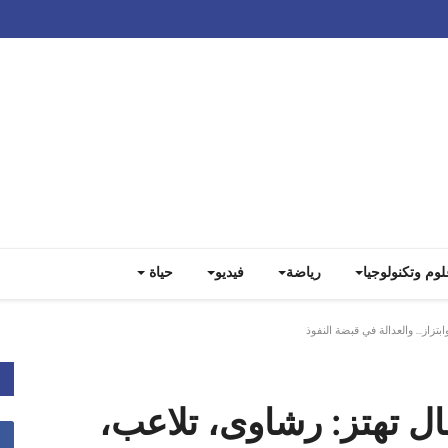
Track all markets on TradingView
لوم وتكنولوجيا
رياضة
فيديو
حياة
زاز... والعدالة في قبضة النفوذ
ال تهتز: رشاوى، تلاعب،