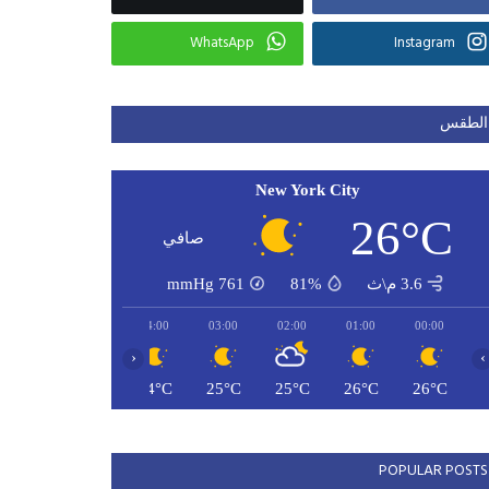
WhatsApp
Instagram
الطقس
New York City
26°C
صافي
3.6 م\ث
81%
761
mmHg
06:00
05:00
04:00
03:00
02:00
01:00
00:00
‹
›
24°C
24°C
24°C
25°C
25°C
26°C
26°C
POPULAR POSTS