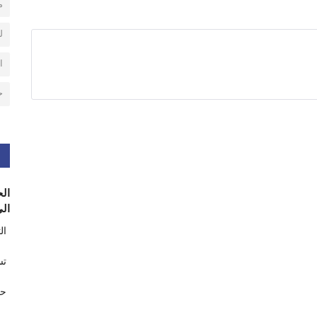
م
ل
ا
ح
الح
الى
ال
تس
حر