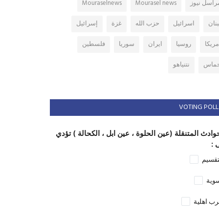
راسل نيوز
Mourasel news
Mouraselnews
بنان
اسرائيل
حزب الله
غزة
إسرائيل
مريكا
روسيا
ايران
سوريا
فلسطين
ماس
نتنياهو
VOTING POLL
وادث المتنقلة (عين الحلوة ، عين ابل ، الكحالة ) تؤدي
 :
تقسيم
وية
ب اهلية