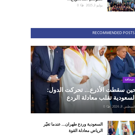
يوليو 3, 2025
0
RECOMMENDED POSTS
صحافة
ين سقطت الأذرع... تحركت الدول:
لسعودية تقلب معادلة الردع
سطس 8, 2026
0
السعودية وردع طهران... عندما تغيّر
الرياض معادلة القوة