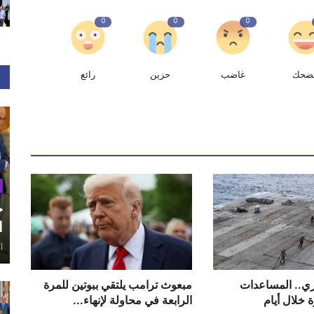
0
0
0
ضحك
غاضب
حزين
رائع
ح
ا
أغ
ي.. المساعدات
مبعوث ترامب يلتقي ببوتين للمرة
 خلال أيام
الرابعة في محاولة لإنهاء...