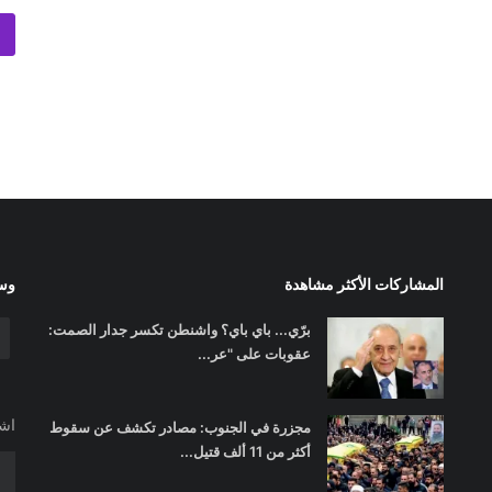
المشاركات الأكثر مشاهدة
وسا
برّي... باي باي؟ واشنطن تكسر جدار الصمت:
عقوبات على "عر...
اشت
مجزرة في الجنوب: مصادر تكشف عن سقوط
أكثر من 11 ألف قتيل...