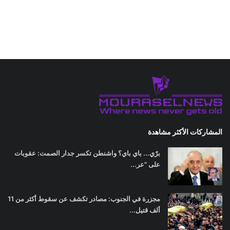
المشاركات الأكثر مشاهدة
برّي... باي باي؟ واشنطن تكسر جدار الصمت: عقوبات
على "عر...
مجزرة في الجنوب: مصادر تكشف عن سقوط أكثر من 11
ألف قتيل...