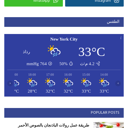
WhatsApp
Instagram
الطقس
New York City
33°C
رذاذ
4.2 م\ث
50%
764
mmHg
19:00
18:00
17:00
16:00
15:00
14:00
‹
›
C
26°C
28°C
32°C
32°C
33°C
33°C
POPULAR POSTS
طريقة عمل رولات الباذنجان بالصوص الأحمر