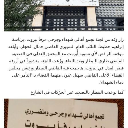
حياة
زار وفد من لجنة تجمع أهالي شهداء وجرحى مرفأ بيروت، برئاسة
إبراهيم حطيط، النائب العام التمييزي القاضي جمال الحجار، وأبلغه
موقفه الرافض لأي تسوية أُبرمت مع المحقق العدلي في القضية،
القاضي طارق البيطار.وبعد اللقاء، وزّعت اللجنة منشوراً في أروقة
قصر العدل في بيروت، هاجمت فيه القاضي البيطار ورئيس مجلس
القضاء الأعلى القاضي سهيل عبود، متهمةً القضاء بـ "التآمر على
دماء الشهداء".
كما توعدت البيطار بالتصعيد عبر "تحرّكات في الشارع