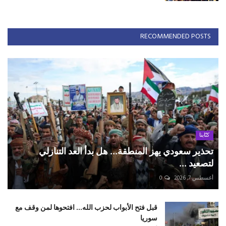
RECOMMENDED POSTS
كتّابنا
تحذير سعودي يهز المنطقة... هل بدأ العد التنازلي
لتصعيد ...
أغسطس 7, 2026
0
قبل فتح الأبواب لحزب الله... افتحوها لمن وقف مع
سوريا