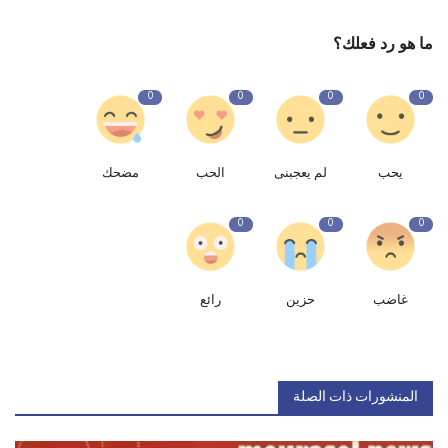
ما هو رد فعلك؟
0
0
0
0
يحب
لم يعجبنى
الحب
مضحك
0
0
0
غاضب
حزين
رائع
المنشورات ذات الصلة