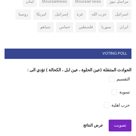
مراسل نيوز
Mourasel news
Mouraselnews
لبنان
اسرائيل
حزب الله
غزة
إسرائيل
امريكا
روسيا
ايران
سوريا
فلسطين
حماس
نتنياهو
VOTING POLL
الحوادث المتنقلة (عين الحلوة ، عين ابل ، الكحالة ) تؤدي الى :
التقسيم
تسوية
حرب اهلية
تصويت
عرض النتائج