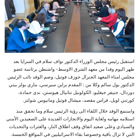
حياة
استقبل رئيس مجلس الوزراء الدكتور نواف سلام في السرايا بعد
ظهر اليوم وفدا من معهد الشرق الاوسط- واشنطن برئاسة عضو
مجلس امناء المعهد الجنرال جوزف فوتيل، وضم الوفد نائب الرئيس
الدكتور بول سالم وكلا من : المقدم براين سيرسي، ماري بولز بيتي
دوردال، جنيفر جيغليو، الكولونيل نتانيال هيوستن، ندى حمادة،
كورتني لوبل، فراس مقصد، ميشال فوتيل ومانيوس شولتز.
واستمع الوفد خلال اللقاء الى رؤية الرئيس سلام وما تحقق منذ
استلامه مهامه ولغاية اليوم والانجازات العديدة على الصعيدين الأمني
والسيادي وعلى صعيد اتفاق وقف اطلاق النار، والعثرات والتحديات
التي لا تزال باقية وخصوصا بقاء الاسرائيليين في المواقع الخمسة.