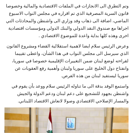
وتم التطرق الى الانجازات في الملفات الاقتصادية والمالية وخصوصا
قانون السرية المصرفية الذي تم اقراره في مجلس النواب الاسبوع
الماضي، اضافة الى ذهاب وفد وزاري الى واشنطن والمحادثات التي
اجراها مع صندوق النقد الدولي والبنك الدولي ومؤسسات اقتصادية
اخرى وهذه كلها بداية واعدة للموضوع الاقتصادي .
وعرض الرئيس سلام ايضا لاهمية استقلالية القضاء ومشروع القانون
الذي سيرسل الى مجلس النواب في هذا الشأن، واعطى تقييما
لقراءته لوضع لبنان ضمن التغييرات الإقليمية خصوصا في سوريا،
وانفتاح دول الخليج على سوريا ولبنان وأهمية رفع العقوبات عن
سوريا ليستفيد لبنان من هذه الفرص.
واستمع الوفد بدقة الى ما تناوله الرئيس سلام ووعد بأن يقوم في
واشنطن بجهود للتشجيع على دعم لبنان ودعم الدولة والجيش
والمسار الإصلاحي الاقتصادي وصولا لانعاش الاقتصاد اللبناني.