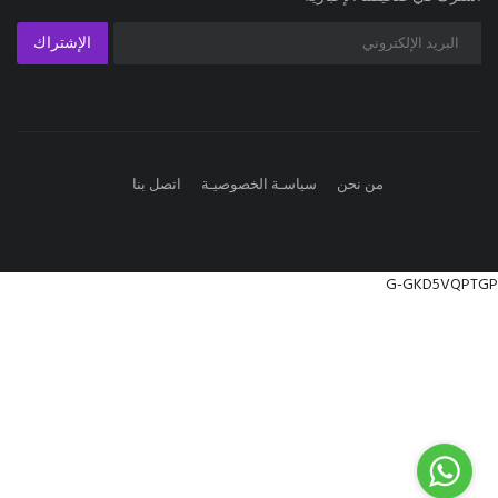
الإشتراك
من نحن
سياسـة الخصوصيـة
اتصل بنا
G-GKD5VQPTGP