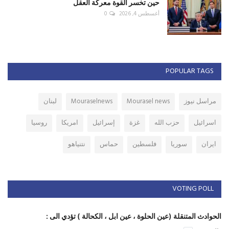
حين تخسر القوة معركة العقل
أغسطس 4, 2026
0
POPULAR TAGS
مراسل نيوز
Mourasel news
Mouraselnews
لبنان
اسرائيل
حزب الله
غزة
إسرائيل
امريكا
روسيا
ايران
سوريا
فلسطين
حماس
نتنياهو
VOTING POLL
الحوادث المتنقلة (عين الحلوة ، عين ابل ، الكحالة ) تؤدي الى :