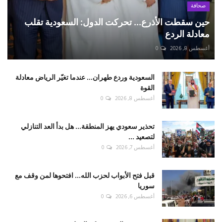
صحافة
حين سقطت الأذرع... تحركت الدول: السعودية تقلب
معادلة الردع
أغسطس 8, 2026
0
السعودية وردع طهران... عندما تغيّر الرياض معادلة
القوة
أغسطس 8, 2026
0
تحذير سعودي يهز المنطقة... هل بدأ العد التنازلي
لتصعيد ...
أغسطس 7, 2026
0
قبل فتح الأبواب لحزب الله... افتحوها لمن وقف مع
سوريا
أغسطس 6, 2026
0