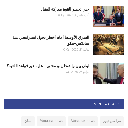
حين تخسر القوة معركة العقل
أغسطس 4, 2026
0
الشرق الأوسط أمام أخطر تحول استراتيجي منذ
سايكس–بيكو
يوليو 31, 2026
0
لبنان بين واشنطن ودمشق... هل تتغير قواعد اللعبة؟
يوليو 25, 2026
0
POPULAR TAGS
مراسل نيوز
Mourasel news
Mouraselnews
لبنان