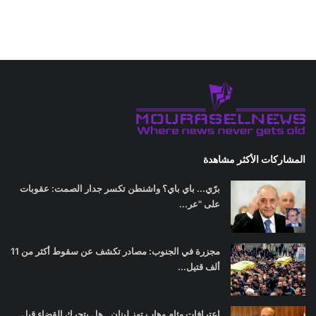
المشاركات الأكثر مشاهدة
برّي... باي باي؟ واشنطن تكسر جدار الصمت: عقوبات
على "عر...
مجزرة في الجنوب: مصادر تكشف عن سقوط أكثر من 11
ألف قتيل...
اعترافات وئام وهاب تهز لبنان.. هل يتحرك القضاء قبل