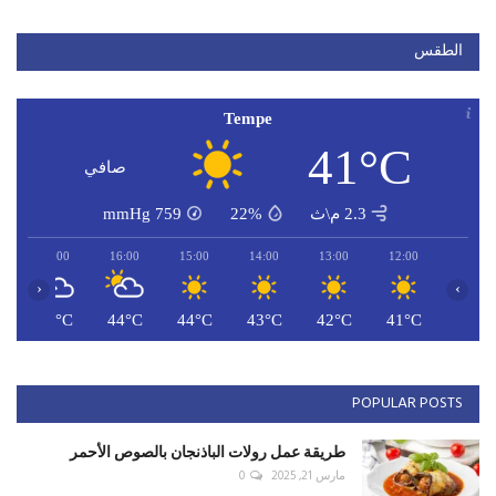
الطقس
Tempe
41°C
صافي
2.3 م\ث
22%
759
mmHg
17:00
16:00
15:00
14:00
13:00
12:00
‹
›
C
44°C
44°C
44°C
43°C
42°C
41°C
POPULAR POSTS
طريقة عمل رولات الباذنجان بالصوص الأحمر
مارس 21, 2025
0