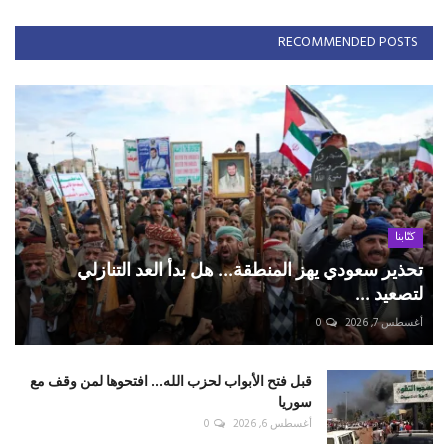
RECOMMENDED POSTS
كتّابنا
تحذير سعودي يهز المنطقة... هل بدأ العد التنازلي
لتصعيد ...
أغسطس 7, 2026
0
قبل فتح الأبواب لحزب الله... افتحوها لمن وقف مع
سوريا
أغسطس 6, 2026
0