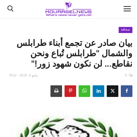
صحافة
بيان صادر عن تجمع أبناء طرابلس
الأخبار
والشمال "طرابلس تُباع ونحن
كتّابنا
نقاطع... لن نكون شهود زور!"
السعودية
0
مايو 6, 2025 - 19:52
اقتصاد
علوم وتكنولوجيا
رياضة
فيديو