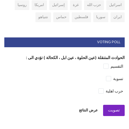
اسرائيل
حزب الله
غزة
إسرائيل
امريكا
روسيا
ايران
سوريا
فلسطين
حماس
نتنياهو
VOTING POLL
الحوادث المتنقلة (عين الحلوة ، عين ابل ، الكحالة ) تؤدي الى :
التقسيم
تسوية
حرب اهلية
تصويت
عرض النتائج