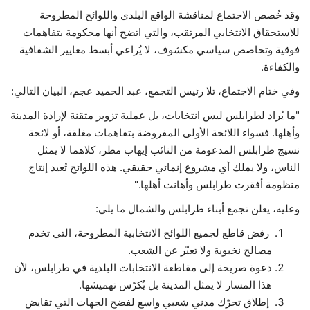
وقد خُصص الاجتماع لمناقشة الواقع البلدي واللوائح المطروحة
للاستحقاق الانتخابي المرتقب، والتي اتضح أنها محكومة بتفاهمات
فوقية وتحاصص سياسي مكشوف، لا يُراعي أبسط معايير الشفافية
والكفاءة.
وفي ختام الاجتماع، تلا رئيس التجمع، عبد الحميد عجم، البيان التالي:
"ما يُراد لطرابلس ليس انتخابات، بل عملية تزوير متقنة لإرادة المدينة
وأهلها. فسواء اللائحة الأولى المفروضة بتفاهمات مغلقة، أو لائحة
نسيج طرابلس المدعومة من النائب إيهاب مطر، كلاهما لا يمثل
الناس، ولا يملك أي مشروع إنمائي حقيقي. هذه اللوائح تُعيد إنتاج
منظومة أفقرت طرابلس وأهانت أهلها."
وعليه، يعلن تجمع أبناء طرابلس والشمال ما يلي:
رفض قاطع لجميع اللوائح الانتخابية المطروحة، التي تخدم
مصالح نخبوية ولا تعبّر عن الشعب.
دعوة صريحة إلى مقاطعة الانتخابات البلدية في طرابلس، لأن
هذا المسار لا يمثل المدينة بل يُكرّس تهميشها.
إطلاق تحرّك مدني شعبي واسع لفضح الجهات التي تقايض