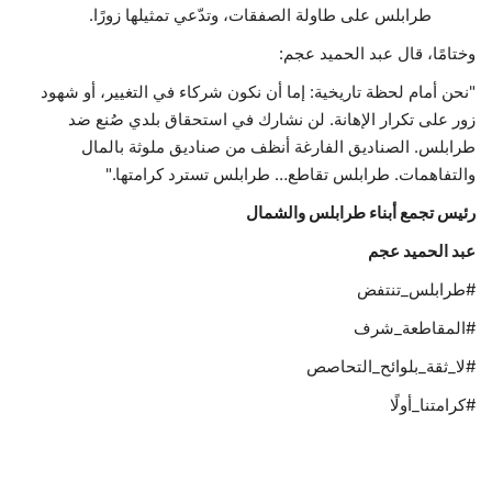
طرابلس على طاولة الصفقات، وتدّعي تمثيلها زورًا.
وختامًا، قال عبد الحميد عجم:
"نحن أمام لحظة تاريخية: إما أن نكون شركاء في التغيير، أو شهود
زور على تكرار الإهانة. لن نشارك في استحقاق بلدي صُنع ضد
طرابلس. الصناديق الفارغة أنظف من صناديق ملوثة بالمال
والتفاهمات. طرابلس تقاطع… طرابلس تسترد كرامتها."
رئيس تجمع أبناء طرابلس والشمال
عبد الحميد عجم
#طرابلس_تنتفض
#المقاطعة_شرف
#لا_ثقة_بلوائح_التحاصص
#كرامتنا_أولًا