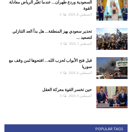
السعودية وردع طهران... عندما تغيّر الرياض معادلة
القوة
أغسطس 8, 2026
0
تحذير سعودي يهز المنطقة... هل بدأ العد التنازلي
لتصعيد ...
أغسطس 7, 2026
0
قبل فتح الأبواب لحزب الله... افتحوها لمن وقف مع
سوريا
أغسطس 6, 2026
0
حين تخسر القوة معركة العقل
أغسطس 4, 2026
0
POPULAR TAGS