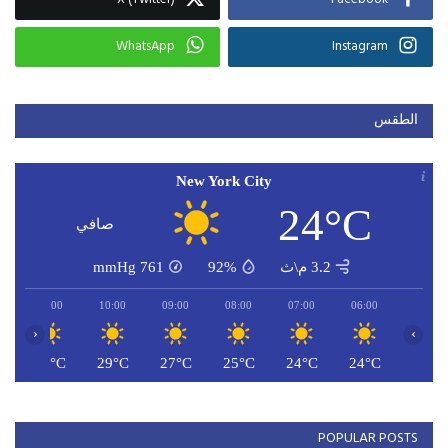
WhatsApp
Instagram
الطقس
New York City
24°C
صافي
3.2 م\ث
92%
761
mmHg
11:00
10:00
09:00
08:00
07:00
06:00
‹
›
C
30°C
29°C
27°C
25°C
24°C
24°C
POPULAR POSTS