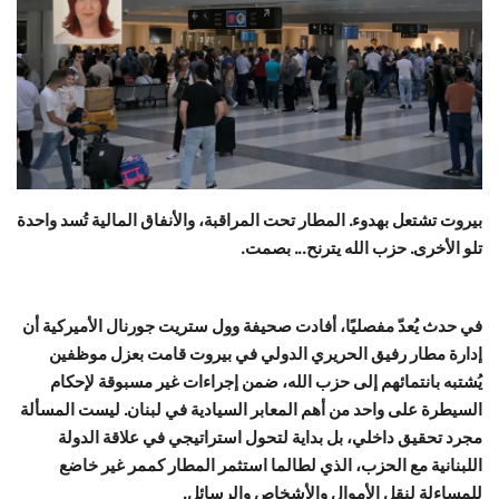
حياة
بيروت تشتعل بهدوء. المطار تحت المراقبة، والأنفاق المالية تُسد واحدة
تلو الأخرى. حزب الله يترنح... بصمت.
في حدث يُعدّ مفصليًا، أفادت صحيفة وول ستريت جورنال الأميركية أن
إدارة مطار رفيق الحريري الدولي في بيروت قامت بعزل موظفين
يُشتبه بانتمائهم إلى حزب الله، ضمن إجراءات غير مسبوقة لإحكام
السيطرة على واحد من أهم المعابر السيادية في لبنان. ليست المسألة
مجرد تحقيق داخلي، بل بداية لتحول استراتيجي في علاقة الدولة
اللبنانية مع الحزب، الذي لطالما استثمر المطار كممر غير خاضع
للمساءلة لنقل الأموال والأشخاص والرسائل.