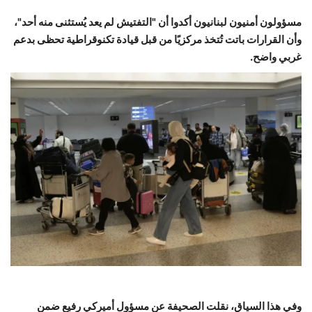
مسؤولون أمنيون لبنانيون أكدوا أن "التفتيش لم يعد يُستثنى منه أحد"،
وأن القرارات باتت تُتخذ مركزيًا من قبل قيادة تكنوقراطية تحظى بدعم
غربي واضح.
وفي هذا السياق، نقلت الصحيفة عن مسؤول أميركي رفيع ضمن