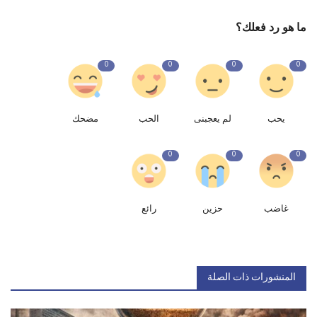
ما هو رد فعلك؟
0
0
0
0
يحب
لم يعجبنى
الحب
مضحك
0
0
0
غاضب
حزين
رائع
المنشورات ذات الصلة