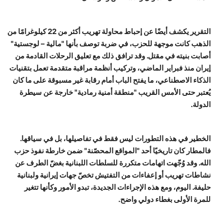
التقرير يكشف أيضًا عن إحباط محاولة تهريب أكثر من 22 كيلوغرامًا من
الذهب كانت موجهة للحزب، في ضربة توصف بأنها "مالية – لوجستية"
أصابت بنيته في مقتل. وقد ترافق ذلك مع تعليق الرحلات القادمة من
إيران منذ فبراير الماضي، وتركيب أنظمة مراقبة متقدمة تعمل بتقنيات
الذكاء الاصطناعي، ما يفتح الباب أمام رقابة غير مسبوقة على ما كان
يُعتبر حتى الأمس القريب "منطقة أمنية رمادية" خارجة عن سيطرة
الدولة.
الخطير في هذه التطورات ليس فقط في تفاصيلها، بل في سياقها.
فالمطار كان تاريخيًا أحد "المواقع المحصّنة" ضمن خارطة نفوذ حزب
الله. وقد وُجّهت اتهامات متكررة للسلطات اللبنانية بغضّ الطرف عن
نشاطات تهريب أو إعفاءات من التفتيش تخصّ جهات إيرانية ولبنانية
حليفة. اليوم، ومع هذه الإجراءات الجديدة، تبدو الأمور وكأنها تتغير
للمرة الأولى بغطاء دولي واضح.