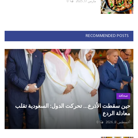
مارس 17, 2025
0
RECOMMENDED POSTS
صحافة
حين سقطت الأذرع... تحركت الدول: السعودية تقلب
معادلة الردع
أغسطس 8, 2026
0