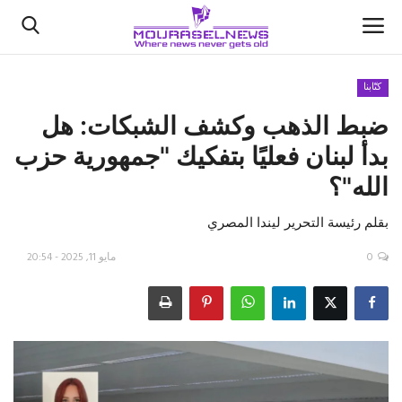
كتّابنا
ضبط الذهب وكشف الشبكات: هل
الأخبار
بدأ لبنان فعليًا بتفكيك "جمهورية حزب
كتّابنا
الله"؟
السعودية
بقلم رئيسة التحرير ليندا المصري
اقتصاد
0
مايو 11, 2025 - 20:54
علوم وتكنولوجيا
رياضة
فيديو