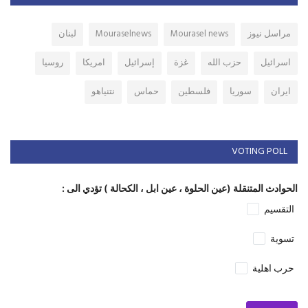
مراسل نيوز
Mourasel news
Mouraselnews
لبنان
اسرائيل
حزب الله
غزة
إسرائيل
امريكا
روسيا
ايران
سوريا
فلسطين
حماس
نتنياهو
VOTING POLL
الحوادث المتنقلة (عين الحلوة ، عين ابل ، الكحالة ) تؤدي الى :
التقسيم
تسوية
حرب اهلية