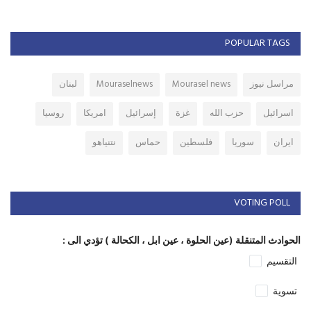
POPULAR TAGS
مراسل نيوز
Mourasel news
Mouraselnews
لبنان
اسرائيل
حزب الله
غزة
إسرائيل
امريكا
روسيا
ايران
سوريا
فلسطين
حماس
نتنياهو
VOTING POLL
الحوادث المتنقلة (عين الحلوة ، عين ابل ، الكحالة ) تؤدي الى :
التقسيم
تسوية