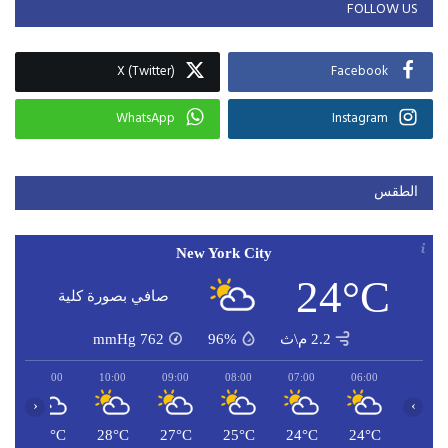
FOLLOW US
X (Twitter)
Facebook
WhatsApp
Instagram
الطقس
New York City
24°C
صافي بصورة كلية
2.2 م\ث
96%
762
mmHg
11:00
10:00
09:00
08:00
07:00
06:00
‹
›
C
29°C
28°C
27°C
25°C
24°C
24°C