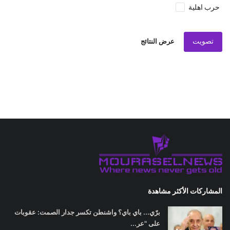
حرب اهلية
تصويت
عرض النتائج
المشاركات الأكثر مشاهدة
برّي... باي باي؟ واشنطن تكسر جدار الصمت: عقوبات
على "عر...