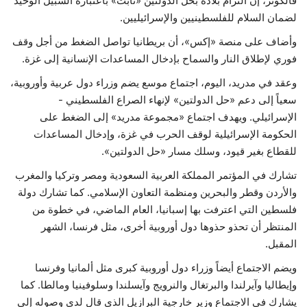
فالكونر، إن التزام بلاده بحل الدولتين «ثابت» باعتباره السبيل الوحيد
لضمان السلام للفلسطينيين والإسرائيليين.
وأضاف على منصة «إكس»، أن بريطانيا تواصل الضغط من أجل وقف
فوري لإطلاق النار والسماح بإدخال المساعدات الإنسانية إلى غزة.
وعقد في مدريد، اليوم، اجتماع موسع يضم وزراء دول عربية وأوروبية،
سعياً إلى دعم «حل الدولتين» لإنهاء الصراع الفلسطيني -
الإسرائيلي. ويهدف اجتماع «مجموعة مدريد» إلى الضغط على
الحكومة الإسرائيلية لوقف الحرب في غزة، وإدخال المساعدات
للقطاع بغير قيود، وسلك مسار «حل الدولتين».
تشارك في المؤتمر المملكة العربية السعودية ومصر وتركيا والمغرب
والأردن وقطر والبحرين ومنظمة التعاون الإسلامي. كما تشارك دولة
فلسطين التي اعترفت بها إسبانيا، العام الماضي، في خطوة من
المنتظر أن تحذو حذوها دول أوروبية أخرى، مثل فرنسا، الشهر
المقبل.
ويضم الاجتماع أيضاً وزراء دول أوروبية كبرى مثل ألمانيا وفرنسا
وإيطاليا وآيرلندا والبرتغال والنرويج وآيسلندا وسلوفينيا ومالطا. كما
يشارك في الاجتماع وزير خارجية البرازيل الذي قال لدى وصوله إلى