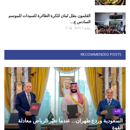
القلمون بطل لبنان للكرة الطائرة للسيدات للموسم
السادس ع...
يوليو 3, 2025
0
RECOMMENDED POSTS
كتّابنا
السعودية وردع طهران... عندما تغيّر الرياض معادلة
القوة