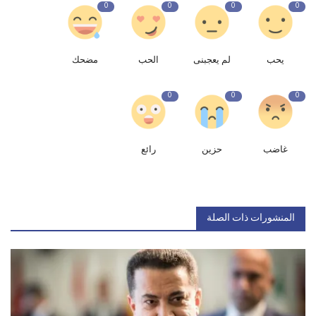
0
0
0
0
يحب
لم يعجبنى
الحب
مضحك
0
0
0
غاضب
حزين
رائع
المنشورات ذات الصلة