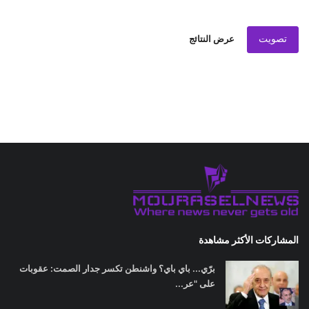
تصويت
عرض النتائج
المشاركات الأكثر مشاهدة
برّي... باي باي؟ واشنطن تكسر جدار الصمت: عقوبات
على "عر...