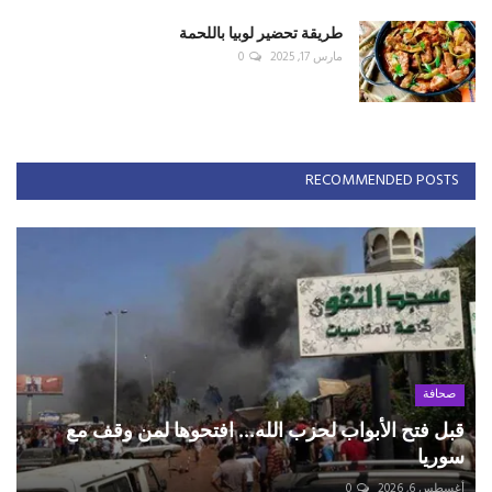
طريقة تحضير لوبيا باللحمة
مارس 17, 2025
0
RECOMMENDED POSTS
صحافة
قبل فتح الأبواب لحزب الله... افتحوها لمن وقف مع
سوريا
أغسطس 6, 2026
0