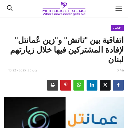
اقتصاد
اتفاقية بين "تاتش" و"زين عُمانتل"
الأخبار
لإفادة المشتركين فيها خلال زيارتهم
كتّابنا
لبنان
السعودية
0
مايو 26, 2025 - 10:22
اقتصاد
علوم وتكنولوجيا
رياضة
فيديو