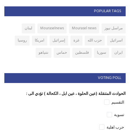
POPULAR TAGS
مراسل نيوز
Mourasel news
Mouraselnews
لبنان
اسرائيل
حزب الله
غزة
إسرائيل
امريكا
روسيا
ايران
سوريا
فلسطين
حماس
نتنياهو
VOTING POLL
الحوادث المتنقلة (عين الحلوة ، عين ابل ، الكحالة ) تؤدي الى :
التقسيم
تسوية
حرب اهلية