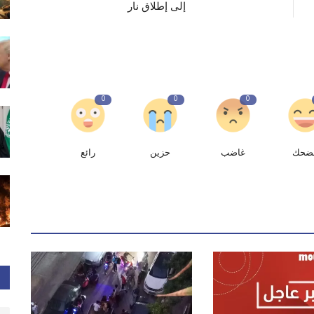
إلى إطلاق نار
0
0
0
ضحك
غاضب
حزين
رائع