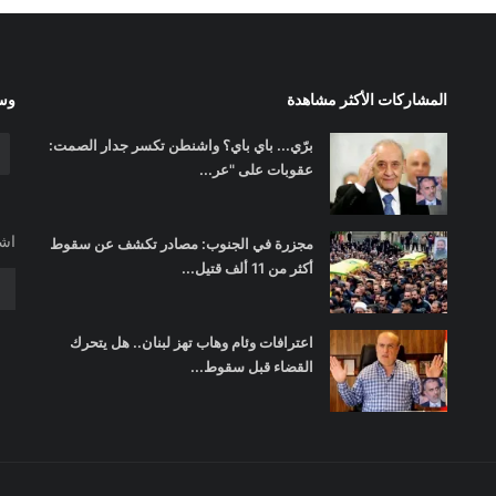
المشاركات الأكثر مشاهدة
وسا
برّي... باي باي؟ واشنطن تكسر جدار الصمت:
عقوبات على "عر...
اشت
مجزرة في الجنوب: مصادر تكشف عن سقوط
أكثر من 11 ألف قتيل...
اعترافات وئام وهاب تهز لبنان.. هل يتحرك
القضاء قبل سقوط...