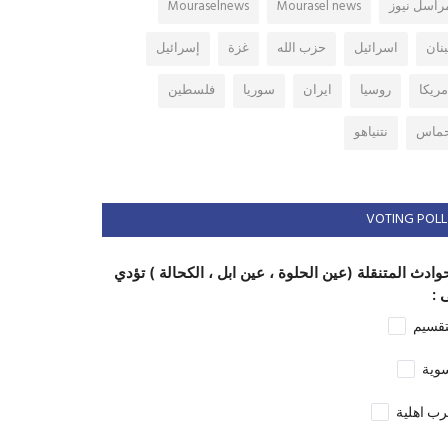
راسل نيوز
Mourasel news
Mouraselnews
بنان
اسرائيل
حزب الله
غزة
إسرائيل
مريكا
روسيا
ايران
سوريا
فلسطين
ماس
نتنياهو
VOTING POLL
وادث المتنقلة (عين الحلوة ، عين ابل ، الكحالة ) تؤدي
 :
تقسيم
وية
ب اهلية