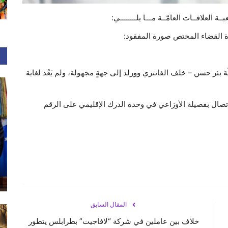
ة العلاقــات العامّــة مـــا يلــــــــي:
إشارة القضاء المختص صورة المفقود:
ذويه الكائن في محلّة بئر حسن – خلف الفانتزي وورلد إلى جهةٍ مجهولة، ولم يَعُد لغاية
تصال بفصيلة الأوزاعي في وحدة الدرك الإقليمي على الرقم
المقال السابق
‎خلاف بين عاملين في شركة “لافاجيت” بطرابلس يتطور