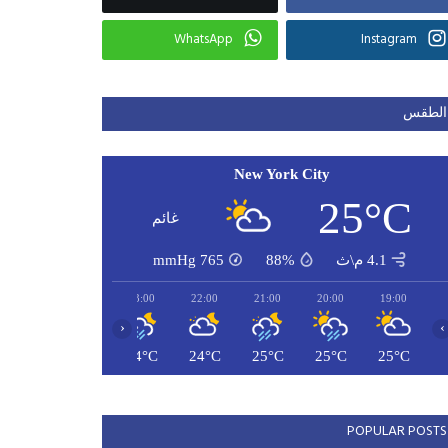
WhatsApp
Instagram
الطقس
New York City
25°C
غائم
4.1 م\ث
88%
765
mmHg
01:00
00:00
23:00
22:00
21:00
20:00
19:00
‹
›
24°C
24°C
24°C
24°C
25°C
25°C
25°C
POPULAR POSTS