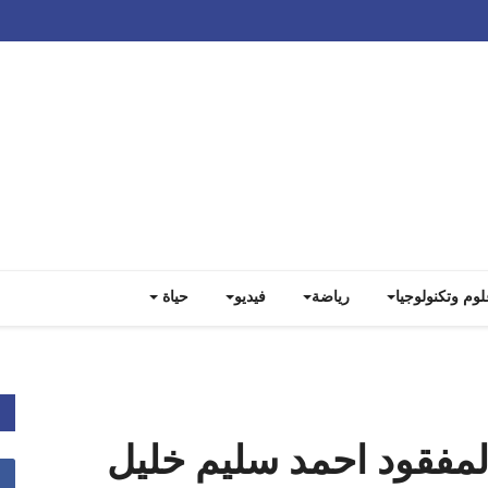
Track all markets on TradingView
لوم وتكنولوجيا
رياضة
فيديو
حياة
لمفقود احمد سليم خليل