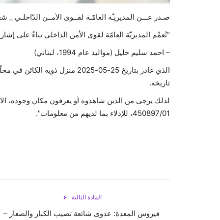
صـدر عـــن المديريـّة العامّـة لقــوى الأمــن الدّاخلـي _ شعبــ
"تُعمِّم المديريّة العامّة لقوى الأمن الداخلي بناءً على 
– احمد سليم خليل (مواليد عام 1994، لبناني)
الذي غادر بتاريخ 25-05-2025 منزل 
تاريخه.
لذلك يرجى من الذين شاهدوه أو يعرفون مكان وجوده، الا
450897/01، للإدلاء بما لديهم من معلومات".
المادة التالية
فيروس المعدة: عدوى شائعة تصيب الكبار والصغار –