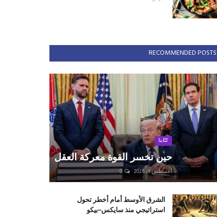
RECOMMENDED POSTS
كتّابنا
حين تخسر القوة معركة العقل
أغسطس 4, 2026
0
الشرق الأوسط أمام أخطر تحول
استراتيجي منذ سايكس–بيكو