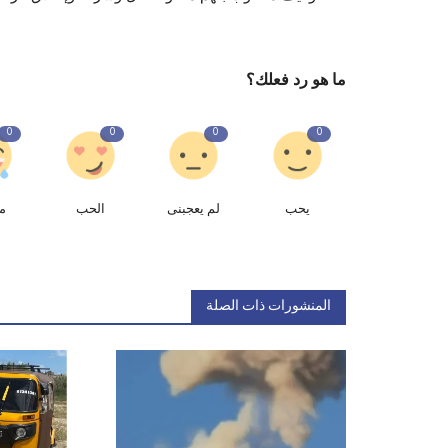
ما هو رد فعلك؟
0
0
0
0
يحب
لم يعجبنى
الحب
م
المنشورات ذات الصلة