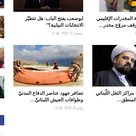
المخدرات الإقليمي
ابوصعب يفتح الباب: هل تتطيّر
قف مروّج مخدر...
الانتخابات النيابية؟"
ديسمبر 17, 2025
0
مراكز الثقل اللّبناني
تضافر جهود عناصر الدفاع المدنيّ
المنطق...
وطوافات الجيش اللبنانيّ...
يوليو 30, 2024
0