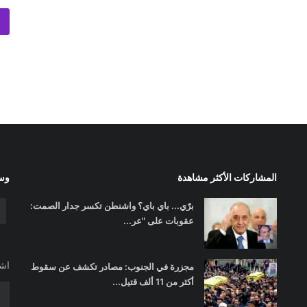
المشاركات الأكثر مشاهدة
وسا
برّي... باي باي؟ واشنطن تكسر جدار الصمت:
عقوبات على "عر...
اشت
مجزرة في الجنوب: مصادر تكشف عن سقوط
أكثر من 11 ألف قتيل...