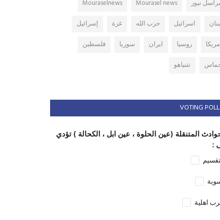
راسل نيوز
Mourasel news
Mouraselnews
بنان
اسرائيل
حزب الله
غزة
إسرائيل
مريكا
روسيا
ايران
سوريا
فلسطين
ماس
نتنياهو
VOTING POLL
وادث المتنقلة (عين الحلوة ، عين ابل ، الكحالة ) تؤدي
 :
تقسيم
وية
ب اهلية