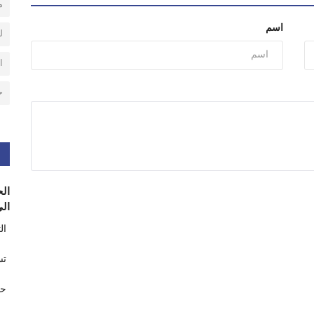
م
اسم
ل
ا
ح
الح
الى
ال
تس
حر