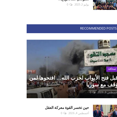
يوليو 3, 2025
0
RECOMMENDED POSTS
صحافة
بل فتح الأبواب لحزب الله... افتحوها لمن
قف مع سوريا
سطس 6, 2026
0
حين تخسر القوة معركة العقل
أغسطس 4, 2026
0