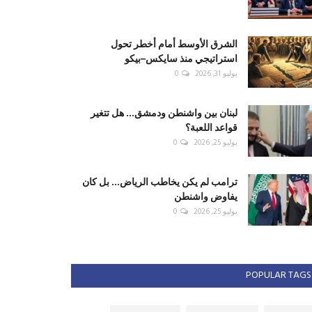
الشرق الأوسط أمام أخطر تحول
استراتيجي منذ سايكس–بيكو
يوليو 31, 2026
0
لبنان بين واشنطن ودمشق... هل تتغير
قواعد اللعبة؟
يوليو 25, 2026
0
ترامب لم يكن يخاطب الرياض... بل كان
يفاوض واشنطن
يوليو 25, 2026
0
POPULAR TAGS