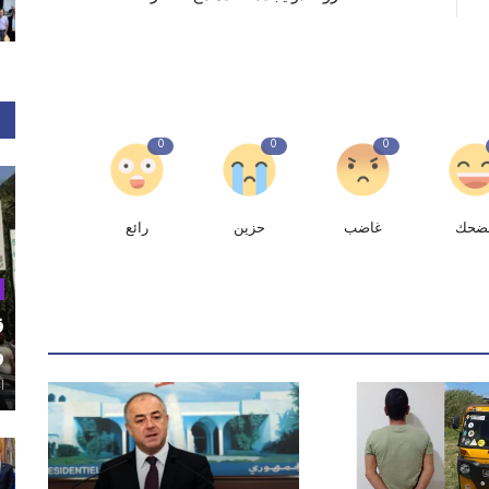
0
0
0
ضحك
غاضب
حزين
رائع
ق
و
أغ