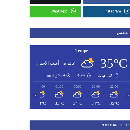
WhatsApp
Instagram
الطقس
Tempe
35°C
غائم في أغلب الأحيان
2.2 م\ث
40%
759
mmHg
04:00
03:00
02:00
01:00
00:00
23:00
22:00
‹
›
32°C
32°C
33°C
33°C
34°C
34°C
35°C
POPULAR POSTS