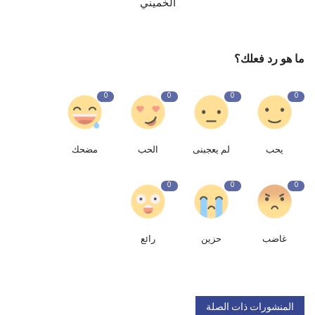
الخميني
ما هو رد فعلك؟
0
0
0
0
يحب
لم يعجبنى
الحب
مضحك
0
0
0
غاضب
حزين
رائع
المنشورات ذات الصلة