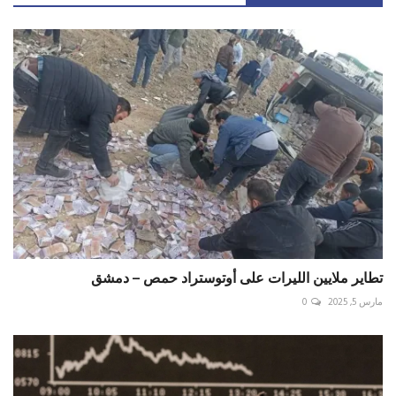
تطاير ملايين الليرات على أوتوستراد حمص – دمشق
مارس 5, 2025
0