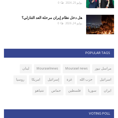
يوليو 25, 2026
0
هل دخل نظام إيران مرحلة العد التنازلي؟
يوليو 24, 2026
0
POPULAR TAGS
مراسل نيوز
Mourasel news
Mouraselnews
لبنان
اسرائيل
حزب الله
غزة
إسرائيل
امريكا
روسيا
ايران
سوريا
فلسطين
حماس
نتنياهو
VOTING POLL