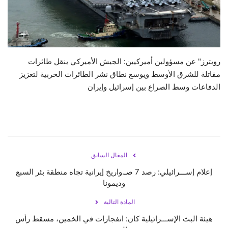
حياة
رويترز" عن مسؤولين أميركيين: الجيش الأميركي ينقل طائرات
مقاتلة للشرق الأوسط ويوسع نطاق نشر الطائرات الحربية لتعزيز
الدفاعات وسط الصراع بين إسرائيل وإيران
المقال السابق
إعلام إســـرائيلي: رصد 7 صـ.واريخ إيرانية تجاه منطقة بئر السبع
وديمونا
المادة التالية
هيئة البث الإســـرائيلية كان: انفجارات في الخمين، مسقط رأس