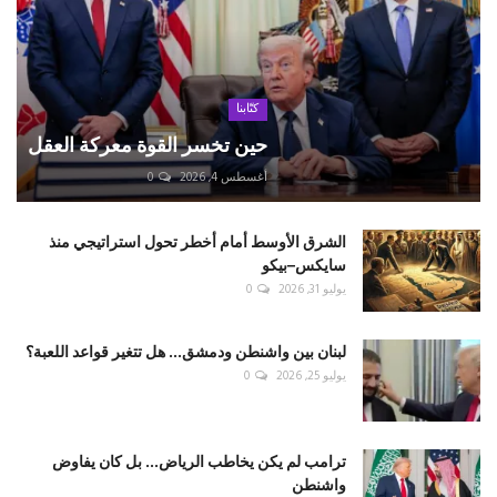
كتّابنا
حين تخسر القوة معركة العقل
أغسطس 4, 2026
0
الشرق الأوسط أمام أخطر تحول استراتيجي منذ
سايكس–بيكو
يوليو 31, 2026
0
لبنان بين واشنطن ودمشق... هل تتغير قواعد اللعبة؟
يوليو 25, 2026
0
ترامب لم يكن يخاطب الرياض... بل كان يفاوض
واشنطن