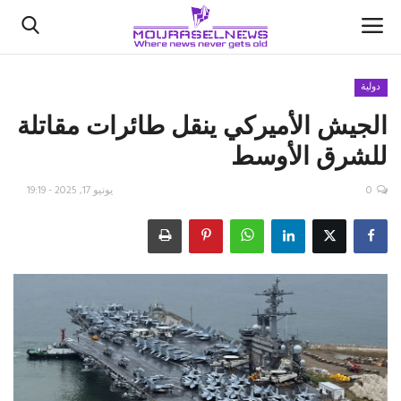
دولية
الجيش الأميركي ينقل طائرات مقاتلة
الأخبار
للشرق الأوسط
كتّابنا
0
يونيو 17, 2025 - 19:19
السعودية
اقتصاد
علوم وتكنولوجيا
رياضة
فيديو