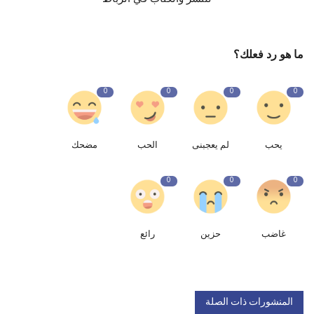
ما هو رد فعلك؟
0
0
0
0
يحب
لم يعجبنى
الحب
مضحك
0
0
0
غاضب
حزين
رائع
المنشورات ذات الصلة