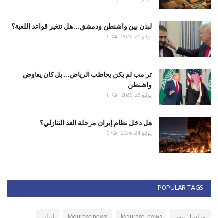
لبنان بين واشنطن ودمشق... هل تتغير قواعد اللعبة؟
يوليو 25, 2026
0
ترامب لم يكن يخاطب الرياض... بل كان يفاوض
واشنطن
يوليو 25, 2026
0
هل دخل نظام إيران مرحلة العد التنازلي؟
يوليو 24, 2026
0
POPULAR TAGS
مراسل نيوز
Mourasel news
Mouraselnews
لبنان