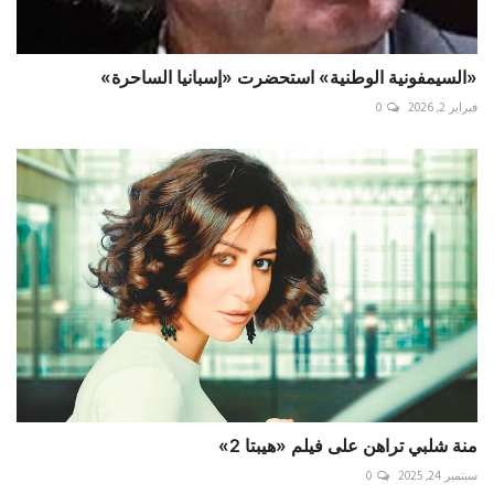
«السيمفونية الوطنية» استحضرت «إسبانيا الساحرة»
فبراير 2, 2026
0
منة شلبي تراهن على فيلم «هيبتا 2»
سبتمبر 24, 2025
0