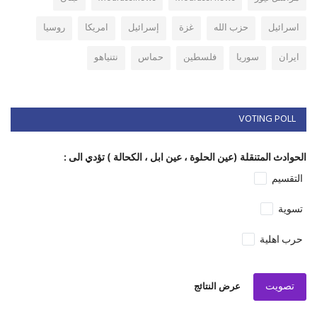
اسرائيل
حزب الله
غزة
إسرائيل
امريكا
روسيا
ايران
سوريا
فلسطين
حماس
نتنياهو
VOTING POLL
الحوادث المتنقلة (عين الحلوة ، عين ابل ، الكحالة ) تؤدي الى :
التقسيم
تسوية
حرب اهلية
تصويت
عرض النتائج