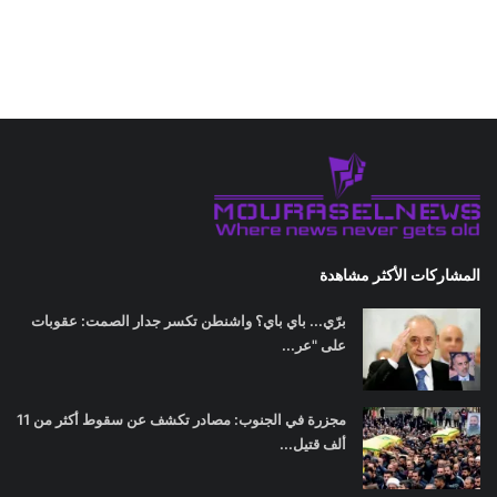
المشاركات الأكثر مشاهدة
برّي... باي باي؟ واشنطن تكسر جدار الصمت: عقوبات
على "عر...
مجزرة في الجنوب: مصادر تكشف عن سقوط أكثر من 11
ألف قتيل...