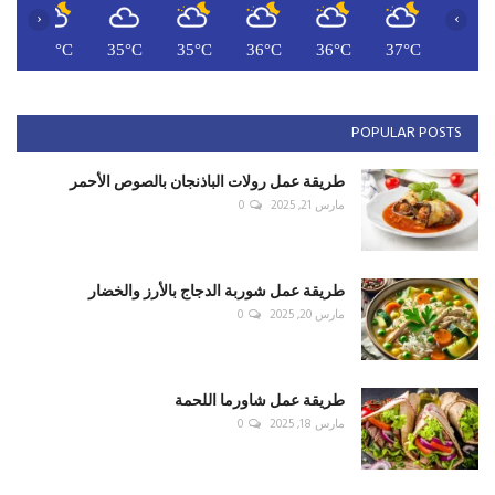
‹
›
C
34°C
35°C
35°C
36°C
36°C
37°C
POPULAR POSTS
طريقة عمل رولات الباذنجان بالصوص الأحمر
مارس 21, 2025
0
طريقة عمل شوربة الدجاج بالأرز والخضار
مارس 20, 2025
0
طريقة عمل شاورما اللحمة
مارس 18, 2025
0