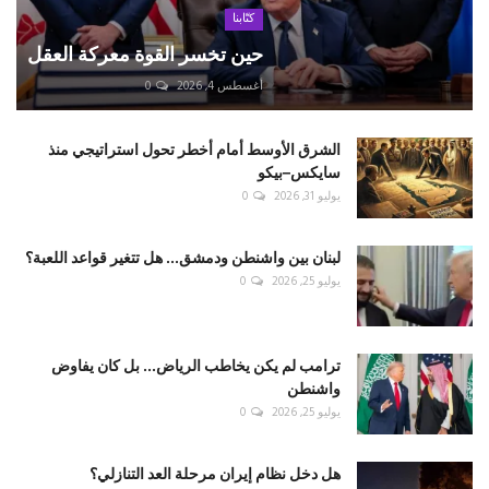
كتّابنا
حين تخسر القوة معركة العقل
أغسطس 4, 2026
0
الشرق الأوسط أمام أخطر تحول استراتيجي منذ
سايكس–بيكو
يوليو 31, 2026
0
لبنان بين واشنطن ودمشق... هل تتغير قواعد اللعبة؟
يوليو 25, 2026
0
ترامب لم يكن يخاطب الرياض... بل كان يفاوض
واشنطن
يوليو 25, 2026
0
هل دخل نظام إيران مرحلة العد التنازلي؟