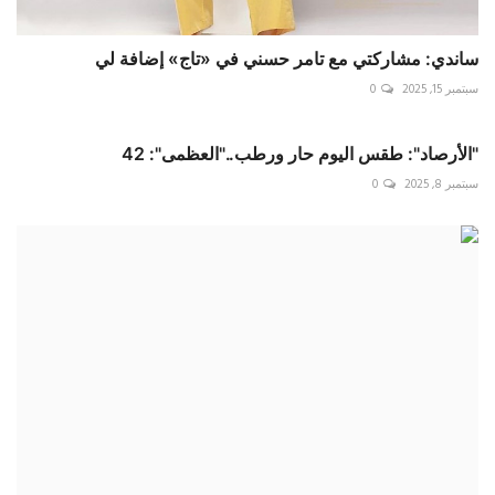
ساندي: مشاركتي مع تامر حسني في «تاج» إضافة لي
سبتمبر 15, 2025
0
"الأرصاد": طقس اليوم حار ورطب.."العظمى": 42
سبتمبر 8, 2025
0