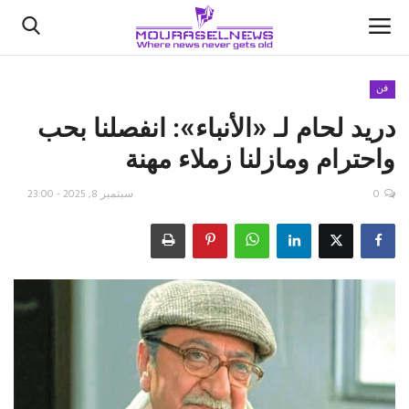
فن
دريد لحام لـ «الأنباء»: انفصلنا بحب
الأخبار
واحترام ومازلنا زملاء مهنة
كتّابنا
0
سبتمبر 8, 2025 - 23:00
السعودية
اقتصاد
علوم وتكنولوجيا
رياضة
فيديو