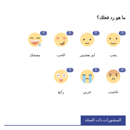
ما هو رد فعلك؟
0
0
0
0
يحب
لم يعجبنى
الحب
مضحك
0
0
0
غاضب
حزين
رائع
المنشورات ذات الصلة