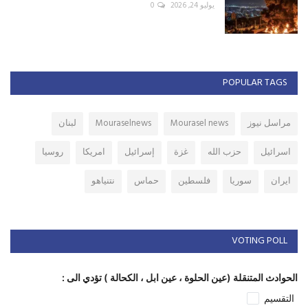
يوليو 24, 2026
0
POPULAR TAGS
مراسل نيوز
Mourasel news
Mouraselnews
لبنان
اسرائيل
حزب الله
غزة
إسرائيل
امريكا
روسيا
ايران
سوريا
فلسطين
حماس
نتنياهو
VOTING POLL
الحوادث المتنقلة (عين الحلوة ، عين ابل ، الكحالة ) تؤدي الى :
التقسيم