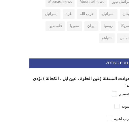
راسل نيوز
Mourasel news
Mouraselnews
بنان
اسرائيل
حزب الله
غزة
إسرائيل
مريكا
روسيا
ايران
سوريا
فلسطين
ماس
نتنياهو
VOTING POLL
وادث المتنقلة (عين الحلوة ، عين ابل ، الكحالة ) تؤدي
 :
تقسيم
وية
ب اهلية