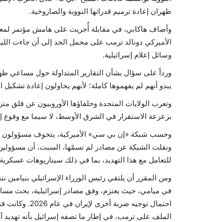
طهران إعادة ترميم قدراتها النووية والصاروخية.
وأضاف هاكابي، في مقابلة أُجريت على هامش مؤتمر لمعهد
الأميركي دونالد ترمب على محمل الجد إلى أن جاءت الليل
وسائل إعلام إسرائيلية.
ورداً على سؤال بشأن التقارير المتداولة حول مساعي طهرا
يبدو أنهم لم يفهموها كاملة؛ لأنهم يحاولون إعادة تشكيل ا
وتعرب الولايات المتحدة وحلفاؤها الأوروبيون عن قلق متزاي
بزعزعة الاستقرار في الشرق الأوسط، لا سيما مع وقوع 
وحسب شبكة «إن بي سي» الأميركية، يتخوف مسؤولون أمير
ونقلت الشبكة عن مصادر لم تسمّها، السبت، أن مسؤولين 
للتعامل مع هذا التهديد، بما في ذلك سيناريوهات عسكرية
في ميامي، حيث يعتزم، وفق مصادر إسرائيلية، بحث مساعي إ
احتمال توجيه ضر
الملف على ترمب، في إطار ما تصفه إسرائيل بأنه تهديد آ