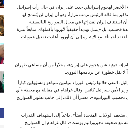
وء الأخضر لهجوم إسرائيلي جديد على إيران في حال رأت إسرائيل
ير بما قاله الرئيس ترمب مراراً، وهو أن إيران لن يُسمح لها
ف أن استئناف إيران لقدراتها في مجال الصواريخ الباليستية
ة فحسب، بل «يمثل تهديداً حقيقياً لأوروبا بأكملها»، متابعاً بنبرة
 أعتقد أحياناً»، مع الإشارة إلى أن أوروبا أعادت تفعيل عقوبات
ام إنه «يؤيد شن هجوم على إيران»، محذّراً من أن مساعي طهران
اً لا يقل خطورة عن برنامجها النووي.
يل، التقى خلالها رئيس الوزراء بنيامين نتنياهو ومسؤولين كباراً
زير الأمن يسرائيل كاتس. وقال غراهام في مقابلة مع محطة «آي
على تخصيب اليورانيوم»، معتبراً أن ذلك، إلى جانب تطوير الصواريخ
عف الولايات المتحدة أيضاً»، داعياً إلى استهداف القدرات
صلة مع صحيفة «جيروزاليم بوست»، قال غراهام إن الصواريخ