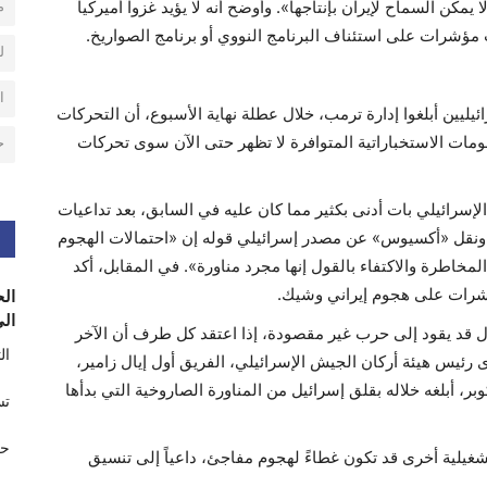
م
ا يمكن السماح لإيران بإنتاجها». وأوضح أنه لا يؤيد غزواً أميركياً
ؤشرات على استئناف البرنامج النووي أو برنامج الصواريخ.
ل
ا
ليين أبلغوا إدارة ترمب، خلال عطلة نهاية الأسبوع، أن التحركات
المعلومات الاستخباراتية المتوافرة لا تظهر حتى الآن سوى تحركات
ح
سرائيلي بات أدنى بكثير مما كان عليه في السابق، بعد تداعيات
وم حركة «حماس» في 7 أكتوبر (تشرين الأول) 2023. ونقل «أكسيوس» عن مصدر إسرائيلي قوله إن «احتمالات الهجوم
تعد لتحمّل المخاطرة والاكتفاء بالقول إنها مجرد مناورة». في المقابل، أكد
مؤشرات على هجوم إيراني وشيك.
الح
الى
دل قد يقود إلى حرب غير مقصودة، إذا اعتقد كل طرف أن الآخر
ال
رئيس هيئة أركان الجيش الإسرائيلي، الفريق أول إيال زامير،
 كوبر، أبلغه خلاله بقلق إسرائيل من المناورة الصاروخية التي بدأها
تس
حر
شغيلية أخرى قد تكون غطاءً لهجوم مفاجئ، داعياً إلى تنسيق