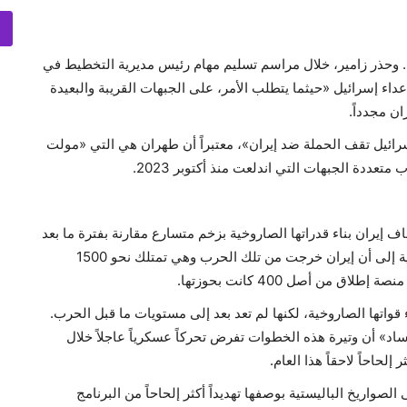
. وحذر زامير، خلال مراسم تسليم مهام رئيس مديرية التخطيط في
 إسرائيل «حيثما يتطلب الأمر، على الجبهات القريبة والبعيدة
ن مجدداً.
ائيل تقف الحملة ضد إيران»، معتبراً أن طهران هي التي «مولت
ددة الجبهات التي اندلعت منذ أكتوبر 2023.
 إيران بناء قدراتها الصاروخية بزخم متسارع مقارنة بفترة ما بعد
حرب الأيام الاثني عشر في يونيو. وتشير تقديرات إسرائيلية إلى أن إيران خرجت من تلك الحرب وهي تمتلك نحو 1500
قواتها الصاروخية، لكنها لم تعد بعد إلى مستويات ما قبل الحرب.
وساد» أن وتيرة هذه الخطوات تفرض تحركاً عسكرياً عاجلاً خلال
 إلحاحاً لاحقاً هذا العام.
لصواريخ الباليستية بوصفها تهديداً أكثر إلحاحاً من البرنامج