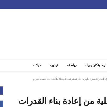
Track all markets on TradingView
لوم وتكنولوجيا
رياضة
فيديو
حياة
الإيرانية واشنطن: طهران «لم تستوعب الرسالة كاملة» بعد قصف فوردو
ية من إعادة بناء القدرات