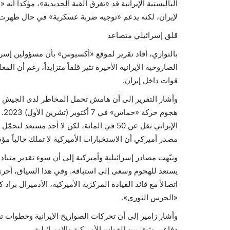
الباليستية الإيرانية قد «تغرق القبة الحديدية»، مؤكداً أنه «ل
لإيران، لكنه يدعم «توجيه ضربة عسكرية» في حال ظهرت م
قلق إسرائيلي متصاعد
بالتوازي، أفاد تقرير لموقع «أكسيوس» بأن مسؤولين إسرائي
الصاروخية الإيرانية الأخيرة تثير قلقاً متزايداً، رغم أن 
قوات داخل إيران.
وأشار التقرير إلى أن هامش تحمل المخاطر لدى الجيش الإ
هج
الإيراني تقل عن 50 في المائة، لكن لا أحد مس
مصدر أميركي أن الاستخبارات الأميركية لا تملك حالياً 
ونبّهت مصادر إسرائيلية وأميركية إلى أن سوء تقدير متبا
يستعد للهجوم وسعى إلى استباقه. وفي هذا السياق، أجرى 
اتصالاً مع قائد القيادة المركزية الأميركية، الأدميرال براد
«الحرس الثوري».
وأشار زامير إلى أن تحركات الصواريخ الإيرانية وخطوات ت
دفاعي وثيق بين القوات الأميركية والإسرائيلية.