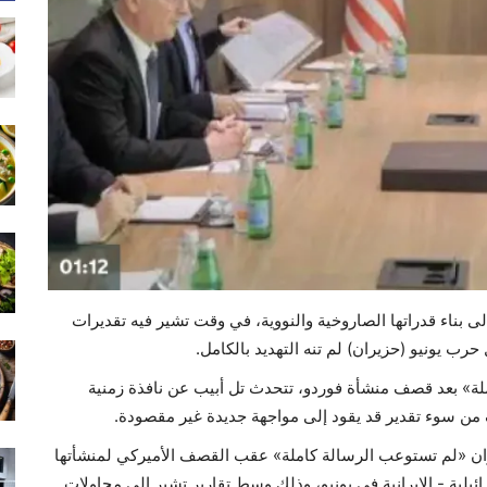
لى بناء قدراتها الصاروخية والنووية، في وقت تشير فيه تقديرات
رب يونيو (حزيران) لم تنه التهديد بالكامل.
لة» بعد قصف منشأة فوردو، تتحدث تل أبيب عن نافذة زمنية
ن سوء تقدير قد يقود إلى مواجهة جديدة غير مقصودة.
يران «لم تستوعب الرسالة كاملة» عقب القصف الأميركي لمنشأتها
 «بي 2» خلال الحرب الإسرائيلية - الإيرانية في يونيو، وذلك وسط تقارير تشير إلى محاولات