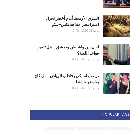
الشرق الأوسط أمام أخطر تحول
استراتيجي منذ سايكس–بيكو
يوليو 31, 2026
0
لبنان بين واشنطن ودمشق... هل تتغير
قواعد اللعبة؟
يوليو 25, 2026
0
ترامب لم يكن يخاطب الرياض... بل كان
يفاوض واشنطن
يوليو 25, 2026
0
POPULAR TAGS