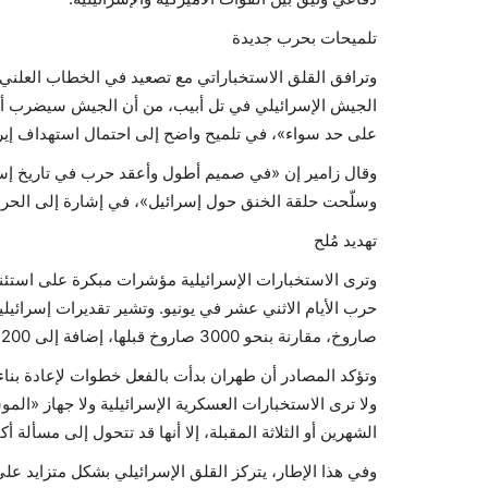
تلميحات بحرب جديدة
وترافق القلق الاستخباراتي مع تصعيد في الخطاب العلني
الجيش الإسرائيلي في تل أبيب، من أن الجيش سيضرب أعداء
على حد سواء»، في تلميح واضح إلى احتمال استهداف إيرا
وقال زامير إن «في صميم أطول وأعقد حرب في تاريخ إسر
وسلّحت حلقة الخنق حول إسرائيل»، في إشارة إلى الحرب متع
تهديد مُلح
وترى الاستخبارات الإسرائيلية مؤشرات مبكرة على استئناف
صاروخ، مقارنة بنحو 3000 صاروخ قبلها، إضافة إلى 200 منصة إطلاق من أصل 400 كانت بحوزتها.
وتؤكد المصادر أن طهران بدأت بالفعل خطوات لإعادة بناء 
ولا ترى الاستخبارات العسكرية الإسرائيلية ولا جهاز «الم
الشهرين أو الثلاثة المقبلة، إلا أنها قد تتحول إلى مسألة أكثر
وفي هذا الإطار، يتركز القلق الإسرائيلي بشكل متزايد على ا