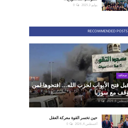
يوليو 3, 2025
0
RECOMMENDED POSTS
صحافة
بل فتح الأبواب لحزب الله... افتحوها لمن
قف مع سوريا
سطس 6, 2026
0
حين تخسر القوة معركة العقل
أغسطس 4, 2026
0