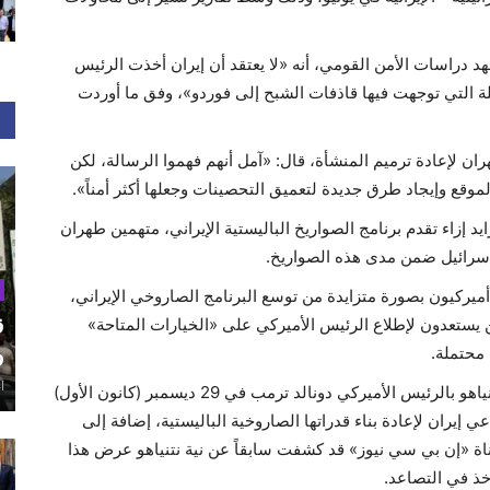
 دراسات الأمن القومي، أنه «لا يعتقد أن إيران أخذت الرئيس
ة التي توجهت فيها قاذفات الشبح إلى فوردو»، وفق ما أوردت
ن لإعادة ترميم المنشأة، قال: «آمل أنهم فهموا الرسالة، لكن
لموقع وإيجاد طرق جديدة لتعميق التحصينات وجعلها أكثر أمناً».
د إزاء تقدم برنامج الصواريخ الباليستية الإيراني، متهمين طهران
إسرائيل ضمن مدى هذه الصواريخ.
كيون بصورة متزايدة من توسع البرنامج الصاروخي الإيراني،
ق
يستعدون لإطلاع الرئيس الأميركي على «الخيارات المتاحة»
و
 محتملة.
أغ
ومن المقرر أن يلتقي رئيس الوزراء الإسرائيلي بنيامين نتنياهو بالرئيس الأميركي دونالد ترمب في 29 ديسمبر (كانون الأول)
يران لإعادة بناء قدراتها الصاروخية الباليستية، إضافة إلى
بة أخرى لإيران في عام 2026. وكانت قناة «إن بي سي نيوز» قد كشفت سابقاً عن نية نتنياهو عرض هذا
خذ في التصاعد.