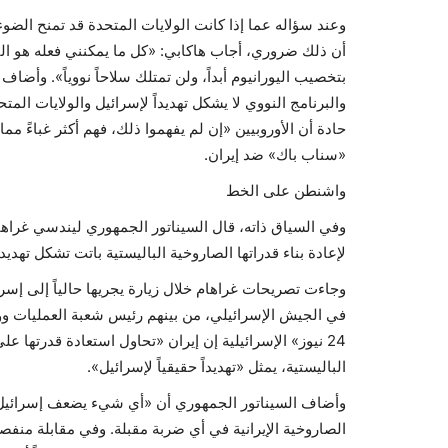
وعند سؤاله عما إذا كانت الولايات المتحدة قد تمنح الض
أن ذلك ضروري، أجاب هاكابي: «كل ما يمكنني فعله هو التذك
بتخصيب اليورانيوم أبداً، ولن تمتلك سلاحاً نووياً». وأضا
والبرنامج النووي لا يشكل تهديداً لإسرائيل والولايات المتحد
حادة أن الأوروبيين «إن لم يفهموا ذلك، فهم أكثر غباءً مما
«سناب باك» ضد إيران.
واشنطن على الخط
وفي السياق ذاته، قال السيناتور الجمهوري ليندسي غراه
لإعادة بناء قدراتها الصاروخية الباليستية باتت تشكل تهديد
وجاءت تصريحات غراهام خلال زيارة يجريها حالياً إلى إسرائ
في الجيش الإسرائيلي، من بينهم رئيس شعبة العمليات وو
24 نيوز» الإسرائيلية إن إيران «تحاول استعادة قدرتها 
الباليستية، يمثل «تهديداً حقيقياً لإسرائيل».
وأضاف السيناتور الجمهوري أن «أي شيء يضعف إسرائيل يض
الصاروخية الإيرانية في أي ضربة مقبلة. وفي مقابلة منف