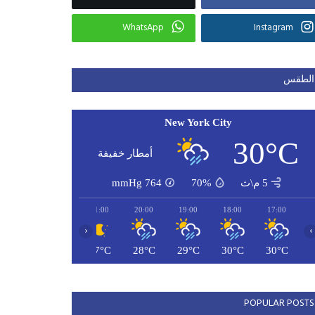
WhatsApp
Instagram
الطقس
New York City
30°C
أمطار خفيفة
5 م\ث
70%
764
mmHg
23:00
22:00
21:00
20:00
19:00
18:00
17:00
‹
›
26°C
27°C
27°C
28°C
29°C
30°C
30°C
POPULAR POSTS