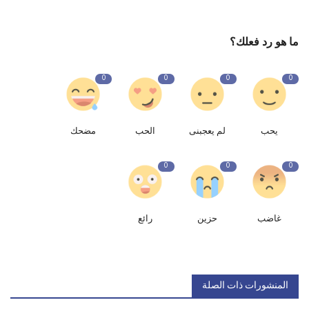
ما هو رد فعلك؟
0
0
0
0
يحب
لم يعجبنى
الحب
مضحك
0
0
0
غاضب
حزين
رائع
المنشورات ذات الصلة