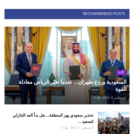
RECOMMENDED POSTS
كتّابنا
السعودية وردع طهران... عندما تغيّر الرياض معادلة
القوة
أغسطس 8, 2026
0
تحذير سعودي يهز المنطقة... هل بدأ العد التنازلي
لتصعيد ...
أغسطس 7, 2026
0