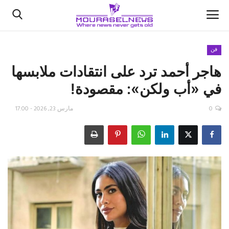
فن
هاجر أحمد ترد على انتقادات ملابسها
الأخبار
في «أب ولكن»: مقصودة!
كتّابنا
0
مارس 23, 2026 - 17:00
السعودية
اقتصاد
علوم وتكنولوجيا
رياضة
فيديو