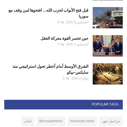
قبل فتح الأبواب لحزب الله... افتحوها لمن وقف مع
سوريا
أغسطس 6, 2026
0
حين تخسر القوة معركة العقل
أغسطس 4, 2026
0
الشرق الأوسط أمام أخطر تحول استراتيجي منذ
سايكس–بيكو
يوليو 31, 2026
0
POPULAR TAGS
مراسل نيوز
Mourasel news
Mouraselnews
لبنان