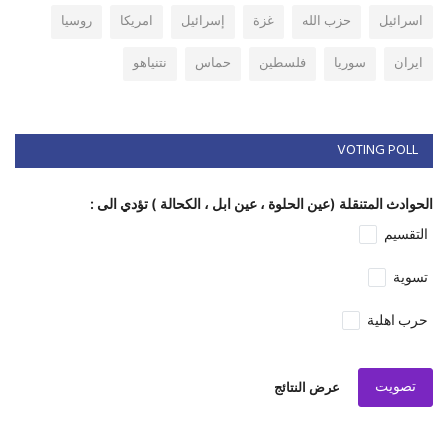
اسرائيل
حزب الله
غزة
إسرائيل
امريكا
روسيا
ايران
سوريا
فلسطين
حماس
نتنياهو
VOTING POLL
الحوادث المتنقلة (عين الحلوة ، عين ابل ، الكحالة ) تؤدي الى :
التقسيم
تسوية
حرب اهلية
تصويت
عرض النتائج