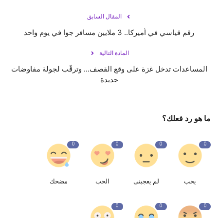
المقال السابق
رقم قياسي في أميركا.. 3 ملايين مسافر جوا في يوم واحد
المادة التالية
المساعدات تدخل غزة على وقع القصف... وترقّب لجولة مفاوضات
جديدة
ما هو رد فعلك؟
0
0
0
0
يحب
لم يعجبنى
الحب
مضحك
0
0
0