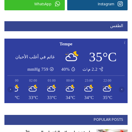
WhatsApp
Instagram
الطقس
Tempe
35°C
غائم في أغلب الأحيان
2.2 م\ث
40%
759
mmHg
03:00
02:00
01:00
00:00
23:00
22:00
‹
›
C
32°C
33°C
33°C
34°C
34°C
35°C
POPULAR POSTS