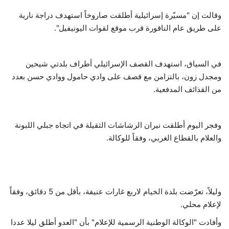
وقالت إن ‏‏"مسيّرة إسرائيلية أطلقت صاروخاً استهدف دراجة نارية
حياة
على ‏طريق عام الناقورة قرب موقع لقوات اليونيفيل".
في السياق، استهدف القصف الإسرائيلي أطراف بلدتي شيحين
ومجدل زون، بالتزامن مع قصف على وادي حامول ووادي حسن بعدد
من القذائف المدفعية.
وفجر اليوم أطلقت نيران الرشاشات الثقيلة في اتجاه جبلي ‏اللبونة
والعلام بالقطاع الغربي، وفقاً للوكالة. ‏
وليلاً، تعرّضت بلدة الخيام لاربع غارات عنيفة، بأقل من 5 ‏دقائق، وفقاً
لإعلام محلي.‏
وأفادت "الوكالة الوطنية الرسمية للإعلام" بأن "العدو أطلق ‏ليلا عددا