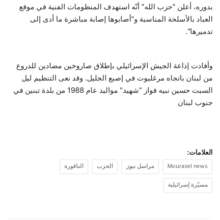
بدوره، أعلن "حزب الله" أنّه استهدف المنظومات الفنية في موقع
العباد بالأسلحة المناسبة و"أصابوها إصابة ‏مباشرة ما أدى إلى
تدميرها".
وأفادت إذاعة الجيش الإسرائيلي بإطلاق ‏صاروخين مضادين للدروع
من ‫لبنان‬ باتجاه مرغليوت في ‏إصبع ‫الجليل‬.‏ وقد نعى التنظيم ليل
السبت حسين نبيه فواز "شهيد" مواليد عام 1988 من بلدة تبنين في
جنوب لبنان
العلامات:
Mourasel news
مراسل نيوز
الحزب
الناقورة
مسيّرة إسرائيلية