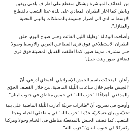
من القذائف المباشرة وبشكل متقطع على اطراف ‏بلدتي زبقين
وياطر. كما اغار الطيران المعادي على بلدة عيتا ‏الشعب بالقطاع
الاوسط ما ادى الى اضرار جسيمة بالممتلكات ‏والبنى التحتية
والمنازل". ‏
وأضافت الوكالة "وطيلة الليل الفائت وحتى صباح اليوم، حلق
‏الطيران الاستطلاعي فوق قرى القطاعين الغربي والاوسط ‏وصولا
حتى مشارف مدينة صور، كما اطلقت القنابل ‏المضيئة فوق قرى
قضاءي صور وبنت جبيل". ‏
وأعلن المتحدّث باسم الجيش الإسرائيلي، أفيخاي أدرعي‏، أنّ
"الجيش هاجم خلال ساعات اللّيلة الماضية، من خلال ‏القصف الجوّي
والمدفعي، أهدافًا لـ"حزب الله" في خمس ‏مناطق في جنوب لبنان".‏
وأوضح في تصريح، أنّ "طائرات حربيّة أغارت اللّيلة ‏الماضية على بنية
تحتيّة ومبان عسكريّة عدّة لـ"حزب الله" في ‏منطقتَي الخيام وعيتا
الشعب. كما قصف الجيش بالمدفعيّة ‏مناطق في الخيام وحولا ومركبا
وكفركلا في جنوب لبنان".‏"حزب الله"