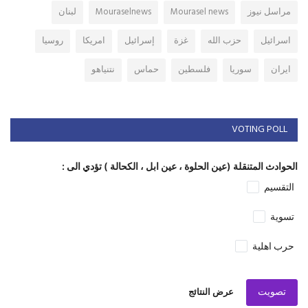
مراسل نيوز
Mourasel news
Mouraselnews
لبنان
اسرائيل
حزب الله
غزة
إسرائيل
امريكا
روسيا
ايران
سوريا
فلسطين
حماس
نتنياهو
VOTING POLL
الحوادث المتنقلة (عين الحلوة ، عين ابل ، الكحالة ) تؤدي الى :
التقسيم
تسوية
حرب اهلية
تصويت
عرض النتائج