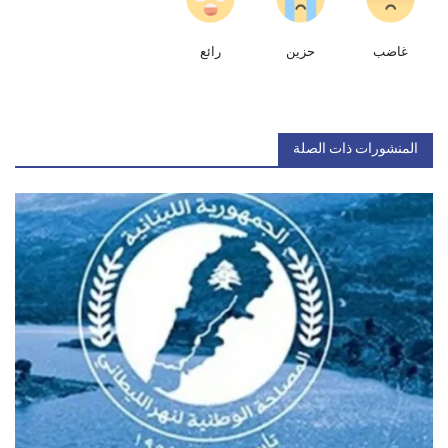
غاضب
حزين
رائع
المنشورات ذات الصلة