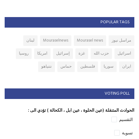
POPULAR TAGS
مراسل نيوز
Mourasel news
Mouraselnews
لبنان
اسرائيل
حزب الله
غزة
إسرائيل
امريكا
روسيا
ايران
سوريا
فلسطين
حماس
نتنياهو
VOTING POLL
الحوادث المتنقلة (عين الحلوة ، عين ابل ، الكحالة ) تؤدي الى :
التقسيم
تسوية