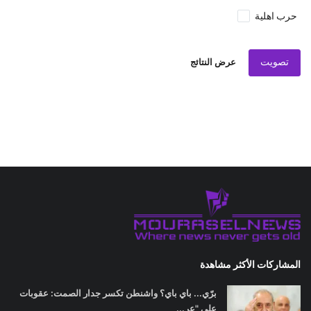
حرب اهلية
تصويت
عرض النتائج
المشاركات الأكثر مشاهدة
برّي... باي باي؟ واشنطن تكسر جدار الصمت: عقوبات
على "عر...