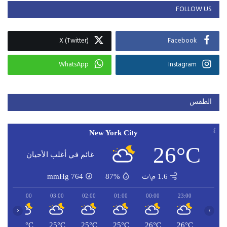
FOLLOW US
X (Twitter)
Facebook
WhatsApp
Instagram
الطقس
New York City
26°C
غائم في أغلب الأحيان
1.6 م\ث
87%
764
mmHg
04:00
03:00
02:00
01:00
00:00
23:00
‹
›
C
25°C
25°C
25°C
25°C
26°C
26°C