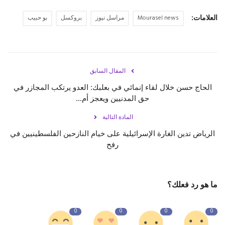
العلامات:
Mourasel news
مراسل نيوز
بروكسل
بو حبيب
حياة
المقال السابق
الحاج حسن خلال لقاء إنمائي في بعلبك: العدو يرتكب المجازر في
حق المدنيين ويعجز أم...
المادة التالية
الرياض تدين الغارة الإسرائيلية على خيام النازحين الفلسطينيين في
رفح
ما هو رد فعلك؟
0
0
0
0