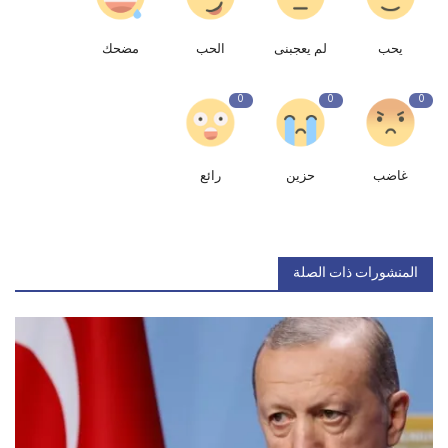
يحب
لم يعجبنى
الحب
مضحك
0
0
0
غاضب
حزين
رائع
المنشورات ذات الصلة