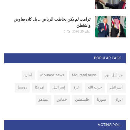
ترامب لم يكن يخاطب الرياض... بل كان يفاوض
واشنطن
يوليو 25, 2026
0
POPULAR TAGS
مراسل نيوز
Mourasel news
Mouraselnews
لبنان
اسرائيل
حزب الله
غزة
إسرائيل
امريكا
روسيا
ايران
سوريا
فلسطين
حماس
نتنياهو
VOTING POLL