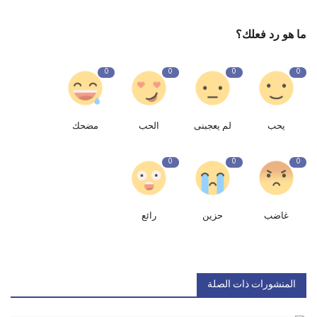
ما هو رد فعلك؟
0
0
0
0
يحب
لم يعجبنى
الحب
مضحك
0
0
0
غاضب
حزين
رائع
المنشورات ذات الصلة