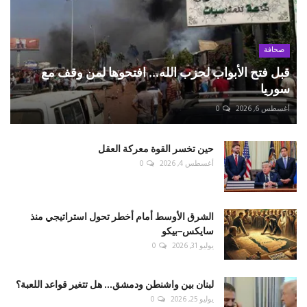
صحافة
قبل فتح الأبواب لحزب الله... افتحوها لمن وقف مع
سوريا
أغسطس 6, 2026
0
حين تخسر القوة معركة العقل
أغسطس 4, 2026
0
الشرق الأوسط أمام أخطر تحول استراتيجي منذ
سايكس–بيكو
يوليو 31, 2026
0
لبنان بين واشنطن ودمشق... هل تتغير قواعد اللعبة؟
يوليو 25, 2026
0