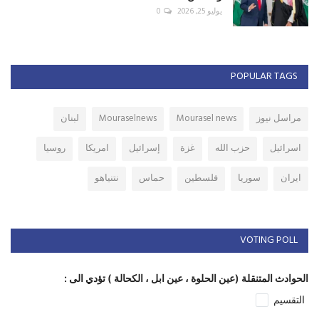
يوليو 25, 2026
0
POPULAR TAGS
مراسل نيوز
Mourasel news
Mouraselnews
لبنان
اسرائيل
حزب الله
غزة
إسرائيل
امريكا
روسيا
ايران
سوريا
فلسطين
حماس
نتنياهو
VOTING POLL
الحوادث المتنقلة (عين الحلوة ، عين ابل ، الكحالة ) تؤدي الى :
التقسيم