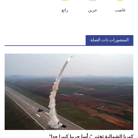
غاضب
حزين
رائع
المنشورات ذات الصلة
كوريا الشمالية تختبر "رأسا حربيا كبيرا جدا"