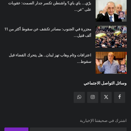
برّي... باي باي؟ واشنطن تكسر جدار الصمت: عقوبات
على "عر...
مجزرة في الجنوب: مصادر تكشف عن سقوط أكثر من 11
ألف قتيل...
اعترافات وئام وهاب تهز لبنان.. هل يتحرك القضاء قبل
سقوط...
وسائل التواصل الاجتماعي
اشترك في صحيفتنا الإخبارية