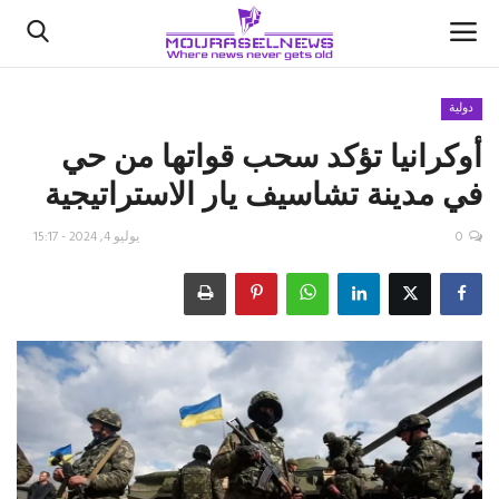
دولية
أوكرانيا تؤكد سحب قواتها من حي
الأخبار
في مدينة تشاسيف يار الاستراتيجية
كتّابنا
0
يوليو 4, 2024 - 15:17
السعودية
اقتصاد
علوم وتكنولوجيا
رياضة
فيديو