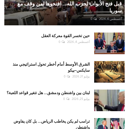
قبل فتح الأبواب لحزب الله... افتحوها لمن وقف مع
سوريا
أغسطس 6, 2026
0
حين تخسر القوة معركة العقل
أغسطس 4, 2026
0
الشرق الأوسط أمام أخطر تحول استراتيجي منذ
سايكس–بيكو
يوليو 31, 2026
0
لبنان بين واشنطن ودمشق... هل تتغير قواعد اللعبة؟
يوليو 25, 2026
0
ترامب لم يكن يخاطب الرياض... بل كان يفاوض
واشنطن