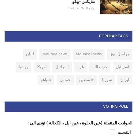
سايكس–بيكو
يوليو 31, 2026
0
POPULAR TAGS
مراسل نيوز
Mourasel news
Mouraselnews
لبنان
اسرائيل
حزب الله
غزة
إسرائيل
امريكا
روسيا
ايران
سوريا
فلسطين
حماس
نتنياهو
VOTING POLL
الحوادث المتنقلة (عين الحلوة ، عين ابل ، الكحالة ) تؤدي الى :
التقسيم