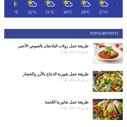
‹
›
C
32°C
32°C
31°C
30°C
28°C
27°C
POPULAR POSTS
طريقة عمل رولات الباذنجان بالصوص الأحمر
مارس 21, 2025
0
طريقة عمل شوربة الدجاج بالأرز والخضار
مارس 20, 2025
0
طريقة عمل شاورما اللحمة
مارس 18, 2025
0