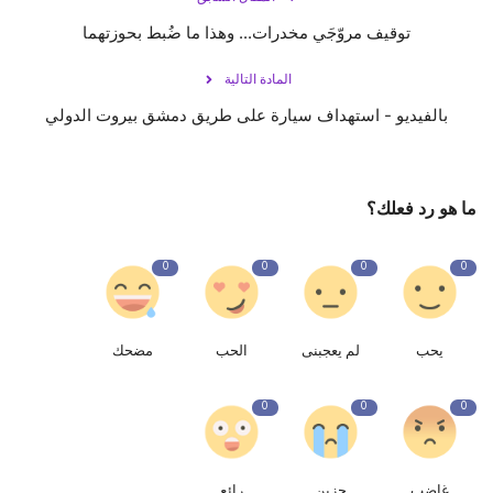
توقيف مروّجَي مخدرات... وهذا ما ضُبط بحوزتهما
المادة التالية
بالفيديو - استهداف سيارة على طريق ‎دمشق ‎بيروت الدولي
ما هو رد فعلك؟
0
0
0
0
يحب
لم يعجبنى
الحب
مضحك
0
0
0
غاضب
حزين
رائع