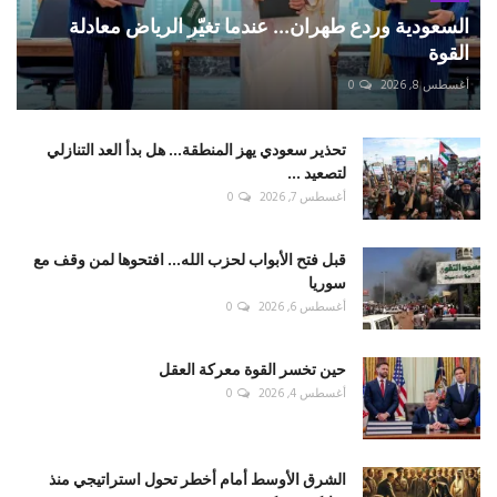
السعودية وردع طهران... عندما تغيّر الرياض معادلة
القوة
أغسطس 8, 2026
0
تحذير سعودي يهز المنطقة... هل بدأ العد التنازلي
لتصعيد ...
أغسطس 7, 2026
0
قبل فتح الأبواب لحزب الله... افتحوها لمن وقف مع
سوريا
أغسطس 6, 2026
0
حين تخسر القوة معركة العقل
أغسطس 4, 2026
0
الشرق الأوسط أمام أخطر تحول استراتيجي منذ