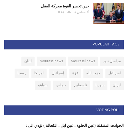
حين تخسر القوة معركة العقل
أغسطس 4, 2026
0
POPULAR TAGS
مراسل نيوز
Mourasel news
Mouraselnews
لبنان
اسرائيل
حزب الله
غزة
إسرائيل
امريكا
روسيا
ايران
سوريا
فلسطين
حماس
نتنياهو
VOTING POLL
الحوادث المتنقلة (عين الحلوة ، عين ابل ، الكحالة ) تؤدي الى :