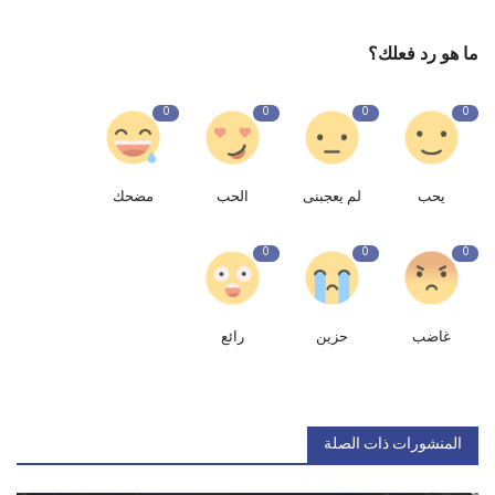
ما هو رد فعلك؟
0
0
0
0
يحب
لم يعجبنى
الحب
مضحك
0
0
0
غاضب
حزين
رائع
المنشورات ذات الصلة