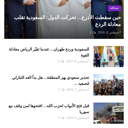
صحافة
حين سقطت الأذرع... تحركت الدول: السعودية تقلب
معادلة الردع
أغسطس 8, 2026
0
السعودية وردع طهران... عندما تغيّر الرياض معادلة
القوة
أغسطس 8, 2026
0
تحذير سعودي يهز المنطقة... هل بدأ العد التنازلي
لتصعيد ...
أغسطس 7, 2026
0
قبل فتح الأبواب لحزب الله... افتحوها لمن وقف مع
سوريا
أغسطس 6, 2026
0