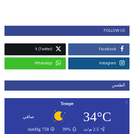
FOLLOW US
X (Twitter)
Facebook
WhatsApp
Instagram
الطقس
Tempe
34°C
صافي
2.5 م\ث
39%
758
mmHg