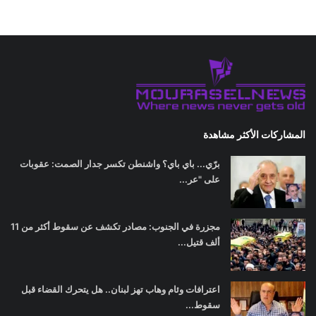
المشاركات الأكثر مشاهدة
برّي... باي باي؟ واشنطن تكسر جدار الصمت: عقوبات
على "عر...
مجزرة في الجنوب: مصادر تكشف عن سقوط أكثر من 11
ألف قتيل...
اعترافات وئام وهاب تهز لبنان.. هل يتحرك القضاء قبل
سقوط...