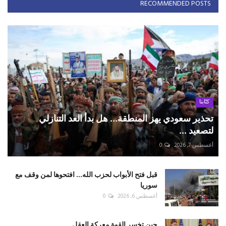
RECOMMENDED POSTS
كتّابنا
تحذير سعودي يهز المنطقة... هل بدأ العد التنازلي
لتصعيد ...
أغسطس 7, 2026
0
قبل فتح الأبواب لحزب الله... افتحوها لمن وقف مع
سوريا
أغسطس 6, 2026
0
حين تخسر القوة معركة العقل