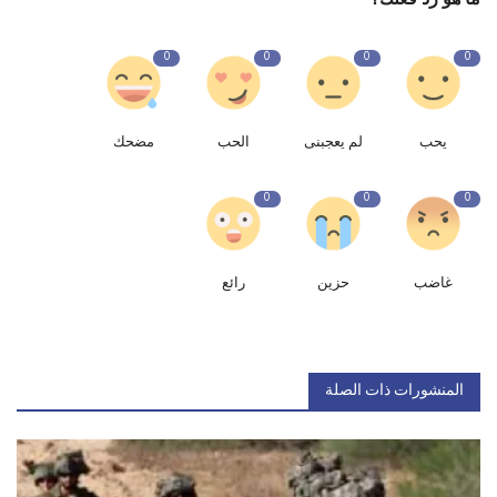
0
0
0
0
يحب
لم يعجبنى
الحب
مضحك
0
0
0
غاضب
حزين
رائع
المنشورات ذات الصلة