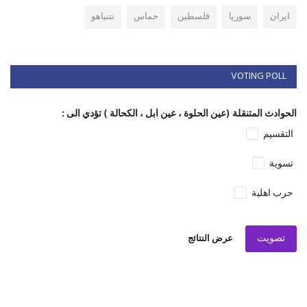
ايران
سوريا
فلسطين
حماس
نتنياهو
VOTING POLL
الحوادث المتنقلة (عين الحلوة ، عين ابل ، الكحالة ) تؤدي الى :
التقسيم
تسوية
حرب اهلية
تصويت
عرض النتائج