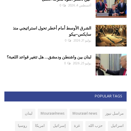
أغسطس 4, 2026
0
الشرق الأوسط أمام أخطر تحول استراتيجي منذ
سايكس–بيكو
يوليو 31, 2026
0
لبنان بين واشنطن ودمشق... هل تتغير قواعد اللعبة؟
يوليو 25, 2026
0
POPULAR TAGS
مراسل نيوز
Mourasel news
Mouraselnews
لبنان
اسرائيل
حزب الله
غزة
إسرائيل
امريكا
روسيا