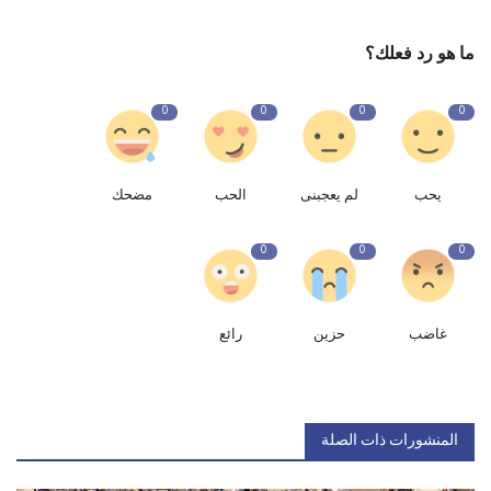
ما هو رد فعلك؟
0
0
0
0
يحب
لم يعجبنى
الحب
مضحك
0
0
0
غاضب
حزين
رائع
المنشورات ذات الصلة