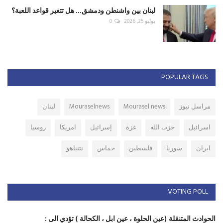
لبنان بين واشنطن ودمشق... هل تتغير قواعد اللعبة؟
يوليو 25, 2026
0
POPULAR TAGS
مراسل نيوز
Mourasel news
Mouraselnews
لبنان
اسرائيل
حزب الله
غزة
إسرائيل
امريكا
روسيا
ايران
سوريا
فلسطين
حماس
نتنياهو
VOTING POLL
الحوادث المتنقلة (عين الحلوة ، عين ابل ، الكحالة ) تؤدي الى :