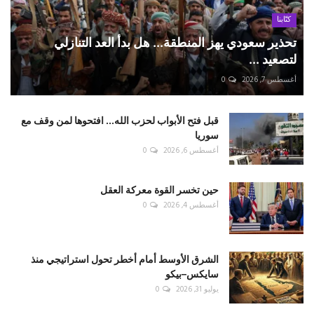
كتّابنا
تحذير سعودي يهز المنطقة... هل بدأ العد التنازلي
لتصعيد ...
أغسطس 7, 2026
0
قبل فتح الأبواب لحزب الله... افتحوها لمن وقف مع
سوريا
أغسطس 6, 2026
0
حين تخسر القوة معركة العقل
أغسطس 4, 2026
0
الشرق الأوسط أمام أخطر تحول استراتيجي منذ
سايكس–بيكو
يوليو 31, 2026
0