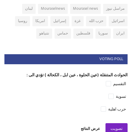
مراسل نيوز
Mourasel news
Mouraselnews
لبنان
اسرائيل
حزب الله
غزة
إسرائيل
امريكا
روسيا
ايران
سوريا
فلسطين
حماس
نتنياهو
VOTING POLL
الحوادث المتنقلة (عين الحلوة ، عين ابل ، الكحالة ) تؤدي الى :
التقسيم
تسوية
حرب اهلية
تصويت
عرض النتائج