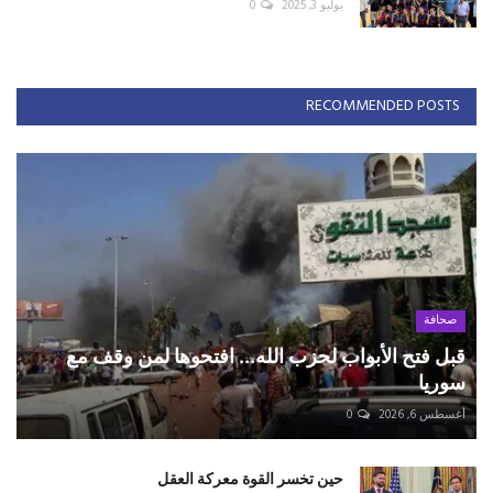
يوليو 3, 2025
0
RECOMMENDED POSTS
صحافة
قبل فتح الأبواب لحزب الله... افتحوها لمن وقف مع
سوريا
أغسطس 6, 2026
0
حين تخسر القوة معركة العقل