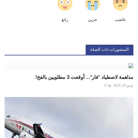
غاضب
حزين
رائع
المنشورات ذات الصلة
مداهمة لاصطياد "فار"... أوقعت 3 مطلوبين بالفخ!
يونيو 28, 2024
0