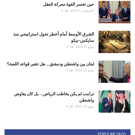
حين تخسر القوة معركة العقل
أغسطس 4, 2026
0
الشرق الأوسط أمام أخطر تحول استراتيجي منذ
سايكس–بيكو
يوليو 31, 2026
0
لبنان بين واشنطن ودمشق... هل تتغير قواعد اللعبة؟
يوليو 25, 2026
0
ترامب لم يكن يخاطب الرياض... بل كان يفاوض
واشنطن
يوليو 25, 2026
0
POPULAR TAGS