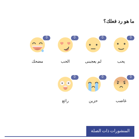
ما هو رد فعلك؟
0
0
0
0
يحب
لم يعجبنى
الحب
مضحك
0
0
0
غاضب
حزين
رائع
المنشورات ذات الصلة