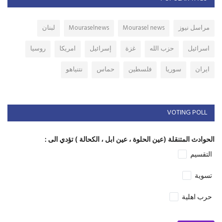
مراسل نيوز
Mourasel news
Mouraselnews
لبنان
اسرائيل
حزب الله
غزة
إسرائيل
امريكا
روسيا
ايران
سوريا
فلسطين
حماس
نتنياهو
VOTING POLL
الحوادث المتنقلة (عين الحلوة ، عين ابل ، الكحالة ) تؤدي الى :
التقسيم
تسوية
حرب اهلية