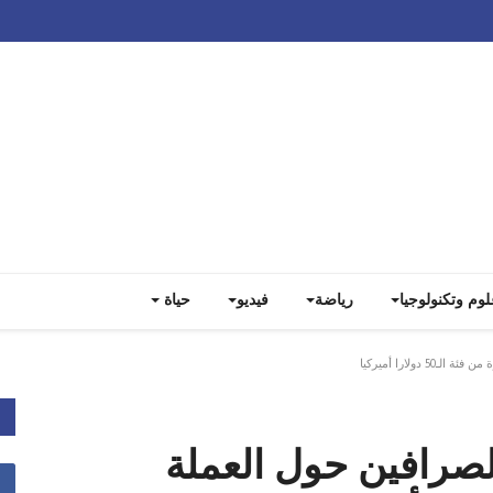
Track all markets on TradingView
لوم وتكنولوجيا
رياضة
فيديو
حياة
دولارا أميركيا
لصرافين حول العملة