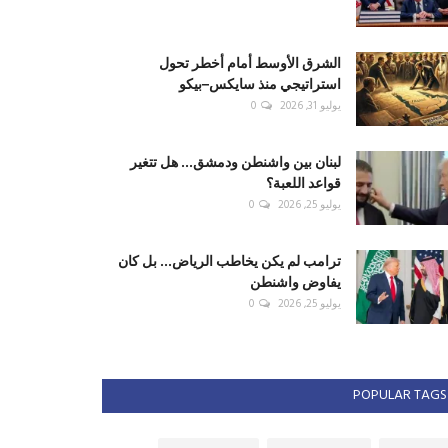
الشرق الأوسط أمام أخطر تحول
استراتيجي منذ سايكس–بيكو
يوليو 31, 2026
0
لبنان بين واشنطن ودمشق... هل تتغير
قواعد اللعبة؟
يوليو 25, 2026
0
ترامب لم يكن يخاطب الرياض... بل كان
يفاوض واشنطن
يوليو 25, 2026
0
POPULAR TAGS