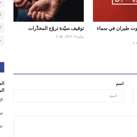
م
ل
ا
وت طيران في سماء
توقيف سيّدة تروّج المخدِّرات
يوليو 14, 2024
0
ح
0
الح
اسم
الى
ال
تس
حر