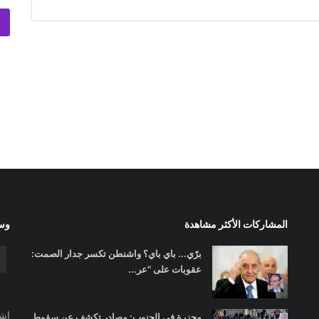
المشاركات الأكثر مشاهدة
وسا
برّي... باي باي؟ واشنطن تكسر جدار الصمت:
عقوبات على "عر...
اشت
مجزرة في الجنوب: مصادر تكشف عن سقوط