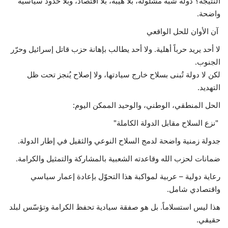
النتيجة؟ دولة شبه مشلولة، بلا هيبة، بلا اقتصاد، وبلا حدود سياسية
واضحة.
آن الأوان للحل الواقعي
لا أحد يريد حرباً أهلية. ولا أحد يطالب بإهانة حزب قاتل إسرائيل وحرّر
الجنوب.
لكن لا دولة تُبنى بسلاح خارج سيادتها، ولا إصلاح يُنجز تحت ظل
التهديد.
الحل المنطقي، الوطني، والوحيد الممكن اليوم:
"نزع السلاح مقابل الدولة الكاملة"
جدولة زمنية واضحة لدمج السلاح النوعي والثقيل في إطار الدولة.
ضمانات لحزب الله وقاعدته الشعبية بالمشاركة والتمثيل والكرامة.
رعاية دولية – عربية لمواكبة هذا التحوّل بإعادة إعمار سياسي
واقتصادي شامل.
هذا ليس استسلاماً. بل هو صفقة سيادية تحفظ الكرامة وتؤسّس لبلد
حقيقي.