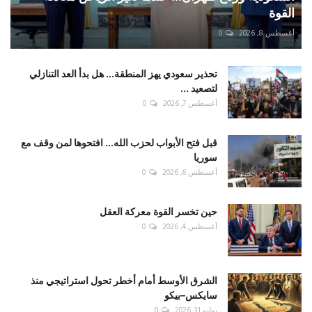
القوة
أغسطس 8, 2026
0
تحذير سعودي يهز المنطقة... هل بدأ العد التنازلي
لتصعيد ...
أغسطس 7, 2026
0
قبل فتح الأبواب لحزب الله... افتحوها لمن وقف مع
سوريا
أغسطس 6, 2026
0
حين تخسر القوة معركة العقل
أغسطس 4, 2026
0
الشرق الأوسط أمام أخطر تحول استراتيجي منذ
سايكس–بيكو
يوليو 31, 2026
0