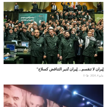
إيران لا تنقسم… إيران تُدير التناقض كسلاح”
مايو 4, 2026
0