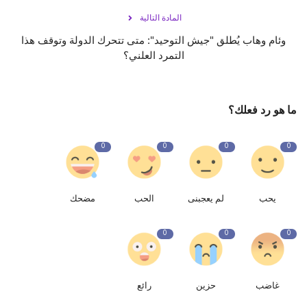
المادة التالية
‎وئام وهاب يُطلق "جيش التوحيد": متى تتحرك الدولة وتوقف هذا
التمرد العلني؟
ما هو رد فعلك؟
0
0
0
0
يحب
لم يعجبنى
الحب
مضحك
0
0
0
غاضب
حزين
رائع