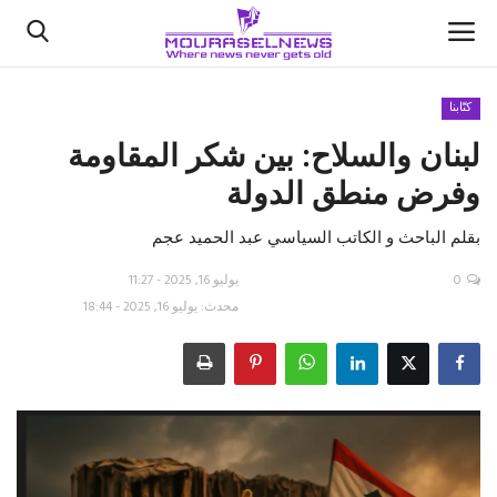
كتّابنا
لبنان والسلاح: بين شكر المقاومة
الأخبار
وفرض منطق الدولة
كتّابنا
بقلم الباحث و الكاتب السياسي عبد الحميد عجم
السعودية
0
يوليو 16, 2025 - 11:27
محدث: يوليو 16, 2025 - 18:44
اقتصاد
علوم وتكنولوجيا
رياضة
فيديو