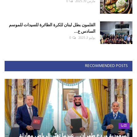
مارس 19, 2025
0
القلمون بطل لبنان للكرة الطائرة للسيدات للموسم
السادس ع...
يوليو 3, 2025
0
RECOMMENDED POSTS
كتّابنا
السعودية وردع طهران... عندما تغيّر الرياض معادلة