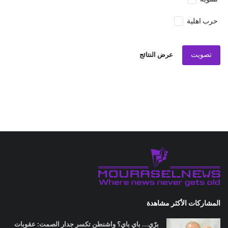
حرب اهلية
تصويت
عرض النتائج
المشاركات الأكثر مشاهدة
برّي... باي باي؟ واشنطن تكسر جدار الصمت: عقوبات