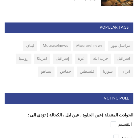
POPULAR TAGS
مراسل نيوز
Mourasel news
Mouraselnews
لبنان
اسرائيل
حزب الله
غزة
إسرائيل
امريكا
روسيا
ايران
سوريا
فلسطين
حماس
نتنياهو
VOTING POLL
الحوادث المتنقلة (عين الحلوة ، عين ابل ، الكحالة ) تؤدي الى :
التقسيم
تسوية