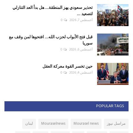
تحذير سعودي يهز المنطقة... هل بدأ العد التنازلي
لتصعيد ...
أغسطس 7, 2026
0
قبل فتح الأبواب لحزب الله... افتحوها لمن وقف مع
سوريا
أغسطس 6, 2026
0
حين تخسر القوة معركة العقل
أغسطس 4, 2026
0
POPULAR TAGS
مراسل نيوز
Mourasel news
Mouraselnews
لبنان