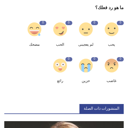
ما هو رد فعلك؟
0
0
0
0
يحب
لم يعجبنى
الحب
مضحك
0
0
0
غاضب
حزين
رائع
المنشورات ذات الصلة