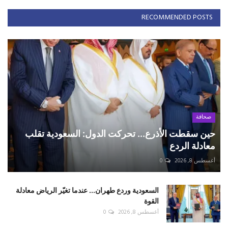
RECOMMENDED POSTS
صحافة
حين سقطت الأذرع... تحركت الدول: السعودية تقلب
معادلة الردع
أغسطس 8, 2026
0
السعودية وردع طهران... عندما تغيّر الرياض معادلة
القوة
أغسطس 8, 2026
0