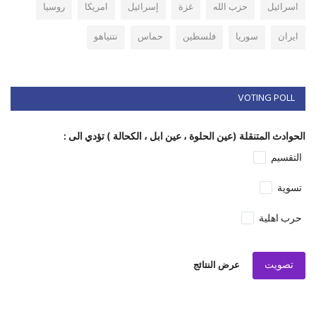
اسرائيل
حزب الله
غزة
إسرائيل
امريكا
روسيا
ايران
سوريا
فلسطين
حماس
نتنياهو
VOTING POLL
الحوادث المتنقلة (عين الحلوة ، عين ابل ، الكحالة ) تؤدي الى :
التقسيم
تسوية
حرب اهلية
تصويت
عرض النتائج