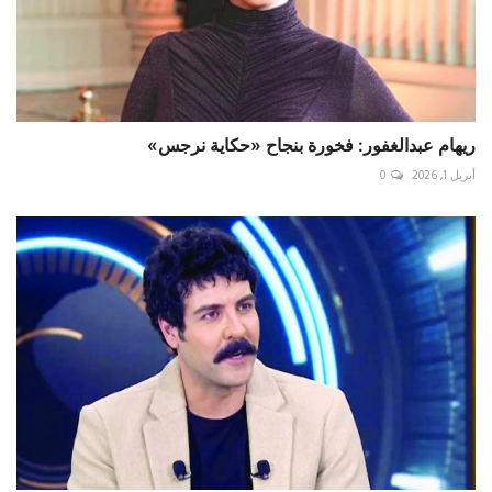
ريهام عبدالغفور: فخورة بنجاح «حكاية نرجس»
أبريل 1, 2026
0