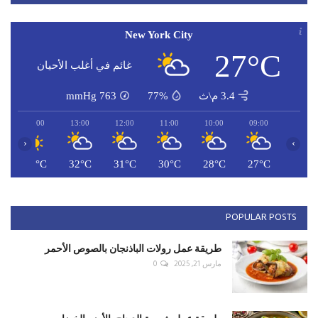
New York City
27°C
غائم في أغلب الأحيان
3.4 م\ث
77%
763
mmHg
14:00
13:00
12:00
11:00
10:00
09:00
‹
›
C
32°C
32°C
31°C
30°C
28°C
27°C
POPULAR POSTS
طريقة عمل رولات الباذنجان بالصوص الأحمر
مارس 21, 2025
0