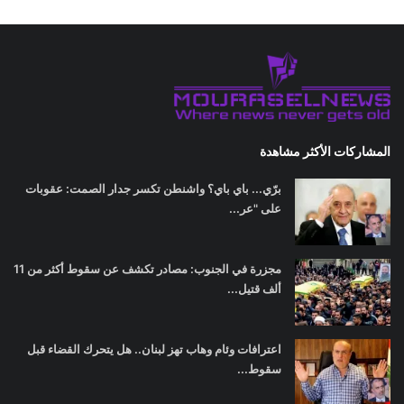
المشاركات الأكثر مشاهدة
برّي... باي باي؟ واشنطن تكسر جدار الصمت: عقوبات
على "عر...
مجزرة في الجنوب: مصادر تكشف عن سقوط أكثر من 11
ألف قتيل...
اعترافات وئام وهاب تهز لبنان.. هل يتحرك القضاء قبل
سقوط...