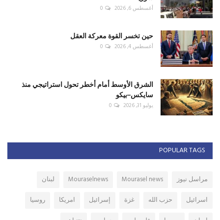
أغسطس 6, 2026
0
حين تخسر القوة معركة العقل
أغسطس 4, 2026
0
الشرق الأوسط أمام أخطر تحول استراتيجي منذ
سايكس–بيكو
يوليو 31, 2026
0
POPULAR TAGS
مراسل نيوز
Mourasel news
Mouraselnews
لبنان
اسرائيل
حزب الله
غزة
إسرائيل
امريكا
روسيا