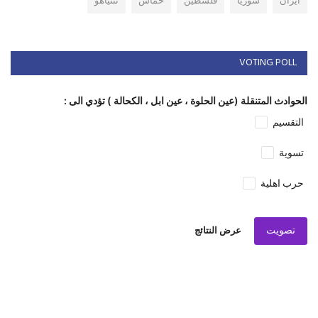
ايران
سوريا
فلسطين
حماس
نتنياهو
VOTING POLL
الحوادث المتنقلة (عين الحلوة ، عين ابل ، الكحالة ) تؤدي الى :
التقسيم
تسوية
حرب اهلية
تصويت
عرض النتائج