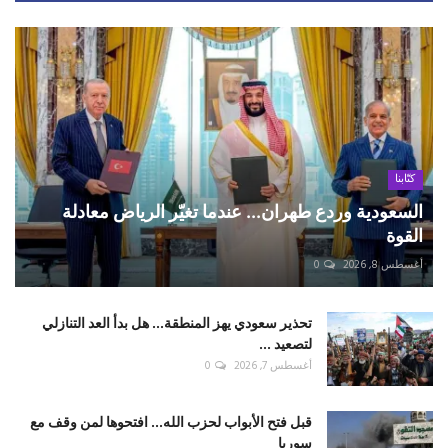
كتّابنا
السعودية وردع طهران... عندما تغيّر الرياض معادلة
القوة
أغسطس 8, 2026
0
تحذير سعودي يهز المنطقة... هل بدأ العد التنازلي
لتصعيد ...
أغسطس 7, 2026
0
قبل فتح الأبواب لحزب الله... افتحوها لمن وقف مع
سوريا