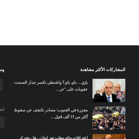
المشاركات الأكثر مشاهدة
وسا
برّي... باي باي؟ واشنطن تكسر جدار الصمت:
عقوبات على "عر...
اشت
مجزرة في الجنوب: مصادر تكشف عن سقوط
أكثر من 11 ألف قتيل...
اعترافات وئام وهاب تهز لبنان.. هل يتحرك