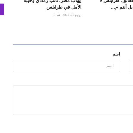
لحقائق: طرابلس لا
إيهاب مطر: نائب رمادي وخيبة
بل أنتم م...
الأمل في طرابلس
يونيو 24, 2024
0
اسم