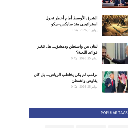
الشرق الأوسط أمام أخطر تحول
استراتيجي منذ سايكس–بيكو
يوليو 31, 2026
0
لبنان بين واشنطن ودمشق... هل تتغير
قواعد اللعبة؟
يوليو 25, 2026
0
ترامب لم يكن يخاطب الرياض... بل كان
يفاوض واشنطن
يوليو 25, 2026
0
POPULAR TAGS