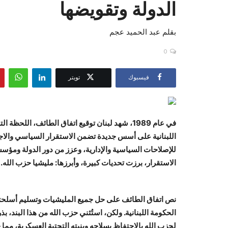
الدولة وتقويضها
بقلم عبد الحميد عجم
0
فيسبوك
تويتر
في عام 1989، شهد لبنان توقيع اتفاق الطائف، اللح
اللبنانية على أسس جديدة تضمن الاستقرار السياسي والا
للإصلاحات السياسية والإدارية، وعزز من دور الدولة ومؤسسا
الاستقرار، برزت تحديات كبيرة، وأبرزها: مليشيا حزب الله.
نص اتفاق الطائف على حل جميع المليشيات وتسليم أسلح
الحكومة اللبنانية. ولكن، استُثني حزب الله من هذا البند، ب
لحزب الله بالاحتفاظ بسلاحه وبنيته التحتية العسكرية، مما خ