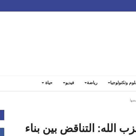
Track all markets on TradingView
لوم وتكنولوجيا
رياضة
فيديو
حياة
يضها
ب الله: التناقض بين بناء