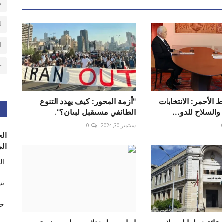
م
ل
ا
ح
الأحمر: الانتخابات
"أزمة المحور: كيف يهدد التنوع
لسلاح للدو...
الطائفي مستقبل لبنان؟".
سبتمبر 30, 2024
0
الح
الى
ال
تس
حر