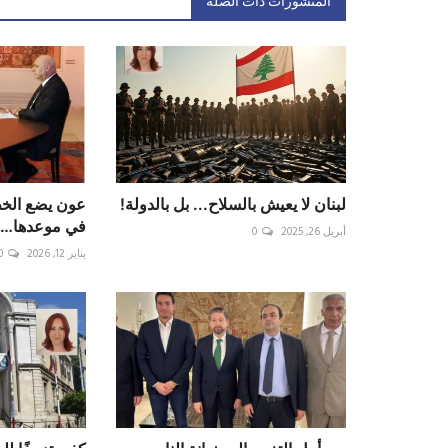
المنشورات ذات الصلة
لبنان لا يعيش بالسلاح... بل بالدولة!
عون يضع الخط 
في موعدها… وا
أبريل 26, 2025
0
يناير 12, 2026
0