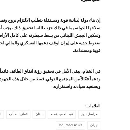
إن بناء دولة لبنانية قوية ومستقلة يتطلب الالتزام بروح 
سلاحها للدولة، بما في ذلك حزب الله. لتحقيق ذلك، يجب 
وتمكين الجيش اللبناني من بسط سيطرته على كامل الأراضي
ضغوط جدية على إيران لوقف دعمها العسكري والمالي لحزب ا
قوية ومستدامة.
في الختام، يبقى الأمل في تحقيق رؤية اتفاق الطائف قائماً
ودعماً فعّالاً من المجتمع الدولي. فقط من خلال هذه الجهو
ويستعيد سيادته واستقراره.
العلامات:
مراسل نيوز
عبد الحميد عجم
لبنان
اتفاق الطائف
ا
ايران
Mourasel news