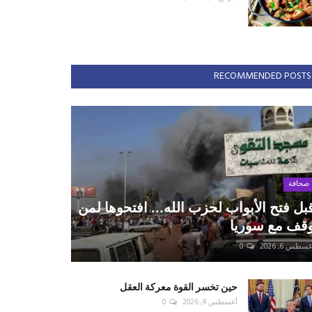
RECOMMENDED POSTS
صحافة
بل فتح الأبواب لحزب الله... افتحوها لمن
قف مع سوريا
سطس 6, 2026
0
حين تخسر القوة معركة العقل
أغسطس 4, 2026
0