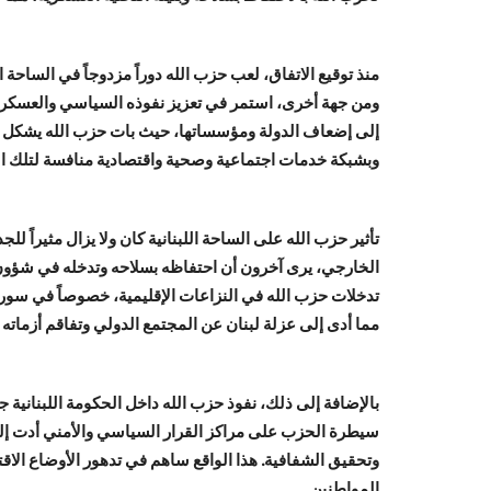
منذ توقيع الاتفاق، لعب حزب الله دوراً مزدوجاً في الساحة 
ومن جهة أخرى، استمر في تعزيز نفوذه السياسي والعسكري دا
إلى إضعاف الدولة ومؤسساتها، حيث بات حزب الله يشكل "د
وبشبكة خدمات اجتماعية وصحية واقتصادية منافسة لتلك ال
تأثير حزب الله على الساحة اللبنانية كان ولا يزال مثيراً لل
الخارجي، يرى آخرون أن احتفاظه بسلاحه وتدخله في شؤون 
تدخلات حزب الله في النزاعات الإقليمية، خصوصاً في سوريا و
مما أدى إلى عزلة لبنان عن المجتمع الدولي وتفاقم أزماته 
بالإضافة إلى ذلك، نفوذ حزب الله داخل الحكومة اللبنانية 
سيطرة الحزب على مراكز القرار السياسي والأمني أدت إ
وتحقيق الشفافية. هذا الواقع ساهم في تدهور الأوضاع الاقت
المواطنين.