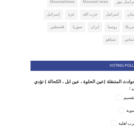
راسل نيوز
Mourasel news
Mouraselnews
بنان
اسرائيل
حزب الله
غزة
إسرائيل
مريكا
روسيا
ايران
سوريا
فلسطين
ماس
نتنياهو
VOTING POLL
وادث المتنقلة (عين الحلوة ، عين ابل ، الكحالة ) تؤدي
 :
تقسيم
وية
ب اهلية