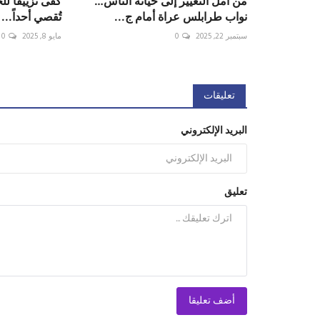
من أمل التغيير إلى خيانة الناس…
كفى تزييفًا ل
نواب طرابلس عراة أمام ج...
تُقصي أحداً... 
سبتمبر 22, 2025
0
مايو 8, 2025
0
تعليقات
البريد الإلكتروني
تعليق
أضف تعليقا