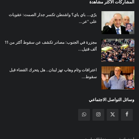
المشاركات الأكثر مشاهدة
برّي... باي باي؟ واشنطن تكسر جدار الصمت: عقوبات
على "عر...
مجزرة في الجنوب: مصادر تكشف عن سقوط أكثر من 11
ألف قتيل...
اعترافات وئام وهاب تهز لبنان.. هل يتحرك القضاء قبل
سقوط...
وسائل التواصل الاجتماعي