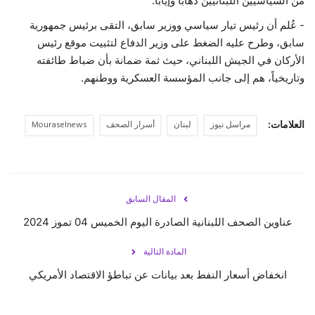
من السياسيين اللبنانيين ذهابًا وإيابًا.
- عُلم أن رئيس تيار سياسي ووزير سابق، التقى برئيس جمهورية
سابق، وطرح عليه الضغط على وزير الدفاع لتثبيت موقع رئيس
الأركان في الجيش اللبناني، حيث ثمة ضمانة بأن ضباط طائفته
وتاريخياً، هم إلى جانب المؤسسة العسكرية ووطنهم.
العلامات:
مراسل نيوز
لبنان
أسرار الصحف
Mouraselnews
المقال السابق
عناوين الصحف اللبنانية الصادرة اليوم الخميس 04 تموز 2024
المادة التالية
انخفاض أسعار النفط بعد بيانات عن تباطؤ الاقتصاد الأمريكي