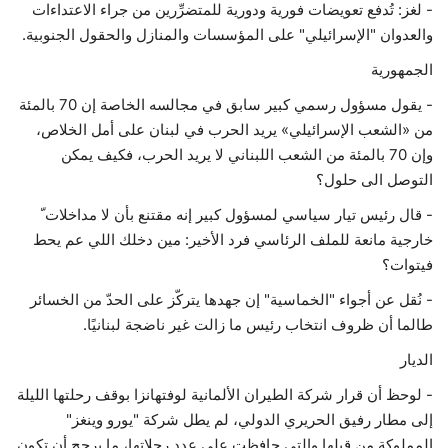
- لغز: تُدفع تعويضات فورية ودورية للمتضرِّرين من جراء الاعتداءات
والعدوان "الإسرائيلي" على المؤسسات والمنازل والحقول الجنوبية.
الجمهورية
- يقول مسؤول رسمي كبير سابق في مجالسه الخاصة إن 70 بالمئة
من «الشعب الإسرائيلي» يريد الحرب في لبنان على أمل الخلاص،
وإن 70 بالمئة من الشعب اللبناني لا يريد الحرب، فكيف يمكن
التوصل الى حلول؟
- قال رئيس تيار سياسي لمسؤول كبير إنه مقتنع بأن لا مداخلات ّ
خارجية مانعة للملف الرئاسي فرد الأخير: مين دخلك اللي عم يحط
فيتوات؟
- نُقل عن أجواء "الخماسية" إن جهدها يتركّز على الحدّ من الخسائر
طالما أن ظروف انتخاب رئيس ما زالت غير ناضجة لبنانيًا.
الديار
- لوحظ أن قرار شركة الطيران الألمانية لوفتهانزا بوقف رحلتها الليلة
إلى مطار رفيق الحريري الدولي، لم يطل شركة "يورو وينغز"
المملوكة من قبلها والتي حافظت على عدد رحلاتها، ما يرجح أن تكون