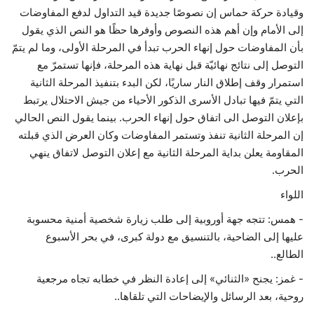
وقيادة حركة حماس إن نصوصًا جديدة قيد التداول لدفع المفاوضات
إلى الأمام وإن أهم هذه النصوص وأوفرها حظًا هو النص الذي يقول
بأن المفاوضات حول إنهاء الحرب تبدأ في المرحلة الأولى، وما لم يتمّ
التوصل إلى نتائج نهائيّة قبل نهاية هذه المرحلة، فإنها تستمرّ مع
استمرار وقف إطلاق النار ساريًا، لكن البدء بتنفيذ المرحلة الثانية
التي يتمّ فيها تبادل الأسرى الذكور الأحياء من جيش الاحتلال يرتبط
بإعلان التوصل الى اتفاق حول إنهاء الحرب. بينما يقول النص الحالي
إن المرحلة الثانية تنفذ وتستمر المفاوضات وكان العرض الذي قبلته
المقاومة يعلن بداية المرحلة الثانية مع إعلان التوصل لاتفاق ينهي
الحرب.
اللواء
- همس: تتجه جهة أوروبية إلى طلب زيارة شخصية أمنية محسوبة
عليها إلى الضاحية، بالتنسيق مع دولة كبرى، في بحر الأسبوع
الطالع..
- غمز: يجنح «الثنائي» إلى إعادة النظر في خطابه تجاه مرجعية
روحية، بعد الرسائل والإيضاحات التي تلقاها..