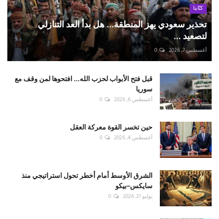
كتّابنا
تحذير سعودي يهز المنطقة... هل بدأ العد التنازلي
لتصعيد ...
أغسطس 7, 2026
0
قبل فتح الأبواب لحزب الله... افتحوها لمن وقف مع
سوريا
أغسطس 6, 2026
0
حين تخسر القوة معركة العقل
أغسطس 4, 2026
0
الشرق الأوسط أمام أخطر تحول استراتيجي منذ
سايكس–بيكو
يوليو 31, 2026
0