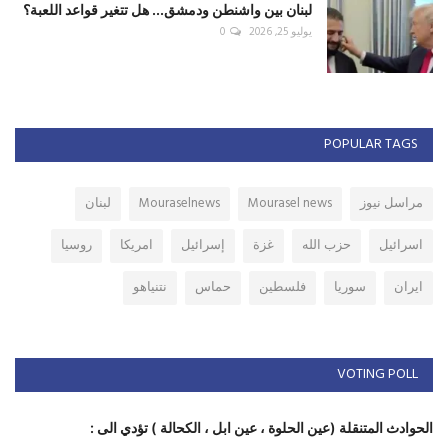
لبنان بين واشنطن ودمشق... هل تتغير قواعد اللعبة؟
يوليو 25, 2026
0
POPULAR TAGS
مراسل نيوز
Mourasel news
Mouraselnews
لبنان
اسرائيل
حزب الله
غزة
إسرائيل
امريكا
روسيا
ايران
سوريا
فلسطين
حماس
نتنياهو
VOTING POLL
الحوادث المتنقلة (عين الحلوة ، عين ابل ، الكحالة ) تؤدي الى :