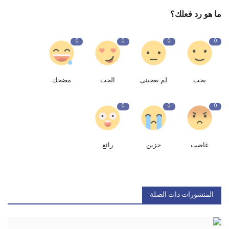
ما هو رد فعلك؟
0
0
0
0
يحب
لم يعجبنى
الحب
مضحك
0
0
0
غاضب
حزين
رائع
المنشورات ذات الصلة