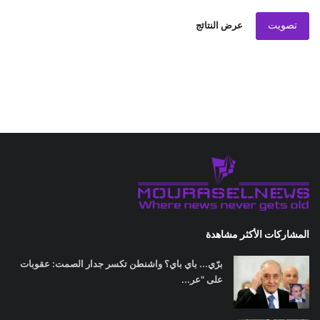
تصويت
عرض النتائج
المشاركات الأكثر مشاهدة
برّي... باي باي؟ واشنطن تكسر جدار الصمت: عقوبات
على "عر...