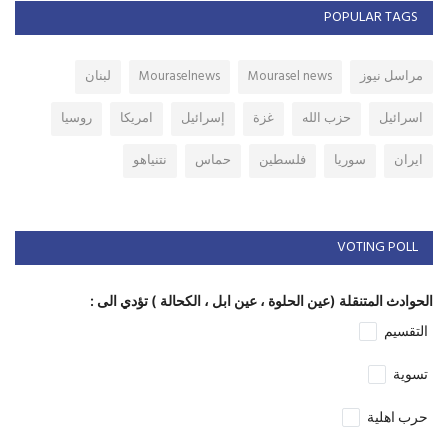
POPULAR TAGS
مراسل نيوز
Mourasel news
Mouraselnews
لبنان
اسرائيل
حزب الله
غزة
إسرائيل
امريكا
روسيا
ايران
سوريا
فلسطين
حماس
نتنياهو
VOTING POLL
الحوادث المتنقلة (عين الحلوة ، عين ابل ، الكحالة ) تؤدي الى :
التقسيم
تسوية
حرب اهلية