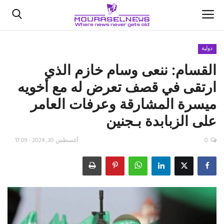
دولية
القسام: ننعى وسام خازم الذي
الأخبار
ارتقى في قصف تعرض له مع أخويه
كتّابنا
ميسرة المشارقة وعرفات العامر
على الزبابدة بـجنين
السعودية
0
أغسطس 30, 2024 - 17:09
اقتصاد
علوم وتكنولوجيا
رياضة
فيديو