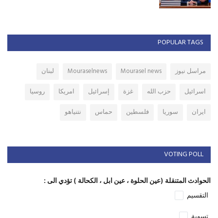
POPULAR TAGS
مراسل نيوز
Mourasel news
Mouraselnews
لبنان
اسرائيل
حزب الله
غزة
إسرائيل
امريكا
روسيا
ايران
سوريا
فلسطين
حماس
نتنياهو
VOTING POLL
الحوادث المتنقلة (عين الحلوة ، عين ابل ، الكحالة ) تؤدي الى :
التقسيم
تسوية