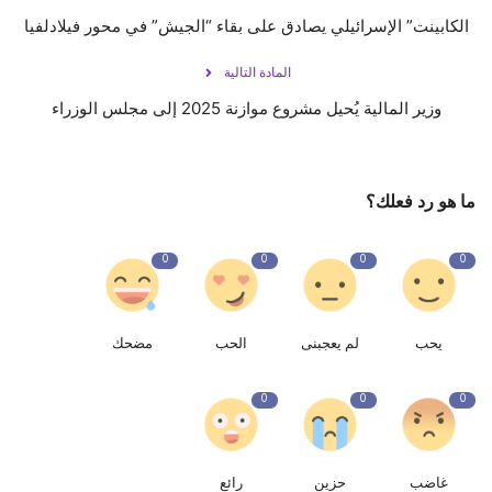
الكابينت” الإسرائيلي يصادق على بقاء “الجيش” في محور فيلادلفيا
المادة التالية
وزير المالية يُحيل مشروع موازنة 2025 إلى مجلس الوزراء
ما هو رد فعلك؟
0
0
0
0
يحب
لم يعجبنى
الحب
مضحك
0
0
0
غاضب
حزين
رائع