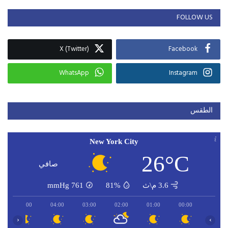
FOLLOW US
X (Twitter)
Facebook
WhatsApp
Instagram
الطقس
New York City
26°C
صافي
3.6 م\ث
81%
761
mmHg
05:00
04:00
03:00
02:00
01:00
00:00
‹
›