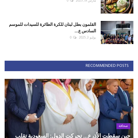
مارس 19, 2025
0
القلمون بطل لبنان للكرة الطائرة للسيدات للموسم
السادس ع...
يوليو 3, 2025
0
RECOMMENDED POSTS
صحافة
حين سقطت الأذرع... تحركت الدول: السعودية تقلب