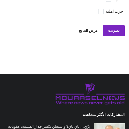
حرب اهلية
تصويت
عرض النتائج
المشاركات الأكثر مشاهدة
برّي... باي باي؟ واشنطن تكسر جدار الصمت: عقوبات