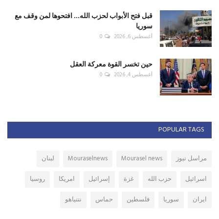
قبل فتح الأبواب لحزب الله... افتحوها لمن وقف مع
سوريا
أغسطس 6, 2026
0
حين تخسر القوة معركة العقل
أغسطس 4, 2026
0
POPULAR TAGS
مراسل نيوز
Mourasel news
Mouraselnews
لبنان
اسرائيل
حزب الله
غزة
إسرائيل
امريكا
روسيا
ايران
سوريا
فلسطين
حماس
نتنياهو