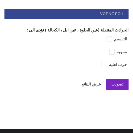
VOTING POLL
الحوادث المتنقلة (عين الحلوة ، عين ابل ، الكحالة ) تؤدي الى :
التقسيم
تسوية
حرب اهلية
تصويت
عرض النتائج