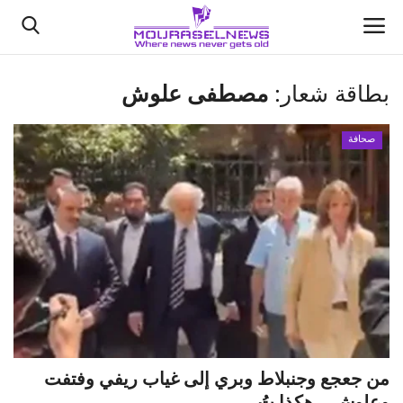
بطاقة شعار:
مصطفى علوش
الأخبار
صحافة
كتّابنا
السعودية
اقتصاد
علوم وتكنولوجيا
رياضة
من جعجع وجنبلاط وبري إلى غياب ريفي وفتفت
فيديو
وعلوش… هكذا تُ...