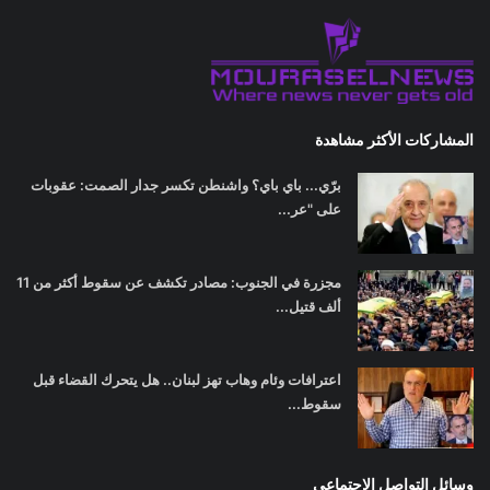
المشاركات الأكثر مشاهدة
برّي... باي باي؟ واشنطن تكسر جدار الصمت: عقوبات
على "عر...
مجزرة في الجنوب: مصادر تكشف عن سقوط أكثر من 11
ألف قتيل...
اعترافات وئام وهاب تهز لبنان.. هل يتحرك القضاء قبل
سقوط...
وسائل التواصل الاجتماعي