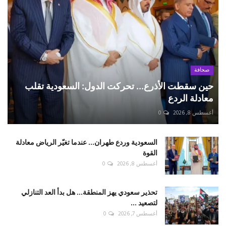
صحافة
حين سقطت الأذرع... تحركت الدول: السعودية تقلب
معادلة الردع
أغسطس 8, 2026
0
السعودية وردع طهران... عندما تغيّر الرياض معادلة
القوة
أغسطس 8, 2026
0
تحذير سعودي يهز المنطقة... هل بدأ العد التنازلي
لتصعيد ...
أغسطس 7, 2026
0