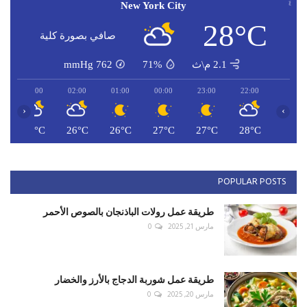
New York City
28°C
صافي بصورة كلية
2.1 م\ث
71%
762
mmHg
03:00
02:00
01:00
00:00
23:00
22:00
‹
›
C
25°C
26°C
26°C
27°C
27°C
28°C
POPULAR POSTS
طريقة عمل رولات الباذنجان بالصوص الأحمر
مارس 21, 2025
0
طريقة عمل شوربة الدجاج بالأرز والخضار
مارس 20, 2025
0