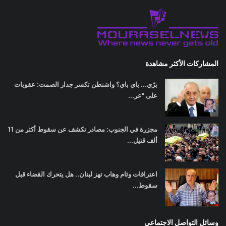
المشاركات الأكثر مشاهدة
برّي... باي باي؟ واشنطن تكسر جدار الصمت: عقوبات
على "عر...
مجزرة في الجنوب: مصادر تكشف عن سقوط أكثر من 11
ألف قتيل...
اعترافات وئام وهاب تهز لبنان.. هل يتحرك القضاء قبل
سقوط...
وسائل التواصل الاجتماعي