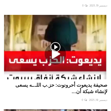
ديسمبر 19, 2025
0
صحيفة يديعوت أحرونوت: حز.ب اللـ.ـه يسعى
لإنشاء شبكة أن...
ديسمبر 18, 2025
0