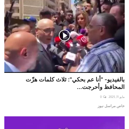
بالفيديو- "أنا عم بحكي": ثلاث كلمات هزّت
المحافظ وأحرجت...
مايو 11, 2025
0
خاص مراسل نيوز