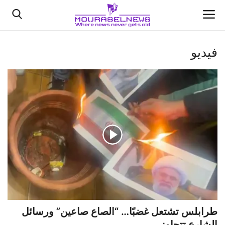
فيديو
الأخبار
كتّابنا
السعودية
اقتصاد
علوم وتكنولوجيا
رياضة
طرابلس تشتعل غضبًا… “الصاع صاعين” ورسائل
فيديو
الشارع تتجاوز ...