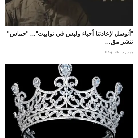
"أتوسل لإعادتنا أحياء وليس في توابيت"... "حماس"
تنشر مق...
مارس 7, 2025
0