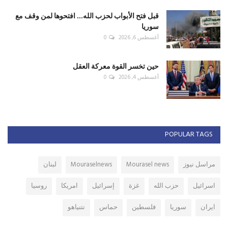
قبل فتح الأبواب لحزب الله... افتحوها لمن وقف مع
سوريا
أغسطس 6, 2026
0
حين تخسر القوة معركة العقل
أغسطس 4, 2026
0
POPULAR TAGS
مراسل نيوز
Mourasel news
Mouraselnews
لبنان
اسرائيل
حزب الله
غزة
إسرائيل
امريكا
روسيا
ايران
سوريا
فلسطين
حماس
نتنياهو