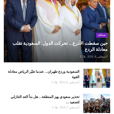
صحافة
حين سقطت الأذرع... تحركت الدول: السعودية تقلب
معادلة الردع
أغسطس 8, 2026
0
السعودية وردع طهران... عندما تغيّر الرياض معادلة
القوة
أغسطس 8, 2026
0
تحذير سعودي يهز المنطقة... هل بدأ العد التنازلي
لتصعيد ...
أغسطس 7, 2026
0