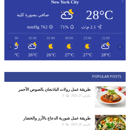
New York City
28°C
صافي بصورة كلية
2.1 م\ث
71%
762
mmHg
03:00
02:00
01:00
00:00
23:00
22:00
‹
›
C
25°C
26°C
26°C
27°C
27°C
28°C
POPULAR POSTS
طريقة عمل رولات الباذنجان بالصوص الأحمر
مارس 21, 2025
0
طريقة عمل شوربة الدجاج بالأرز والخضار
مارس 20, 2025
0