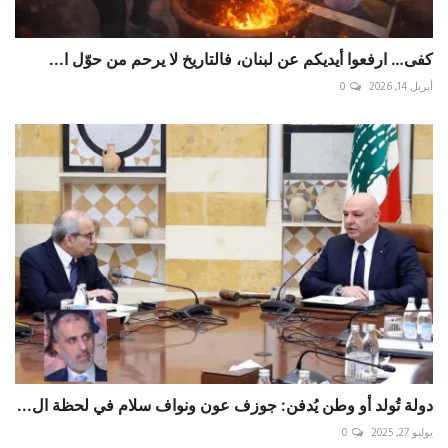
كفى… ارفعوا أيديكم عن لبنان، فالتاريخ لا يرحم من حوّل ا...
أبريل 14, 2026
0
دولة تُولد أو وطن يُدفن: جوزف عون ونواف سلام في لحظة ال...
يوليو 27, 2025
0