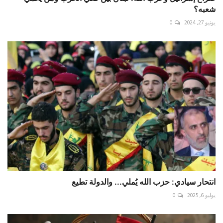
شعبه؟
يونيو 27, 2024
0
انتحار سيادي: حزب الله يُملي... والدولة تطيع
يوليو 6, 2025
0