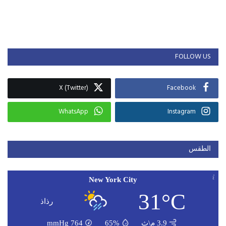
FOLLOW US
X (Twitter)
Facebook
WhatsApp
Instagram
الطقس
New York City
31°C
رذاذ
3.9 م\ث
65%
764
mmHg