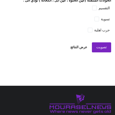
الحوادث المتنقلة (عين الحلوة ، عين ابل ، الكحالة ) تؤدي الى :
التقسيم
تسوية
حرب اهلية
تصويت
عرض النتائج