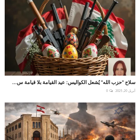
سلاح "حزب الله" يُشعل الكواليس: عيد القيامة بلا قيامة س...
أبريل 20, 2025
0