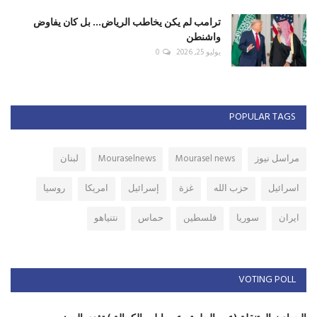
ترامب لم يكن يخاطب الرياض... بل كان يفاوض
واشنطن
يوليو 25, 2026
0
POPULAR TAGS
مراسل نيوز
Mourasel news
Mouraselnews
لبنان
اسرائيل
حزب الله
غزة
إسرائيل
امريكا
روسيا
ايران
سوريا
فلسطين
حماس
نتنياهو
VOTING POLL