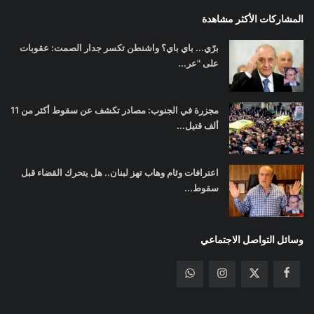
المشاركات الأكثر مشاهدة
برّي... باي باي؟ واشنطن تكسر جدار الصمت: عقوبات
على "عر...
مجزرة في الجنوب: مصادر تكشف عن سقوط أكثر من 11
ألف قتيل...
اعترافات وئام وهاب تهز لبنان.. هل يتحرك القضاء قبل
سقوط...
وسائل التواصل الاجتماعي