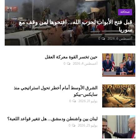
صحافة
قبل فتح الأبواب لحزب الله... افتحوها لمن وقف مع
سوريا
أغسطس 6, 2026
0
حين تخسر القوة معركة العقل
أغسطس 4, 2026
0
الشرق الأوسط أمام أخطر تحول استراتيجي منذ
سايكس–بيكو
يوليو 31, 2026
0
لبنان بين واشنطن ودمشق... هل تتغير قواعد اللعبة؟
يوليو 25, 2026
0