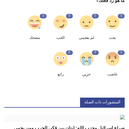
ما هو رد فعلك؟
0
0
0
0
يحب
لم يعجبنى
الحب
مضحك
0
0
0
غاضب
حزين
رائع
المنشورات ذات الصلة
صراع إسرائيل وحزب الله: لبنان بين فكي الحرب ومن يحمي