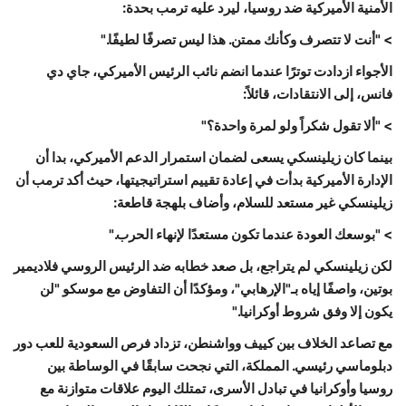
الأمنية الأميركية ضد روسيا، ليرد عليه ترمب بحدة:
> "أنت لا تتصرف وكأنك ممتن. هذا ليس تصرفًا لطيفًا."
الأجواء ازدادت توترًا عندما انضم نائب الرئيس الأميركي، جاي دي
فانس، إلى الانتقادات، قائلاً:
> "ألا تقول شكراً ولو لمرة واحدة؟"
بينما كان زيلينسكي يسعى لضمان استمرار الدعم الأميركي، بدا أن
الإدارة الأميركية بدأت في إعادة تقييم استراتيجيتها، حيث أكد ترمب أن
زيلينسكي غير مستعد للسلام، وأضاف بلهجة قاطعة:
> "بوسعك العودة عندما تكون مستعدًا لإنهاء الحرب."
لكن زيلينسكي لم يتراجع، بل صعد خطابه ضد الرئيس الروسي فلاديمير
بوتين، واصفًا إياه بـ"الإرهابي"، ومؤكدًا أن التفاوض مع موسكو "لن
يكون إلا وفق شروط أوكرانيا."
مع تصاعد الخلاف بين كييف وواشنطن، تزداد فرص السعودية للعب دور
دبلوماسي رئيسي. المملكة، التي نجحت سابقًا في الوساطة بين
روسيا وأوكرانيا في تبادل الأسرى، تمتلك اليوم علاقات متوازنة مع