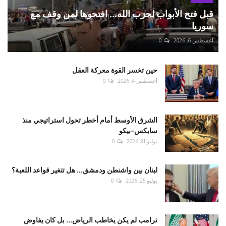
قبل فتح الأبواب لحزب الله... افتحوها لمن وقف مع
سوريا
أغسطس 6, 2026
0
حين تخسر القوة معركة العقل
أغسطس 4, 2026
0
الشرق الأوسط أمام أخطر تحول استراتيجي منذ
سايكس–بيكو
يوليو 31, 2026
0
لبنان بين واشنطن ودمشق... هل تتغير قواعد اللعبة؟
يوليو 25, 2026
0
ترامب لم يكن يخاطب الرياض... بل كان يفاوض