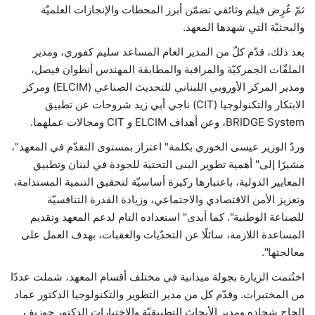
ثمّ عُرِض فيلم وثائقي تضمّن أبرز المحطات والإنجازات العلميّة
والبحثيّة التي شهدها المعهد.
بعد ذلك، قدّم كلّ من المدير العام المساعد سليم كفوري، ومدير
الملفّات الجمركيّة والمراقبة والمطابقة المهندس أنطوان فيصل،
ومدير المركز الأوروبي اللبناني للتحديث الصناعي (ELCIM) ومركز
الابتكار والتكنولوجيا (CIT) ناجي أبي زيد شروحات عن تطبيق
BRIDGE System، وعن أهداف ELCIM و CIT ومجالات عملهما.
وردّ الوزير عيسى الخوري بكلمة" اعتزاز بمستوى التقدّم في المعهد"،
مشيرًا إلى" أهمية تطوير البنى التحتية للجودة في لبنان وتطبيق
المعايير الدولية، باعتبارها ركيزة أساسيّة لتحقيق التنمية المستدامة،
وتعزيز الأمن الاقتصادي والاجتماعي، وزيادة القدرة التنافسيّة
للصناعة الوطنية". كما أبدى" استعداده التام لدعم المعهد وتقديم
المساعدة اللازمة، سائلًا عن التحدّيات والعقبات، بهدف العمل على
معالجتها".
اختُتمت الزيارة بجولة ميدانية في مختلف أقسام المعهد، شملت عددًا
من المختبرات. وقدّم كل من مدير التطوير والتكنولوجيا الدكتور عماد
الحاج شحاده ومدير الأبحاث التطبيقيّة والاختبارات الدكتور جوزيف