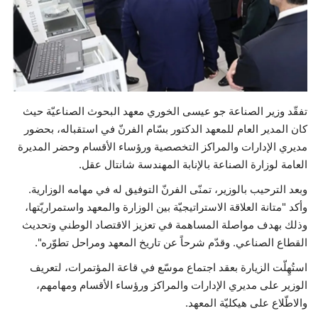
حياة
تفقّد وزير الصناعة جو عيسى الخوري معهد البحوث الصناعيّة حيث
كان المدير العام للمعهد الدكتور بسّام الفرنّ في استقباله، بحضور
مديري الإدارات والمراكز التخصصية ورؤساء الأقسام وحضر المديرة
العامة لوزارة الصناعة بالإنابة المهندسة شانتال عقل.
وبعد الترحيب بالوزير، تمنّى الفرنّ التوفيق له في مهامه الوزارية.
وأكد "متانة العلاقة الاستراتيجيّة بين الوزارة والمعهد واستمراريّتها،
وذلك بهدف مواصلة المساهمة في تعزيز الاقتصاد الوطني وتحديث
القطاع الصناعي. وقدّم شرحاً عن تاريخ المعهد ومراحل تطوّره".
استُهِلّت الزيارة بعقد اجتماع موسّع في قاعة المؤتمرات، لتعريف
الوزير على مديري الإدارات والمراكز ورؤساء الأقسام ومهامهم،
والاطّلاع على هيكليّة المعهد.