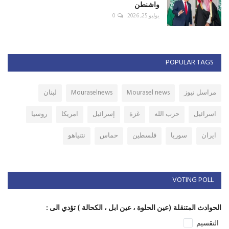
واشنطن
يوليو 25, 2026
0
POPULAR TAGS
مراسل نيوز
Mourasel news
Mouraselnews
لبنان
اسرائيل
حزب الله
غزة
إسرائيل
امريكا
روسيا
ايران
سوريا
فلسطين
حماس
نتنياهو
VOTING POLL
الحوادث المتنقلة (عين الحلوة ، عين ابل ، الكحالة ) تؤدي الى :
التقسيم