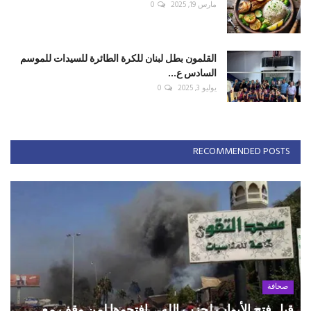
مارس 19, 2025
0
القلمون بطل لبنان للكرة الطائرة للسيدات للموسم
السادس ع...
يوليو 3, 2025
0
RECOMMENDED POSTS
صحافة
قبل فتح الأبواب لحزب الله... افتحوها لمن وقف مع