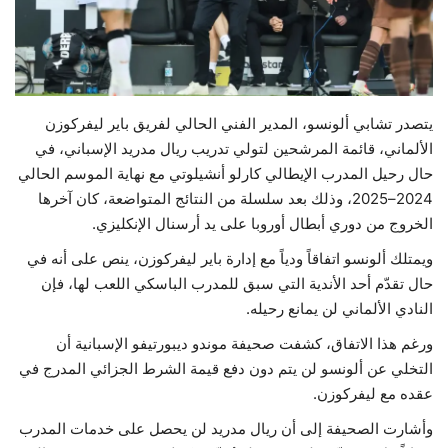
حياة
يتصدر تشابي ألونسو، المدير الفني الحالي لفريق باير ليفركوزن
الألماني، قائمة المرشحين لتولي تدريب ريال مدريد الإسباني، في
حال رحيل المدرب الإيطالي كارلو أنشيلوتي مع نهاية الموسم الحالي
2024–2025، وذلك بعد سلسلة من النتائج المتواضعة، كان آخرها
الخروج من دوري أبطال أوروبا على يد أرسنال الإنكليزي.
ويمتلك ألونسو اتفاقاً ودياً مع إدارة باير ليفركوزن، ينص على أنه في
حال تقدّم أحد الأندية التي سبق للمدرب الباسكي اللعب لها، فإن
النادي الألماني لن يمانع رحيله.
ورغم هذا الاتفاق، كشفت صحيفة موندو ديبورتيفو الإسبانية أن
التخلي عن ألونسو لن يتم دون دفع قيمة الشرط الجزائي المدرج في
عقده مع ليفركوزن.
وأشارت الصحيفة إلى أن ريال مدريد لن يحصل على خدمات المدرب