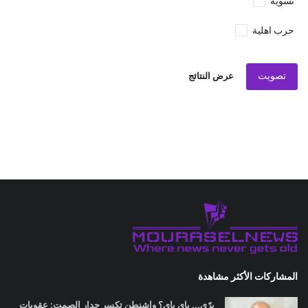
تسوية
حرب اهلية
تصويت
عرض النتائج
المشاركات الأكثر مشاهدة
برّي... باي باي؟ واشنطن تكسر جدار الصمت: عقوبات