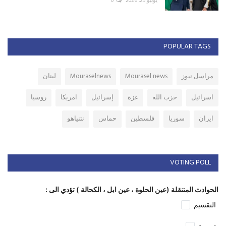
يوليو 25, 2026
0
POPULAR TAGS
مراسل نيوز
Mourasel news
Mouraselnews
لبنان
اسرائيل
حزب الله
غزة
إسرائيل
امريكا
روسيا
ايران
سوريا
فلسطين
حماس
نتنياهو
VOTING POLL
الحوادث المتنقلة (عين الحلوة ، عين ابل ، الكحالة ) تؤدي الى :
التقسيم