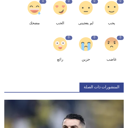
0
0
0
0
يحب
لم يعجبنى
الحب
مضحك
0
0
0
غاضب
حزين
رائع
المنشورات ذات الصلة