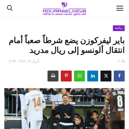
رياضة
باير ليفركوزن يضع شرطاً صعباً أمام
الأخبار
انتقال ألونسو إلى ريال مدريد
كتّابنا
0
أبريل 24, 2025 - 21:26
السعودية
اقتصاد
علوم وتكنولوجيا
رياضة
فيديو