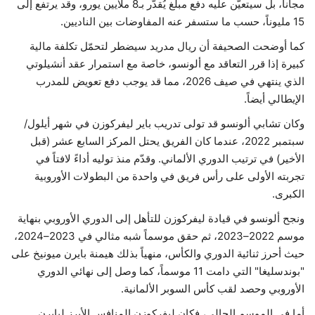
مجاناً، بل سيتعيّن عليه دفع مبلغ يُقدّر بـ8 ملايين يورو، وقد يرتفع إلى
15 مليوناً، حسب ما ستسفر عنه المفاوضات بين الناديين.
كما أوضحت الصحيفة أن ريال مدريد سيضطر لتحمّل تكلفة مالية
كبيرة إذا قرر التعاقد مع ألونسو، خاصة مع استمرار عقد أنشيلوتي
الذي ينتهي في صيف 2026، مما قد يوجب دفع تعويض للمدرب
الإيطالي أيضاً.
وكان تشابي ألونسو قد تولى تدريب باير ليفركوزن في شهر أيلول/
سبتمبر 2022، عندما كان الفريق يحتل المركز السابع عشر (قبل
الأخير) في ترتيب الدوري الألماني. وقدّم منذ توليه أداءً لافتاً في
تجربته الأولى على رأس فريق في واحدة من البطولات الأوروبية
الكبرى.
ونجح ألونسو في قيادة ليفركوزن للتأهل إلى الدوري الأوروبي بنهاية
موسم 2022–2023، ثم حقق موسماً شبه مثالي في 2023–2024،
حيث أحرز ثنائية الدوري والكأس، منهياً بذلك هيمنة بايرن ميونيخ على
"بوندسليغا" التي دامت 11 موسماً، كما وصل إلى نهائي الدوري
الأوروبي وحصد لقب كأس السوبر الألمانية.
أما في الموسم الحالي، فكان ليفركوزن المنافس الأبرز لبايرن