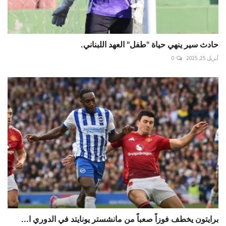
حادث سير ينهي حياة "طفل" العهد اللبناني.
أبريل 25, 2025
0
برايتون يخطف فوزاً صعباً من مانشستر يونايتد في الدوري ا...