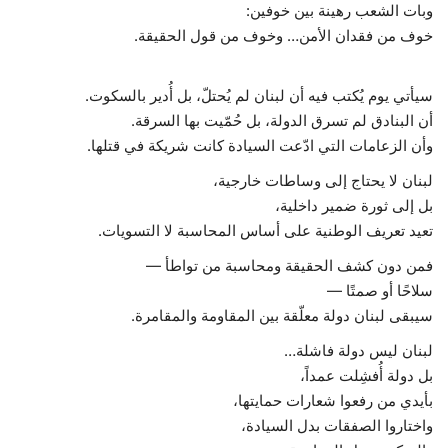
وبات الشعب رهينة بين خوفين:
خوف من فقدان الأمن… وخوف من قول الحقيقة.
سيأتي يوم يُكتب فيه أن لبنان لم يُحتلّ، بل أُدير بالسكوت.
أن البنادق لم تسرق الدولة، بل حُمّيت بها السرقة.
وأن الزعامات التي ادّعت السيادة كانت شريكة في قتلها.
لبنان لا يحتاج إلى وساطات خارجية،
بل إلى ثورة ضمير داخلية،
تعيد تعريف الوطنية على أساس المحاسبة لا التسويات.
فمن دون كشف الحقيقة ومحاسبة من تواطأ —
سلاحًا أو صمتًا —
سيبقى لبنان دولة معلّقة بين المقاومة والمقامرة.
لبنان ليس دولة فاشلة…
بل دولة أُفشِلت عمداً،
بأيدي من رفعوا شعارات حمايتها،
واختاروا الصفقات بدل السيادة،