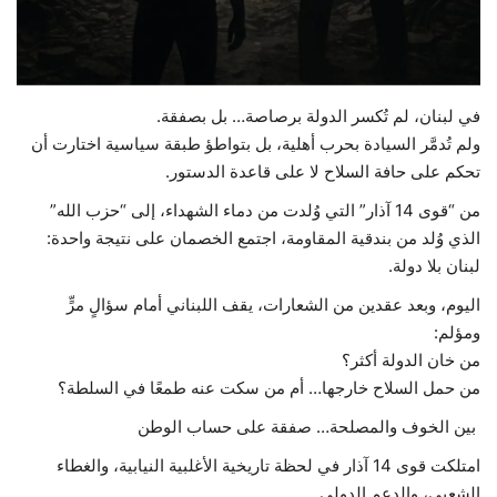
في لبنان، لم تُكسر الدولة برصاصة… بل بصفقة.
ولم تُدمَّر السيادة بحرب أهلية، بل بتواطؤ طبقة سياسية اختارت أن
تحكم على حافة السلاح لا على قاعدة الدستور.
من “قوى 14 آذار” التي وُلدت من دماء الشهداء، إلى “حزب الله”
الذي وُلد من بندقية المقاومة، اجتمع الخصمان على نتيجة واحدة:
لبنان بلا دولة.
اليوم، وبعد عقدين من الشعارات، يقف اللبناني أمام سؤالٍ مرٍّ
ومؤلم:
من خان الدولة أكثر؟
من حمل السلاح خارجها… أم من سكت عنه طمعًا في السلطة؟
بين الخوف والمصلحة… صفقة على حساب الوطن
امتلكت قوى 14 آذار في لحظة تاريخية الأغلبية النيابية، والغطاء
الشعبي، والدعم الدولي.