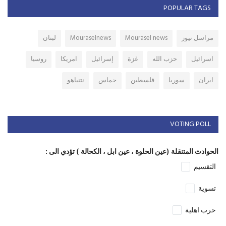
POPULAR TAGS
مراسل نيوز
Mourasel news
Mouraselnews
لبنان
اسرائيل
حزب الله
غزة
إسرائيل
امريكا
روسيا
ايران
سوريا
فلسطين
حماس
نتنياهو
VOTING POLL
الحوادث المتنقلة (عين الحلوة ، عين ابل ، الكحالة ) تؤدي الى :
التقسيم
تسوية
حرب اهلية