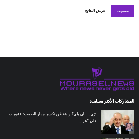
تصويت
عرض النتائج
المشاركات الأكثر مشاهدة
برّي... باي باي؟ واشنطن تكسر جدار الصمت: عقوبات
على "عر...