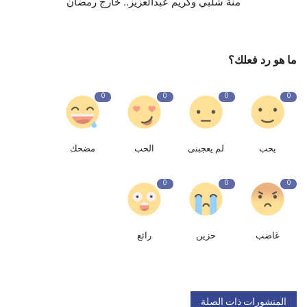
منة شلبي وكريم عبدالعزيز.. خارج رمضان
ما هو رد فعلك؟
0
0
0
0
يحب
لم يعجبنى
الحب
مضحك
0
0
0
غاضب
حزين
رائع
المنشورات ذات الصلة