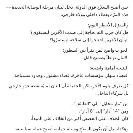
حين أصبح السلاح فوق الدولة، دخل لبنان مرحلة الوصاية الجديدة —
هذه المرّة بغطاء داخلي وولاء خارجي.
والسؤال الأخطر اليوم:
هل كان حزب الله بحاجة إلى صمت الآخرين ليستقوي؟
أم أن الآخرين احتاجوا إلى سلاحه ليستمرّوا؟
الجواب واضح لمن يقرأ بين السطور:
الاثنان تواطآ بصمتٍ قاتل.
النتيجة أمامنا واضحة:
اقتصاد منهار، مؤسسات عاجزة، قضاء مشلول، وحدود مستباحة.
كل طرف يلوم الآخر، لكن الحقيقة أن لبنان لم يُسقطه عدو خارجي،
بل شركاء الداخل.
من “مار مخايل” إلى “الطائف”،
ومن “14 آذار” إلى “8 آذار”،
كان الخلاف على الحصص أكبر من الخلاف على المبدأ.
وهكذا، بدل أن يكون السلاح وسيلة حماية، أصبح عملة سياسية،