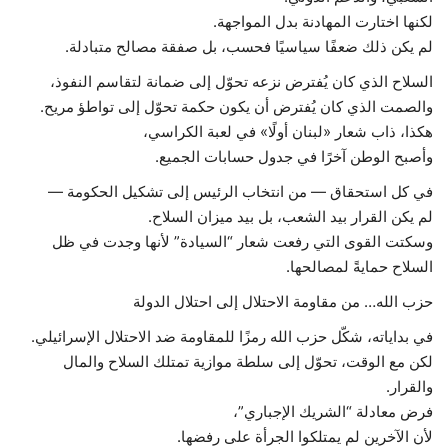
لكنها اختارت المهادنة بدل المواجهة.
لم يكن ذلك ضعفًا سياسيًا فحسب، بل صفقة مصالح متبادلة.
السلاح الذي كان يُفترض نزعه تحوّل إلى ضمانة لتقاسم النفوذ،
والصمت الذي كان يُفترض أن يكون حكمة تحوّل إلى تواطؤ مريح.
هكذا، ذاب شعار «لبنان أولًا» في لعبة الكراسي،
وأصبح الوطن آخرًا في جدول حسابات الجميع.
في كل استحقاق — من انتخاب الرئيس إلى تشكيل الحكومة —
لم يكن القرار بيد الشعب، بل بيد ميزان السلاح.
وسكتت القوى التي رفعت شعار “السيادة” لأنها وجدت في ظل
السلاح حمايةً لمصالحها.
حزب الله… من مقاومة الاحتلال إلى احتلال الدولة
في بداياته، شكّل حزب الله رمزًا للمقاومة ضد الاحتلال الإسرائيلي.
لكن مع الوقت، تحوّل إلى سلطة موازية تمتلك السلاح والمال
والقرار.
فرض معادلة “الشريك الإجباري”،
لأن الآخرين لم يمتلكوا الجرأة على رفضها.