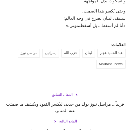
والسكوت بدل المواجهة.
وحتى يُكسر هذا الصمت،
سيبقى لبنان يصرخ في وجه العالم:
«أنا لم أسقط… بل أسقطتموني.»
العلامات:
عبد الحميد عجم
لبنان
حزب الله
إسرائيل
مراسل نيوز
Mourasel news
المقال السابق
قريباً... مراسل نيوز يولد من جديد، ليكسر القيود ويكشف ما صمتت
عنه المنابر.
المادة التالية