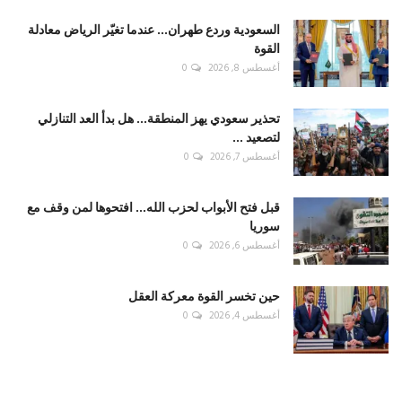
السعودية وردع طهران... عندما تغيّر الرياض معادلة
القوة
أغسطس 8, 2026
0
تحذير سعودي يهز المنطقة... هل بدأ العد التنازلي
لتصعيد ...
أغسطس 7, 2026
0
قبل فتح الأبواب لحزب الله... افتحوها لمن وقف مع
سوريا
أغسطس 6, 2026
0
حين تخسر القوة معركة العقل
أغسطس 4, 2026
0